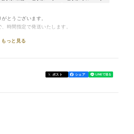
りがとうございます。
で、時間指定で発送いたします。
もっと見る
gとなってます。
送りします。お菓子作りなどにもお勧めです。
爽やかなブルーベリーを完熟に近づけるよう、ぎりぎ
ポスト
シェア
行っています。今回の商品は、生果での訳あり品を冷
やマフィン、スムージー、お菓子作りにいかがでしょ
。ぜひお試しください。