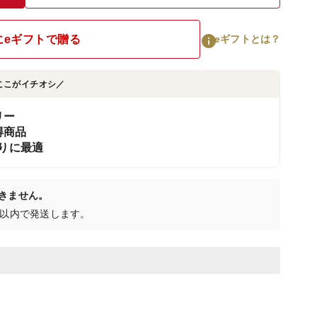
にeギフトで贈る
eギフトとは？
ここがイチオシ／
リー
得商品
作りに最適
きません。
日以内で発送します。