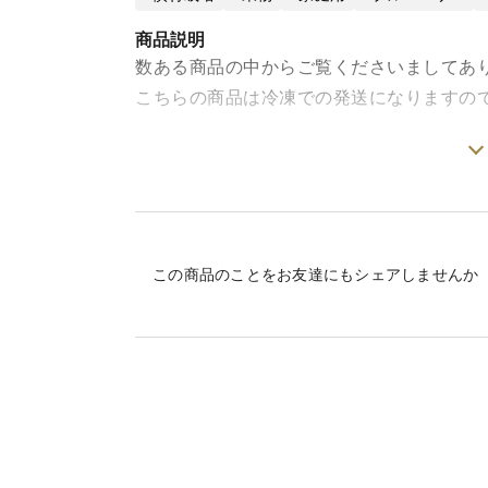
商品説明
数ある商品の中からご覧くださいましてあ
こちらの商品は冷凍での発送になりますの
商品は北田りんご園の冷凍ブルーベリー1k
500gの発泡スチロール箱２箱に入れてお
北田りんご園では、大粒で味、香りともに
この商品のことをお友達にもシェアしませんか
りのタイミングで収穫するよう摘み取りを
凍した加工向けのものになります。ケーキ
うか。もちろんそのままでも食べられます
▼数量、分量の目安。
冷凍ブルーベリー1ｋｇ 500ｇ×2箱