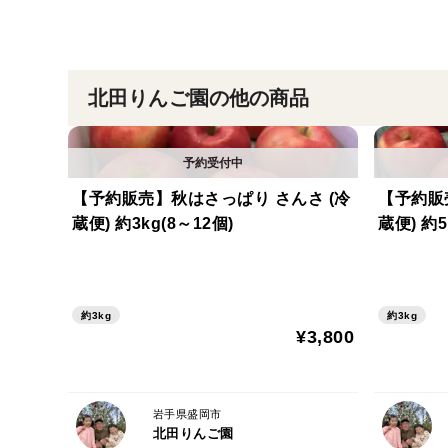
北田りんご園の他の商品
【予約販売】秋はさっぱり さんさ (冷
【予約販
蔵便) 約3kg(8～12個)
蔵便) 約5
約3kg
約3kg
¥3,800
岩手県盛岡市
北田りんご園