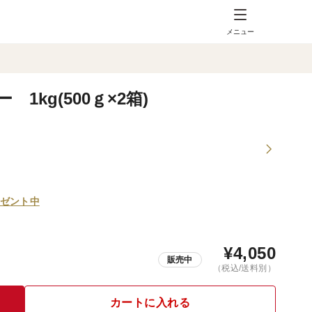
メニュー
kg(500ｇ×2箱)
ゼント中
¥
4,050
販売中
（税込/送料別）
カートに入れる