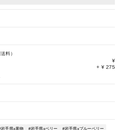
別送料）
¥
+
¥
275
。
岩手県x果物
岩手県xベリー
岩手県xブルーベリー