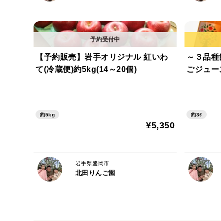
【予約販売】岩手オリジナル 紅いわ
～３品種
て(冷蔵便)約5kg(14～20個)
ごジュー
約5kg
約3ℓ
¥5,350
岩手県盛岡市
北田りんご園