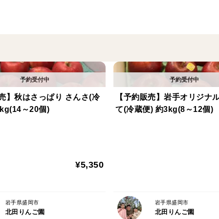
▼注意事項 必ずお読みください
・冷凍での発送になりますので、時間指定
前にご連絡ください。
・配送はすべてクール冷凍便となります。
・お客様のご都合、ご不在にて商品を受け
だきます。予めご了承ください。
売】秋はさっぱり さんさ(冷
【予約販売】岩手オリジナル
・お客様のご都合、長期間ご不在など配送
kg(14～20個)
て(冷蔵便) 約3kg(8～12個)
品・交換の対応はできません。
・商品の到着後すぐに商品の状態を確認し
¥5,350
岩手県盛岡市
岩手県盛岡市
北田りんご園
北田りんご園