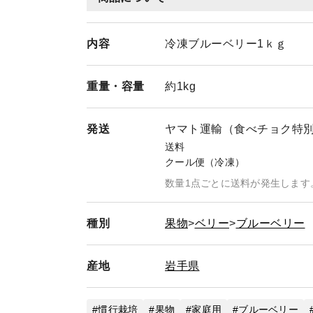
内容
冷凍ブルーベリー1ｋｇ
重量・
容量
約1kg
発送
ヤマト運輸（食べチョク特
送料
クール便（冷凍）
数量1点ごとに送料が発生します
種別
果物
ベリー
ブルーベリー
産地
岩手県
慣行栽培
果物
家庭用
ブルーベリー