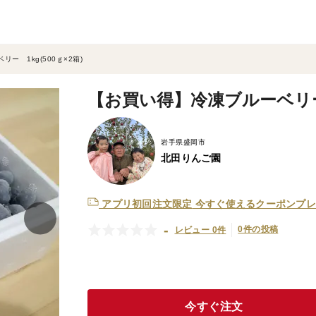
ー 1kg(500ｇ×2箱)
【お買い得】冷凍ブルーベリー 1
岩手県盛岡市
北田りんご園
アプリ初回注文限定
今すぐ使えるクーポンプレ
-
0件の投稿
レビュー 0件
今すぐ注文