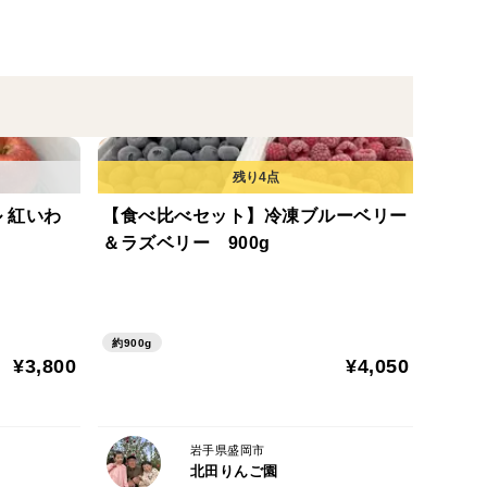
での発送になります。お受け取りできない日にちは事
取りいただけない場合、送料・商品代金をご負担いた
 紅いわ
【食べ比べセット】冷凍ブルーベリー
センターでの保存によって痛みが発生した場合、返
＆ラズベリー 900g
てください。
約900g
¥3,800
¥4,050
岩手県盛岡市
北田りんご園