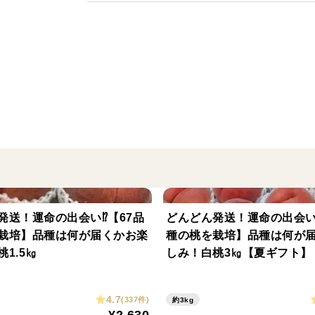
の品種です！
今食べるに最高な品種です！
★「のろまんりんご」こだわり！★
・農薬50％減
・自家製有機肥料のみで栽培
豪雪地域の中野市！（1.5ｍ~２ｍの積雪）
寒暖差の激しい中、たくさんの雪解け水で
かな「のろまん秋映」♪
発送！運命の出会い⁉️【67品
どんどん発送！運命の出会い⁉
栽培】品種は何が届くかお楽
種の桃を栽培】品種は何が
★商品説明★
1.5㎏
しみ！白桃3㎏【夏ギフト】
今回お届けの訳あり秋映！
・果面の傷、さび
4.7
(337件)
約3kg
・変形果