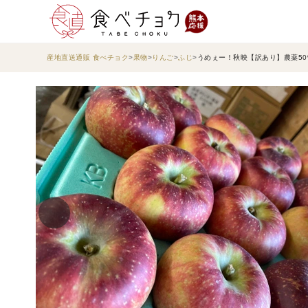
産地直送通販 食べチョク
果物
りんご
ふじ
うめぇー！秋映【訳あり】農薬50%