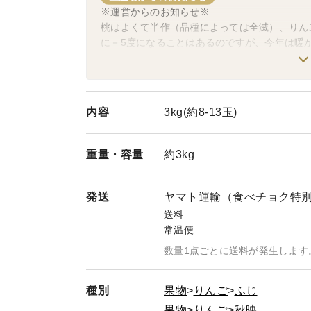
※運営からのお知らせ※
桃はよくて半作（品種によっては全滅）、りん
に－5度になることはあるのですが、今年は暖か
度になり、壊滅的な被害となりました。 異常
替えができていませんが、これから先のことを
を大切に育てていきますとのことです。のろま
内容
3kg(約8-13玉)
重量・
容量
約3kg
発送
ヤマト運輸（食べチョク特
送料
常温便
数量1点ごとに送料が発生します
種別
果物
りんご
ふじ
果物
りんご
秋映