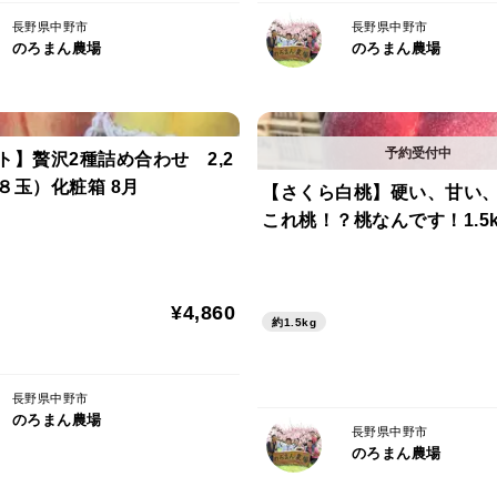
長野県中野市
長野県中野市
のろまん農場
のろまん農場
ト】贅沢2種詰め合わせ 2,2
８玉）化粧箱 8月
【さくら白桃】硬い、甘い
これ桃！？桃なんです！1.5k
¥4,860
約1.5kg
長野県中野市
のろまん農場
長野県中野市
のろまん農場