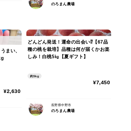
のろまん農場
どんどん発送！運命の出会い⁉️【67品
種の桃を栽培】品種は何が届くかお楽
、うまい、
しみ！白桃5㎏【夏ギフト】
g
約5kg
¥7,450
¥2,630
長野県中野市
のろまん農場