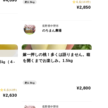
¥4,690
4.6
(183件)
約1.5kg
¥2,850
ただけるりんごです！
長野県中野市
のろまん農場
いかがでしょうか！？
♪
嫁一押しの桃！多くは語りません。箱
を開くまでお楽しみ。1.5kg
5㎏（４-
とがございます！
約1.5kg
¥2,800
4.6
(42件)
¥2,630
長野県中野市