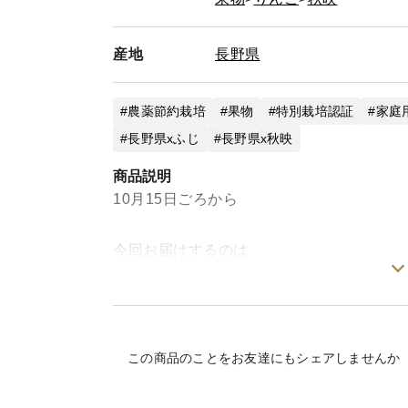
産地
長野県
農薬節約栽培
果物
特別栽培認証
家庭
長野県xふじ
長野県x秋映
商品説明
10月15日ごろから
今回お届けするのは
『秋映』の訳ありです！
秋映は
甘味が強い品種！
この商品のことをお友達にもシェアしませんか
程よい酸味！
果汁は多め！