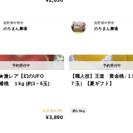
¥2,630
・着色にむら
がございます！
長野県中野市
長野県中野市
のろまん農場
のろまん農場
いずれも食べるには問題なく美味しいくい
『のろまん桃』の次は『のろまんりんご』
桃もりんごも皮ごと食べるのがおすすめです
★激レア【幻のUFO
【職人技】王道 黄金桃♪ 1.
※玉数はおおよその目安です。前後するこ
桃 １kg (約3－6玉)
７玉）【夏ギフト】
4.9
(57件)
約1.5kg
¥3,890