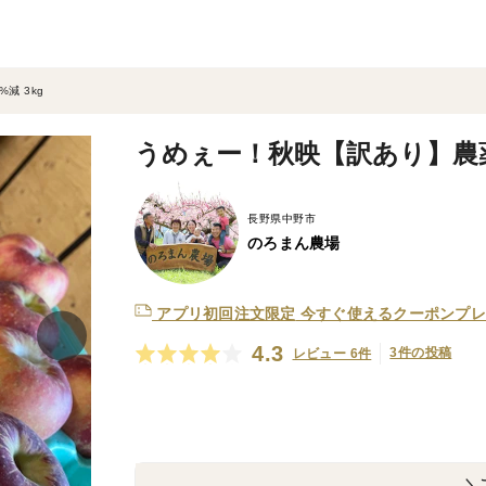
減 3kg
うめぇー！秋映【訳あり】農薬5
長野県中野市
のろまん農場
アプリ初回注文限定
今すぐ使えるクーポンプレ
4.3
3件の投稿
レビュー 6件
＼