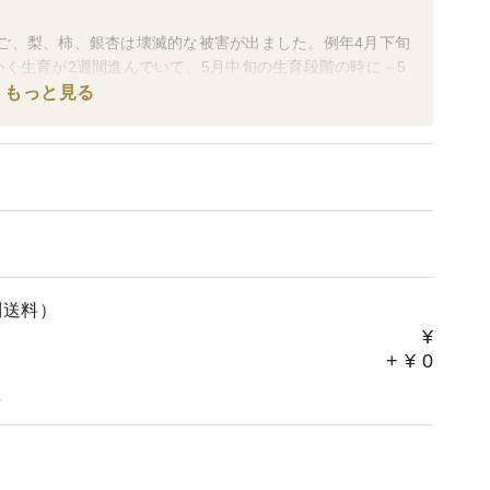
ご、梨、柿、銀杏は壊滅的な被害が出ました。例年4月下旬
く生育が2週間進んでいて、5月中旬の生育段階の時に－5
気象が当たり前になってきた近年。 正直まだ気持ちの切り
もっと見る
しっかり考えながら、自然と寄り添い、寒さに耐えた桃達
ん農場さんを食べて応援！よろしくお願いいたします。
別送料）
¥
+
¥
0
。