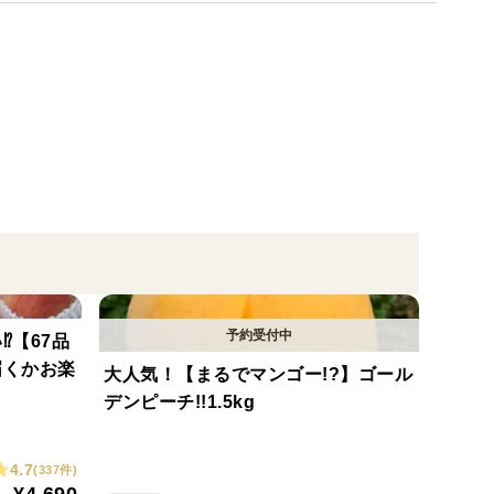
元気に育ち、実が引き締まり、甘みの乗った、香り豊
️【67品
届くかお楽
大人気！【まるでマンゴー!?】ゴール
デンピーチ!!1.5kg
4.7
(337件)