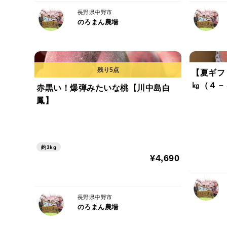
長野県中野市
のろまん農場
【夏ギフ
㎏（４－
赤黒い！爆弾みたいな桃【川中島白
鳳】
約3kg
¥4,690
長野県中野市
のろまん農場