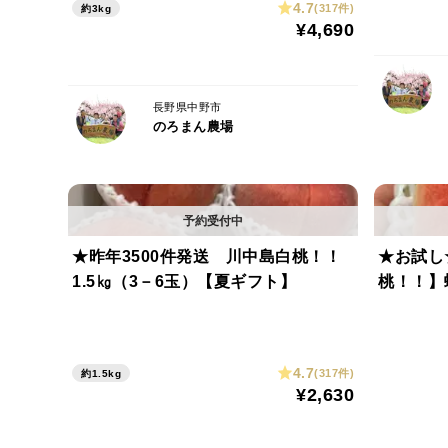
4.7
(317件)
約3kg
¥4,690
長野県中野市
のろまん農場
★昨年3500件発送 川中島白桃！！
★お試し
1.5㎏（3－6玉）【夏ギフト】
桃！！】蟠
4.7
(317件)
約1.5kg
¥2,630