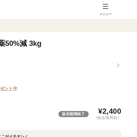
メニュー
0%減 3kg
ゼント中
¥
2,400
販売期間終了
（税込/送料別）
ここがイチオシ／