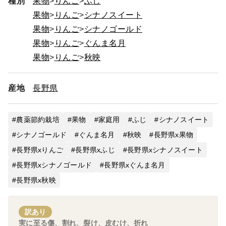
種別
果物
りんご
ふじ
果物
りんご
シナノスイート
果物
りんご
シナノゴールド
果物
りんご
ぐんま名月
果物
りんご
秋映
産地
長野県
農薬節約栽培
果物
家庭用
ふじ
シナノスイート
シナノゴールド
ぐんま名月
秋映
長野県x果物
長野県xりんご
長野県xふじ
長野県xシナノスイート
長野県xシナノゴールド
長野県xぐんま名月
長野県x秋映
訳あり
実に至る傷、割れ、裂け、皮むけ、折れ