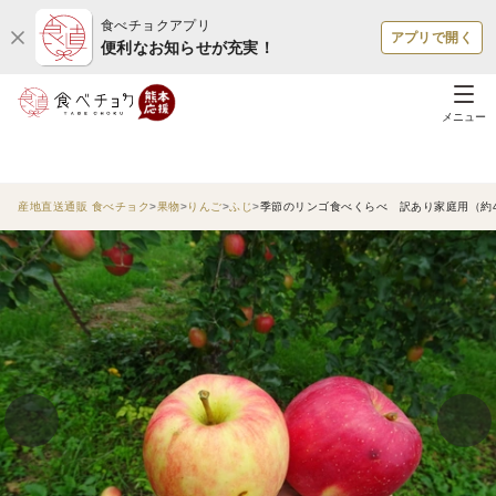
食べチョクアプリ
アプリで開く
便利なお知らせが充実！
メニュー
産地直送通販 食べチョク
果物
りんご
ふじ
季節のリンゴ食べくらべ 訳あり家庭用（約4