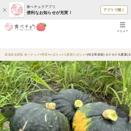
食べチョクアプリ
アプリで開く
便利なお知らせが充実！
メニュー
産地直送通販 食べチョク
野菜
かぼちゃ
九重栗かぼちゃ
[埼玉寄居発] ホクホク九重栗(大