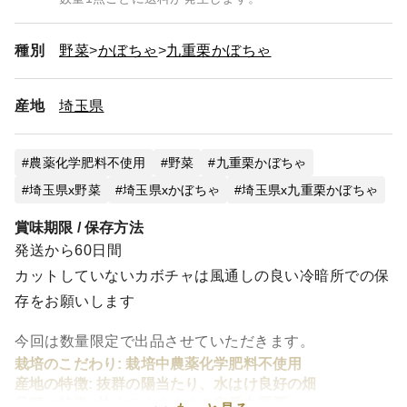
種別
野菜
かぼちゃ
九重栗かぼちゃ
産地
埼玉県
農薬化学肥料不使用
野菜
九重栗かぼちゃ
埼玉県x野菜
埼玉県xかぼちゃ
埼玉県x九重栗かぼちゃ
賞味期限 / 保存方法
発送から60日間
カットしていないカボチャは風通しの良い冷暗所での保
存をお願いします
今回は数量限定で出品させていただきます。
栽培のこだわり: 栽培中農薬化学肥料不使用
産地の特徴: 抜群の陽当たり、水はけ良好の畑
品種の特徴: 甘くてホクホクの定番九重栗