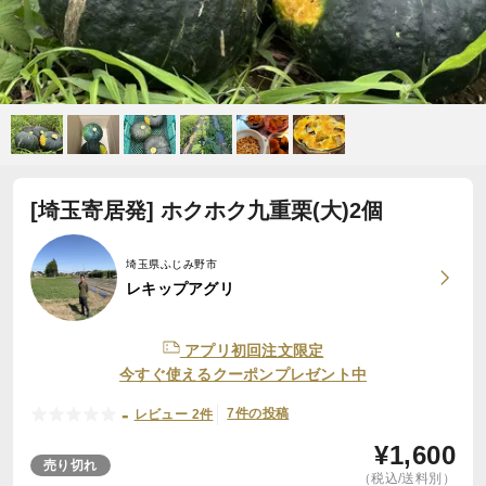
[埼玉寄居発] ホクホク九重栗(大)2個
埼玉県ふじみ野市
レキップアグリ
アプリ初回注文限定
今すぐ使えるクーポンプレゼント中
-
7件の投稿
レビュー 2件
¥
1,600
売り切れ
（税込/送料別）