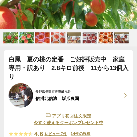
白鳳 夏の桃の定番 ご好評販売中 家庭
専用・訳あり 2.8キロ前後 11から13個入
り
長野県長野市豊野町浅野
信州北信濃 坂爪農園
アプリ初回注文限定
今すぐ使えるクーポンプレゼント中
4.6
14件の投稿
レビュー 7件