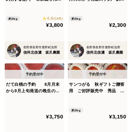
8月下旬発送 溢れる果汁が
り 家庭専用 酸味が少ない
美味 黄肉の桃 2.8キロ
甘い林檎 「信州のつがる」
4.9
9～12個入り
(58件)
約3kg
約3kg
¥3,800
¥2,300
長野県長野市豊野町浅野
長野県長野市豊野町浅野
信州北信濃 坂爪農園
信州北信濃 坂爪農園
だて白桃の予約 8月月末
サンつがる 秋ギフトご贈答
から9月上旬発送の晩生の品
用 ご好評販売中 秀品 酸
種 訳あり ご家庭専用コー
味が少ない甘い林檎
ス 2.8キロ
約3kg
¥3,750
¥3,150