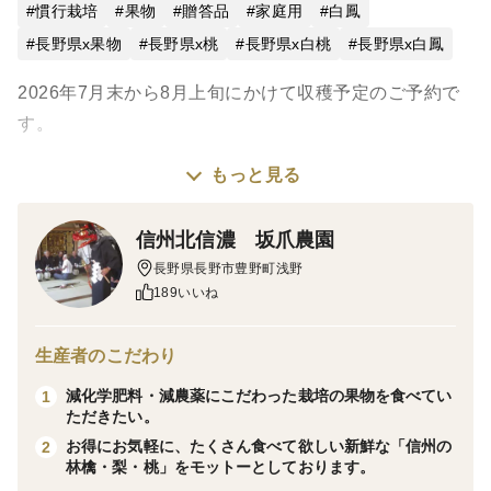
慣行栽培
果物
贈答品
家庭用
白鳳
長野県x果物
長野県x桃
長野県x白桃
長野県x白鳳
2026年7月末から8月上旬にかけて収穫予定のご予約で
す。
もっと見る
桃の生育・収穫はその年の気候に大きく左右されます。
信州北信濃 坂爪農園
当初予定より若干の前後がある場合がございます。
長野県長野市豊野町浅野
189いいね
「白鳳」は、大正時代に神奈川県の果樹試験場で誕生し
ました。
生産者のこだわり
以来令和の世まで長く栽培が続いている、夏桃の定番品
減化学肥料・減農薬にこだわった栽培の果物を食べてい
1
種です。
ただきたい。
お得にお気軽に、たくさん食べて欲しい新鮮な「信州の
2
早生品種のひとつで、長野県でも栽培が盛んです。
林檎・梨・桃」をモットーとしております。