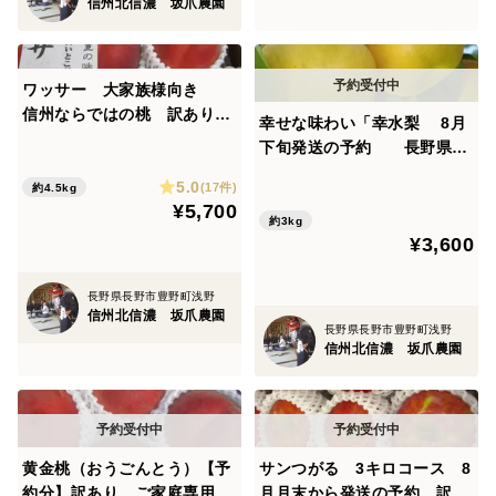
信州北信濃 坂爪農園
ワッサー 大家族様向き
信州ならではの桃 訳あり
幸せな味わい「幸水梨 8月
ご家庭専用コース 4.5キ
下旬発送の予約 長野県
ロ ご好評販売中 ただいま
産 訳あり 家庭用3キロコ
5.0
順次発送中
(17件)
約4.5kg
ース
¥5,700
約3kg
¥3,600
長野県長野市豊野町浅野
信州北信濃 坂爪農園
長野県長野市豊野町浅野
信州北信濃 坂爪農園
黄金桃（おうごんとう）【予
サンつがる 3キロコース 8
約分】訳あり ご家庭専用
月月末から発送の予約 訳あ