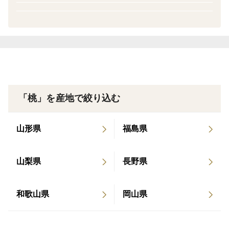
7月末の収穫発送となります。(例年収穫はじめは7月25
日前後）
収穫発送期間は、7月末から8月上旬の予定となります。
白い果肉であまくて果汁がたっぷりな緻密な果肉が特徴
「桃」を産地で絞り込む
のモモです。
山形県
福島県
信州北信濃 善光寺平のの肥沃の地で太陽の日の光を
燦々と浴びて育ちました。
山梨県
長野県
家庭専用コースのため、形の歪みや果実表面に「サビ」
和歌山県
岡山県
等がございますが
生傷はございませんので、お気軽にお得に信州の極早生