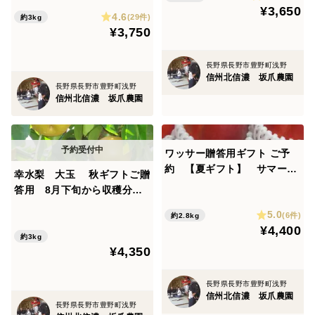
り ご家庭専用コース 2.8
¥3,650
ります。
4.6
キロ
(29件)
約3kg
¥3,750
長野県長野市豊野町浅野
信州北信濃 坂爪農園
長野県長野市豊野町浅野
信州北信濃 坂爪農園
ワッサー贈答用ギフト ご予
約 【夏ギフト】 サマーギ
幸水梨 大玉 秋ギフトご贈
フト好適品 信州オリジナル
答用 8月下旬から収穫分の
の桃 2.8キロ ご予約承
ご予約 長野県産 秀品3キ
5.0
り中 8月上旬から収穫・発
(6件)
約2.8kg
ロコース
¥4,400
送
約3kg
¥4,350
長野県長野市豊野町浅野
信州北信濃 坂爪農園
長野県長野市豊野町浅野