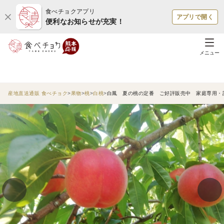
食べチョクアプリ
アプリで開く
便利なお知らせが充実！
メニュー
産地直送通販 食べチョク
果物
桃
白桃
白鳳 夏の桃の定番 ご好評販売中 家庭専用・訳