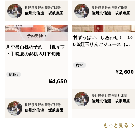
長野県長野市豊野町浅野
長野県長野市豊野町浅野
信州北信濃 坂爪農園
信州北信濃 坂爪農園
甘ずっぱい、しあわせ！ 10
0％紅玉りんごジュース（長
川中島白桃の予約 【夏ギフ
野県産） 1000ｍｌ×3本
ト】晩夏の銘桃 8月下旬発
送 ご贈答用コース 2.8キ
約3ℓ
ロ 長野県ならではの桃シリ
¥2,600
ーズ
約3kg
¥4,650
長野県長野市豊野町浅野
信州北信濃 坂爪農園
長野県長野市豊野町浅野
信州北信濃 坂爪農園
もっと見る