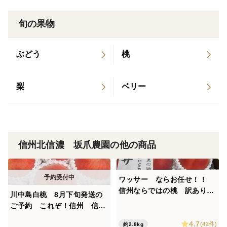
品種をお楽しみいただけます。
旬の果物
ぶどう
桃
梨
ベリー
信州北信濃 坂爪農園の他の商品
ワッサー ならお任せ！！
信州ならではの桃 訳あり
川中島白桃 8月下旬発送の
ご家庭専用コース 2.8キロ
ご予約 これぞ！信州 信州
（13から15個入り） ご好評
ならではの晩夏の銘桃 訳あ
4.7
販売中 順次発送いたしてお
(42件)
約2.8kg