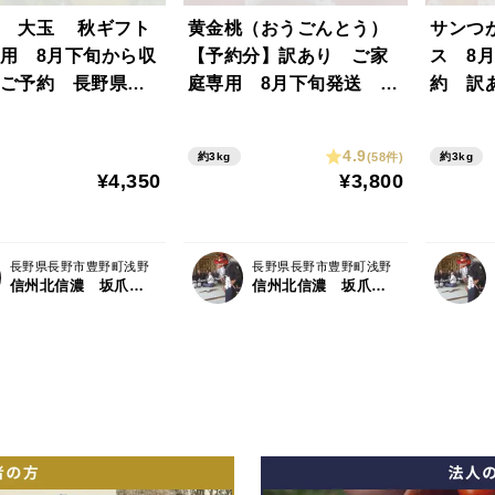
梨 大玉 秋ギフト
黄金桃（おうごんとう）
サンつ
用 8月下旬から収
【予約分】訳あり ご家
ス 8
ご予約 長野県
庭専用 8月下旬発送 溢
約 訳
品3キロコース
れる果汁が美味 黄肉の
酸味が
桃 2.8キロ
「信州
4.9
(58件)
約3kg
約3kg
入り
¥4,350
¥3,800
長野県長野市豊野町浅野
長野県長野市豊野町浅野
信州北信濃 坂爪農園
信州北信濃 坂爪農園