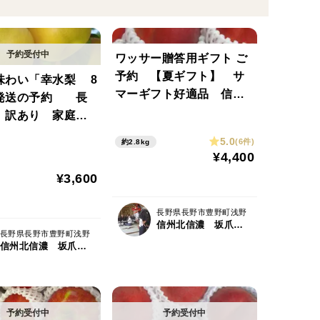
ワッサー贈答用ギフト ご
予約 【夏ギフト】 サ
味わい「幸水梨 8
マーギフト好適品 信州
発送の予約 長
オリジナルの桃 2.8キ
 訳あり 家庭用3
ロ ご予約承り中 8月上
ース
5.0
(6件)
約2.8kg
旬から収穫・発送
¥4,400
¥3,600
長野県長野市豊野町浅野
信州北信濃 坂爪農園
長野県長野市豊野町浅野
信州北信濃 坂爪農園