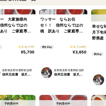
ー 大家族様向
ワッサー ならお任
信州ならではの
せ！！ 信州ならではの
幸せな
あり ご家庭専用
桃 訳あり ご家庭専用
月下旬
 4.5キロ ご好評
コース 2.8キロ（13から
野県産
 ただいま順次発
15個入り） ご好評販売
キロコ
5.0
4.7
(17件)
(44件)
約2.8kg
中 順次発送いたしてお
¥5,700
¥3,650
約3kg
ります。
長野県長野市豊野町浅野
長野県長野市豊野町浅野
信州北信濃 坂爪農園
信州北信濃 坂爪農園