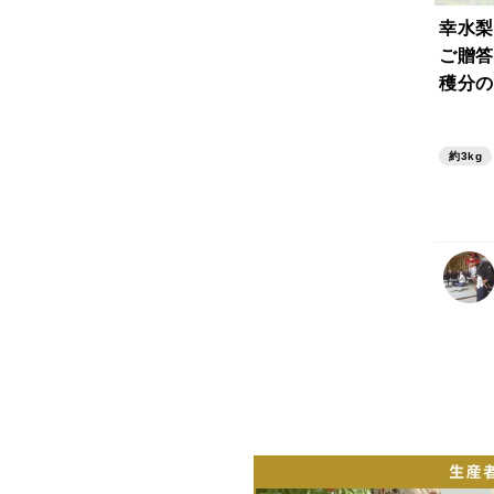
幸水
ご贈答
穫分の
産 秀
約3kg