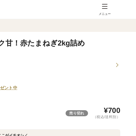
メニュー
ク甘！赤たまねぎ2kg詰め
ゼント中
¥
700
売り切れ
（税込/送料別）
ここがイチオシ／