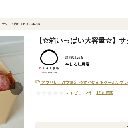
】サク甘！赤たまねぎ2kg詰め
【☆箱いっぱい大容量☆】サ
新潟県上越市
やじるし農場
アプリ初回注文限定
今すぐ使えるクーポンプレ
-
4件の投稿
レビュー 2件
＼