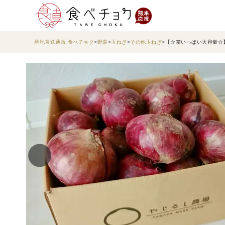
産地直送通販 食べチョク
野菜
玉ねぎ
その他玉ねぎ
【☆箱いっぱい大容量☆