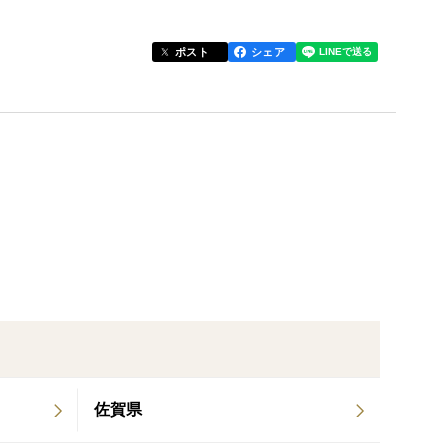
ポスト
シェア
以内)
なります。
程度/個
す。
場合がございます。
梱包資材いっぱいに入った場合でも規定キロ数に達し
い。
がおすすめです。
佐賀県
てから
ーズなどお好みの調味料で