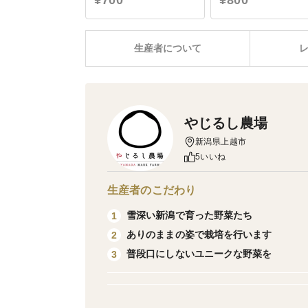
¥700
¥800
生産者について
やじるし農場
新潟県上越市
5いいね
生産者のこだわり
雪深い新潟で育った野菜たち
1
ありのままの姿で栽培を行います
2
普段口にしないユニークな野菜を
3