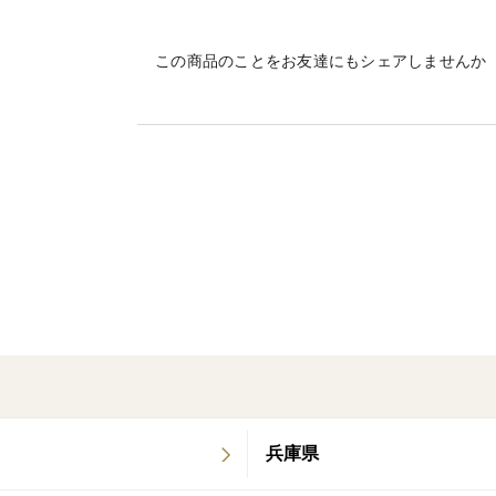
【内容品・数量について】
・赤玉ねぎ 概ね10個から20個程度
この商品のことをお友達にもシェアしませんか
(段ボール「60サイズ」の場合・内容量2kg
※上記は小〜大サイズ混合の場合の個数に
※小玉50〜100g程度/個、大玉200〜250g
※内容量は梱包資材等込みの重さになりま
※写真はイメージですので数量等変動する
※梱包資材と商品のサイズの都合上、稀に
ない場合がございますが、何卒ご容赦下さ
【おすすめのお召し上がり方】
・赤玉ねぎ
鮮やかな赤色が非常に魅力的ですので、
食卓を華やかに彩る「スライスオニオン」
兵庫県
玉ねぎを薄くスライスして、軽く塩もみし
流水にてさっと塩を流し、ポン酢やマヨネ