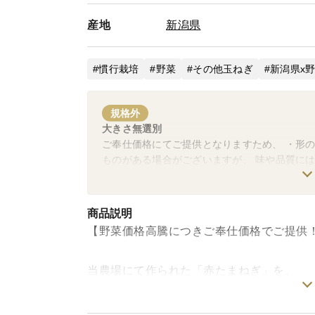
産地
新潟県
慣行栽培
野菜
その他玉ねぎ
新潟県x
規格外
大きさ無選別
ご奉仕価格にてご提供となりますため、 ・形の
ものがある場合がございますが、 味や品質に
商品説明
【野菜価格高騰につきご奉仕価格でご提供
当農場にて作られた「赤たまねぎ」を、
ご奉仕価格、段ボールいっぱいに詰めて、