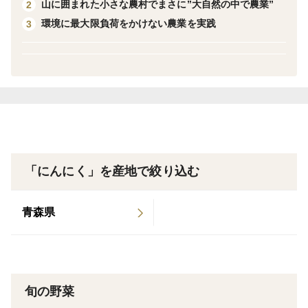
山に囲まれた小さな農村でまさに”大自然の中で農業”
2
環境に最大限負荷をかけない農業を実践
3
Sumi SUN farmは、青森県十和田市・八甲田山麓のミネ
ラル豊富な土と自然豊かな農村で「農薬・化学肥料・除
草剤を使わない」「栽培中のプラスチックゴミ削減のた
ビニールマルチを使わない」こだわりの栽培方法で生産
しております。
手間をたくさんかけて、日々自然と格闘してます。
まだまだ思ったような栽培ができず自問自答中の新米農
家です。
「にんにく」を産地で絞り込む
当園のにんにくは涼しい環境で育ったため小ぶりです
青森県
が、にんにくの風味はしっかりありつつも、しつこくに
んに臭が残らない食べやすいにんにくです。
旬の野菜
品種：ホワイト6片種