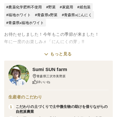
農薬化学肥料不使用
野菜
家庭用
紙包装
福地ホワイト
青森県x野菜
青森県xにんにく
青森県x福地ホワイト
お待たせしました！今年もこの季節が来ました！
年に一度のお楽しみ♬「にんにくの芽」!!
もっと見る
収穫前の今しか味わえない旬ものです。
にんにくを大きくするために、栽培過程で摘んだ花芽で
Sumi SUN farm
す。
青森県三沢市美野原
つぼみも茎もすべてお召し上がりいただけます。
18いいね
調理例の写真は、ひき肉、エリンギと一緒に豆板醤で炒
生産者のこだわり
めたものです。
こだわりの土づくりで土中微生物の助けを借りながらの
1
その他、てんぷらもおすすです。
自然派農業