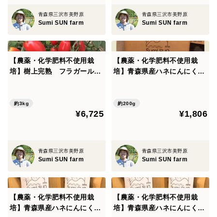
青森県三沢市美野原
青森県三沢市美野原
Sumi SUN farm
Sumi SUN farm
【農薬・化学肥料不使用栽
【農薬・化学肥料不使用栽
培】樹上完熟 フラガールト
培】青森県産ハネにんにく使
マト お買得大容量 3kｇ
用 自家製黒にんにく 200
ｇ（100ｇ入りパック・2個）
(ポスト投函便）
約3kg
約200g
¥6,725
¥1,806
青森県三沢市美野原
青森県三沢市美野原
Sumi SUN farm
Sumi SUN farm
【農薬・化学肥料不使用栽
【農薬・化学肥料不使用栽
培】青森県産ハネにんにく使
培】青森県産ハネにんにく使