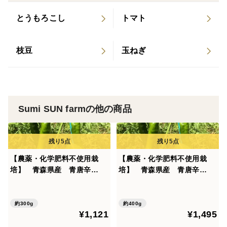
とうもろこし
トマト
200ｇ
※太さ・長さは不揃いです。ご了承ください。※
枝豆
玉ねぎ
▼注文に際しての注意点（配送方法や納期指定など）
鮮度保持のため、※クール便※にて発送いたします。
Sumi SUN farmの他の商品
※作物の成長を見ながら、商品が用意出来次第、順番に
発送いたします。場合によってはお時間をいただくこと
も有りますので、ご了承の上ご注文ください。※
※太さ・長さは不揃いです。※
【農薬・化学肥料不使用栽
【農薬・化学肥料不使用栽
※新聞紙にくるんで、冷蔵便にて発送いたします。匂い
培】 青森県産 青唐辛
培】 青森県産 青唐辛
が箱から漏れますが
子"南部大長とうがらし" ３０
子"南部大長とうがらし" ４０
０ｇ
０ｇ
簡易包装にご理解をお願い致します。※
約300g
約400g
¥1,121
¥1,495