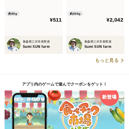
用 自家製黒にんにく 50g
用 自家製黒にんにく 200
（50ｇ入りパック・1個）
g（50ｇ入りパック・4個）
（ポスト投函便）
（ポスト投函便）
約50g
約200g
¥511
¥2,042
青森県三沢市美野原
青森県三沢市美野原
Sumi SUN farm
Sumi SUN farm
もっと見る
アプリ内のゲームで遊んでクーポンをゲット！