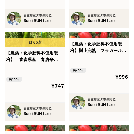
青森県三沢市美野原
青森県三沢市美野原
Sumi SUN farm
Sumi SUN farm
【農薬・化学肥料不使用栽
培】樹上完熟 フラガールト
【農薬・化学肥料不使用栽
マト 400ｇ
培】 青森県産 青唐辛
子"南部大長とうがらし" ２０
約400g
０ｇ
¥996
約200g
¥747
青森県三沢市美野原
Sumi SUN farm
青森県三沢市美野原
Sumi SUN farm