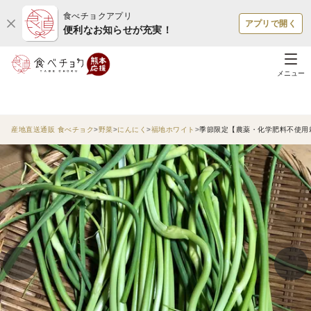
食べチョクアプリ
アプリで開く
便利なお知らせが充実！
メニュー
産地直送通販 食べチョク
野菜
にんにく
福地ホワイト
季節限定【農薬・化学肥料不使用