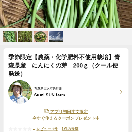
季節限定【農薬・化学肥料不使用栽培】青
森県産 にんにくの芽 200ｇ（クール便
発送）
青森県三沢市美野原
Sumi SUN farm
アプリ初回注文限定
今すぐ使えるクーポンプレゼント中
-
1件の投稿
レビュー 1件