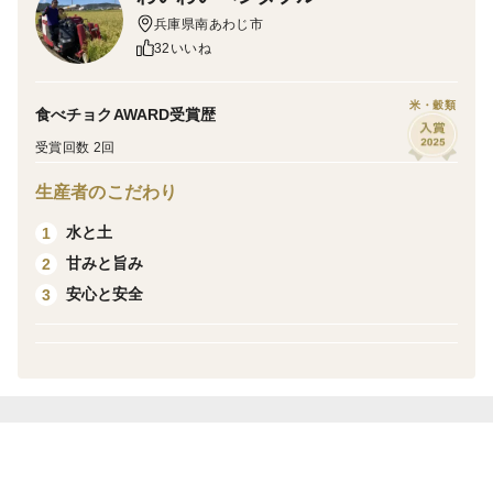
ちゃいました💦
兵庫県南あわじ市
焼きもろこし🌽はもちろん、とうもろこしご飯やポター
32いいね
ジュスープ🍲バーベキューの最高の相棒になる事間違い
なし！
米・穀類
食べチョクAWARD受賞歴
季節限定の味覚を是非お試しください😋
受賞回数 2回
発送前にはしっかりと確認しますが、先まで実が詰まっ
生産者のこだわり
ていない場合や、極力農薬を使用していない（今年も出
水と土
1
穂期に一度のみ殺虫剤を使用しました）為、虫の混入の
甘みと旨み
2
可能性を考慮し、予備として1本プラスしておきます
安心と安全
3
（問題なければラッキーです✨）
トウモロコシはお日様が登るにつれて、自身の糖分を使
い、光合成する為深夜から朝方にかけて収穫になること
から日付の指定は受ける事が出来ません。
しかしながら、受け取り不可の日をご注文時の特記事項