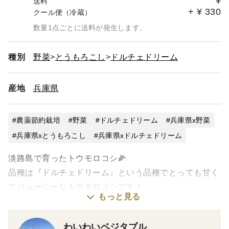
¥
送料
+
¥
330
クール便（冷蔵）
数量1点ごとに送料が発生します。
種別
野菜
とうもろこし
ドルチェドリーム
産地
兵庫県
農薬節約栽培
野菜
ドルチェドリーム
兵庫県x野菜
兵庫県xとうもろこし
兵庫県xドルチェドリーム
淡路島で育ったトウモロコシ🌽
品種は『ドルチェドリーム』という品種でとっても甘く
てジューシーなトウモロコシです！
もっと見る
トウモロコシを出品するにあたって、ようやく辿り着い
た品種で、満足のいくものが出来るまでに3年かかっ
わいわいベジタブル