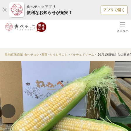
食べチョクアプリ
アプリで開く
便利なお知らせが充実！
メニュー
産地直送通販 食べチョク
野菜
とうもろこし
ドルチェドリーム
【6月15日頃からの発送