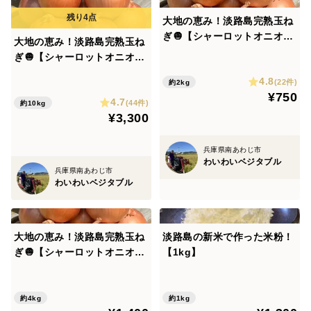
大地の恵み！淡路島完熟玉ね
ぎ🧅【シャーロットオニオ
大地の恵み！淡路島完熟玉ね
ン 輝玉（キラ玉✨）】(2k
ぎ🧅【シャーロットオニオ
g)
ン 輝玉（キラ玉✨）】(10K
4.8
(22件)
約2kg
g)
¥750
4.7
(44件)
約10kg
¥3,300
兵庫県南あわじ市
わいわいベジタブル
兵庫県南あわじ市
わいわいベジタブル
大地の恵み！淡路島完熟玉ね
淡路島の新米で作った米粉！
ぎ🧅【シャーロットオニオ
【1kg】
ン 輝玉（キラ玉✨）】(4k
g)
約4kg
約1kg