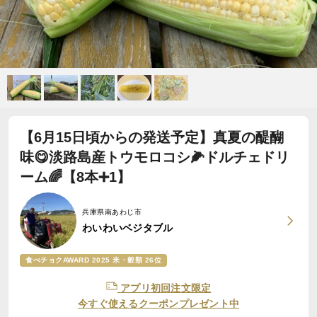
【6月15日頃からの発送予定】真夏の醍醐
味😋淡路島産トウモロコシ🌽ドルチェドリ
ーム🌈【8本➕1】
兵庫県南あわじ市
わいわいベジタブル
食べチョクAWARD 2025 米・穀類 26位
アプリ初回注文限定
今すぐ使えるクーポンプレゼント中