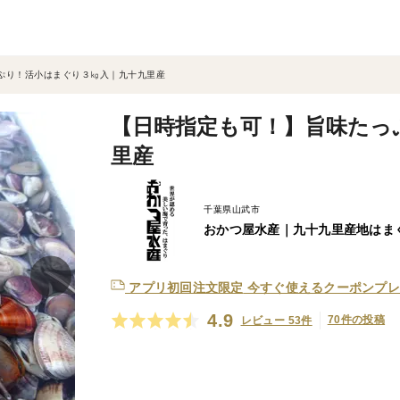
ぷり！活小はまぐり３㎏入｜九十九里産
【日時指定も可！】旨味たっ
里産
千葉県山武市
おかつ屋水産｜九十九里産地はま
アプリ初回注文限定
今すぐ使えるクーポンプレ
4.9
70件の投稿
レビュー 53件