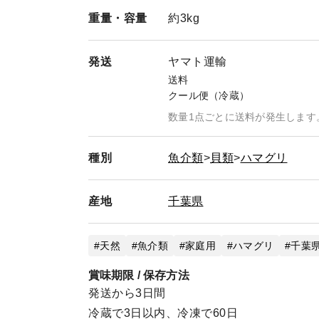
ま（または配送業者によりテープ等で補修され
重量・
容量
約3kg
られるケースが発生しております。
商品がお手元に届きましたら、まずは外箱の状
テープ等で補修されている」または「中身の蛤
発送
ヤマト運輸
手数ですが、当店までご一報いただけますと幸
送料
中身の品質を守り、今後より良い配送品質を保
クール便（冷蔵）
数量1点ごとに送料が発生します
種別
魚介類
貝類
ハマグリ
産地
千葉県
天然
魚介類
家庭用
ハマグリ
千葉県
賞味期限 / 保存方法
発送から3日間
冷蔵で3日以内、冷凍で60日