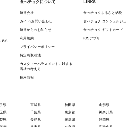
ではよりおいしく、安心してお召し上がり
食べチョクについて
LINKS
山武市の海水を使用しております。お中元
運営会社
食べチョクふるさと納税
いただいております。
ガイド/お問い合わせ
食べチョク コンシェルジュ
運営からのお知らせ
食べチョク ギフトカード
＊＊＊＊＊＊＊＊＊＊＊＊＊＊＊＊＊＊＊
利用規約
iOSアプリ
し込む
プライバシーポリシー
【商品説明】
特定商取引法
名称：活はまぐり
原産地：千葉県九十九里浜
カスタマーハラスメントに対する
当社の考え方
消費期限：到着から冷蔵で３日、冷凍で６
採用情報
保存方法：要冷蔵 １０℃以下
◆注意事項◆
・生きたはまぐりを扱っておりますので、
手県
宮城県
秋田県
山形県
す。日付指定をご希望のお客様は、１週間
玉県
千葉県
東京都
神奈川県
ますので、ご協力お願いいたします。
梨県
長野県
岐阜県
静岡県