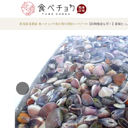
産地直送通販 食べチョク
魚介類
貝類
ハマグリ
【日時指定も可！】旨味たっ