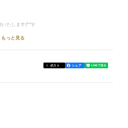
たします(^^)/
もっと見る
個約３５ｇ以下)！！
など
ポスト
シェア
採ることが出来ないサイズで、
すがとにかく出汁がすごい！！
かがでしょうか。
＊