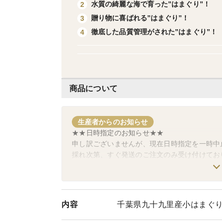
水質の綺麗な海で育った”はまぐり”！
2
贈り物に喜ばれる”はまぐり”！
3
徹底した品質管理がされた”はまぐり”！
4
商品について
生産者からのお知らせ
★★日時指定のお知らせ★★
申し訳ございませんが、現在日時指定を一時中
採れ次第、すぐ発送のご注文のみ受け付けてお
ます。
■ 配送中の破損・お荷物の状態に関する大切な
当店では、新鮮な蛤を安全にお届けするため、
内容
千葉県九十九里産小はまぐ
払って梱包・出荷しております。
滅多にないことではございますが、最近、配送