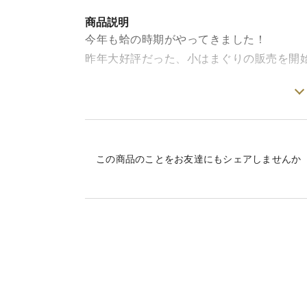
商品説明
今年も蛤の時期がやってきました！
昨年大好評だった、小はまぐりの販売を開始い
★今が旬★採りたて活はまぐり小サイズ(１
酒蒸しやお吸い物、パスタや炊き込みご飯
幅広くお使いいただける万能サイズ！
この商品のことをお友達にもシェアしませんか
毎年５月～８月までの特別採捕期間でしか
この時期になると注文が殺到！！！
サイズが大蛤と比べると、かなり小さいで
小さい身に旨味が濃縮！！！
酒蒸しを食べた後は、残り汁でパスタはい
＊＊＊＊＊＊＊＊＊＊＊＊＊＊＊＊＊＊＊