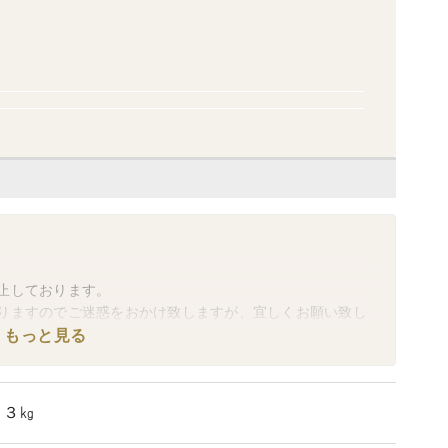
止しております。
りますのでご迷惑をおかけ致しますが、宜しくお願い致し
もっと見る
お願い
すべて新品の発泡スチロール箱を使用し、細心の注意を
り３㎏
中に荷物が落下し、外箱（発泡スチロール）が破損したま