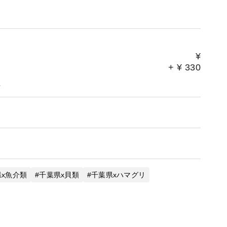
た状態のまま）、当店への報告なしにお客様のもとへ届け
態をご確認いただき、もし**「箱が割れている」「勝手に
が割れている」**といった異常がございましたら、大変お
いです。
¥
つためにも、皆様のご協力を心よりお願い申し上げます。
+
¥
330
。
x魚介類
千葉県x貝類
千葉県xハマグリ