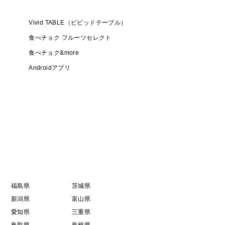
いただけるよう、漁場はもちろんのこと、砂抜きにも
や、お歳暮、お祝いの席や贈り物としても、大変好評
Vivid TABLE（ビビッドテーブル）
食べチョク フルーツセレクト
食べチョク&more
＊
Androidアプリ
０日
海の状況や天候などで漁に出られない日もございま
福島県
茨城県
程度余裕をもってご注文頂けると確実にご準備が出来
新潟県
富山県
愛知県
三重県