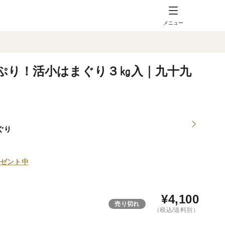
メニュー
ぷり！活小はまぐり３㎏入｜九十九
ぐり
ゼント中
¥
4,100
売り切れ
（税込/送料別）