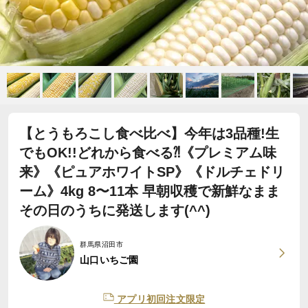
【とうもろこし食べ比べ】今年は3品種!生
でもOK!!どれから食べる⁈《プレミアム味
来》《ピュアホワイトSP》《ドルチェドリ
ーム》4kg 8〜11本 早朝収穫で新鮮なまま
その日のうちに発送します(^^)
群馬県沼田市
山口いちご園
アプリ初回注文限定