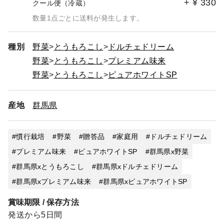
+
¥
330
おります。商品の説明にもございますが、生育や収穫の状
クール便（冷蔵）
況によっては、3品種のところ2品種のお届けになる場合が
数量1点ごとに送料が発生します。
ございます。どうぞ、ご了承下さい。
生育状況など、当園のブログに投稿しています。ぜひ、
種別
野菜
とうもろこし
ドルチェドリーム
フォローよろしくお願い致します。
野菜
とうもろこし
プレミアム味来
野菜
とうもろこし
ピュアホワイトSP
産地
群馬県
慣行栽培
野菜
贈答品
家庭用
ドルチェドリーム
プレミアム味来
ピュアホワイトSP
群馬県x野菜
群馬県xとうもろこし
群馬県xドルチェドリーム
群馬県xプレミアム味来
群馬県xピュアホワイトSP
賞味期限 / 保存方法
発送から5日間