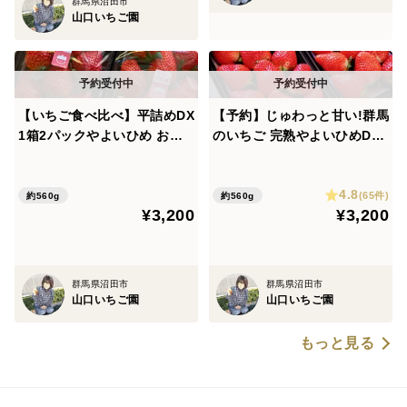
群馬県沼田市
山口いちご園
【いちご食べ比べ】平詰めDX
【予約】じゅわっと甘い!群馬
1箱2パックやよいひめ おいC
のいちご 完熟やよいひめDX2
ベリー ほしうらら 他１品種
パック 収穫当日の新鮮ないち
より採れたての新鮮ないちご
ごをその日のうちに発送!じっ
4.8
を品種おまかせで２品種お届
くり時間をかけて熟した粒ぞ
(65件)
約560g
約560g
¥3,200
¥3,200
け！甘さ、味の違いを楽しん
ろいの美味しいいちごです!
で！
群馬県沼田市
群馬県沼田市
山口いちご園
山口いちご園
もっと見る