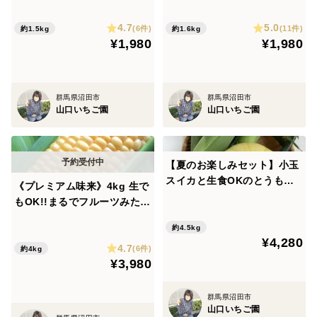
収穫のとうもろこしをその日
まその日のうちに発送します
4.7
5.0
のうちに発送!採れたての美味
(^^)
(6件)
(11件)
約1.5kg
約1.6kg
¥1,980
¥1,980
しさをお届け!
群馬県沼田市
群馬県沼田市
山口いちご園
山口いちご園
【夏のお楽しみセット】小玉
スイカと生食OKのとうもろ
《プレミアム味来》4kg 生で
こしで夏を満喫(^^) V 甘くて
もOK!!まるでフルーツみたい
シャリシャリの小玉スイカ🍉
なとうもろこし 朝収穫のとう
と早朝収穫のとうもろこし🌽
約4.5kg
もろこしをその日のうちに発
¥4,280
の中から品種おまかせのセッ
4.7
送！採れたての美味しさをお
(6件)
約4kg
トでお届け!【夏ギフト】
¥3,980
届け
群馬県沼田市
山口いちご園