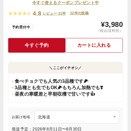
今すぐ使えるクーポンプレゼント中
4.8
32件の投稿
レビュー 31件
¥
3,980
予約受付中
（税込/送料別）
今すぐ予約
カートに入れる
＼ここがイチオシ／
食べチョクでも人気の3品種です🌽
3品種とも生でもOK🌽もちろん加熱でも❣️
昼夜の寒暖差と早朝収穫で甘いです👍
お届け地域
発送予定：2026年8月11日〜8月30日