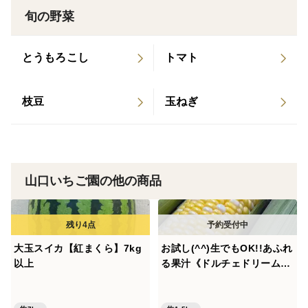
旬の野菜
混ざってしまう場合があります。
とうもろこし
トマト
枝豆
玉ねぎ
山口いちご園の他の商品
大玉スイカ【紅まくら】7kg
お試し(^^)生でもOK!!あふれ
以上
る果汁《ドルチェドリーム》
お試し4本 今1番人気のバイ
カラーとうもろこし 薄皮で高