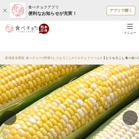
食べチョクアプリ
アプリで開く
便利なお知らせが充実！
メニュー
産地直送通販 食べチョク
野菜
とうもろこし
ドルチェドリーム
【とうもろこし食べ比べ】