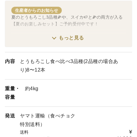
生産者からのお知らせ
夏のとうもろこし3品種🌽や、スイカ🍉と🌽の両方が入る
【夏のお楽しみセット】ご予約受付中です！
※熊本へのお届けは、遅延が発生いている為、発送を見合
もっと見る
わせております。
その他の九州各県につきましては、若干の遅延があるかも
しれませんが、8/6より発送を始めました。
内容
とうもろこし食べ比べ3品種(2品種の場合あ
り)8〜12本
お受け取り頂けない日がございましたら、ご注文の際、特
記事項欄にて、お知らせください(日にちの指定はお受け
出来かねます)。
重量・
約4kg
容量
ご予約順に発送いたしておりますが、ご予約をたくさん頂
いております。お届けまでお待たせする場合や、発送予定
日より前後する場合がございます。
発送
ヤマト運輸（食べチョク
収穫や発送の状況はブログ投稿でお知らせします。
特別送料）
¥
【とうもろこし食べ比べ】は特にご予約を多くいただいて
送料