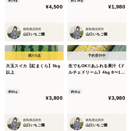
糖度!早朝収穫で新鮮なままそ
約7kg
約1.5kg
¥4,500
¥1,980
の日のうちに発送します(^^)
群馬県沼田市
群馬県沼田市
山口いちご園
山口いちご園
大玉スイカ【紅まくら】5kg
生でもOK!!あふれる果汁《ド
以上
ルチェドリーム》4kg 8〜11
本 今1番人気のバイカラーと
うもろこし 薄皮で高糖度!早
朝収穫で新鮮なままその日の
約5kg
約4kg
¥3,800
¥3,980
うちに発送します(^^)
群馬県沼田市
群馬県沼田市
山口いちご園
山口いちご園