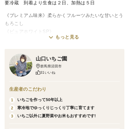
要冷蔵 到着より生食は２日、加熱は５日
《プレミアム味来》柔らかくフルーツみたいな甘いとう
もろこし
《ピュアホワイトSP》
もっと見る
生でサクッと加熱でもっちりどちらでも美味しい白いと
うもろこし
《ドルチェドリーム》
山口いちご園
高い糖度とフルーティーなみずみずしい食感大人気のバ
群馬県沼田市
イカラーとうもろこし
31いいね
3品種とも生でも食べられます。もちろん加熱でも。
一番甘味のある早朝に収穫し、箱詰め次第発送いたしま
生産者のこだわり
す。
いちごを作って50年以上
1
寒冷地でゆっくりじっくり丁寧に育てます
2
▼数量、分量の目安
いちご以外に夏野菜やお米もおすすめです!
3
プレミアム味来 ピュアホワイト ドルチェドリームが計
4kg8〜12本入ります(内訳は収穫次第)。