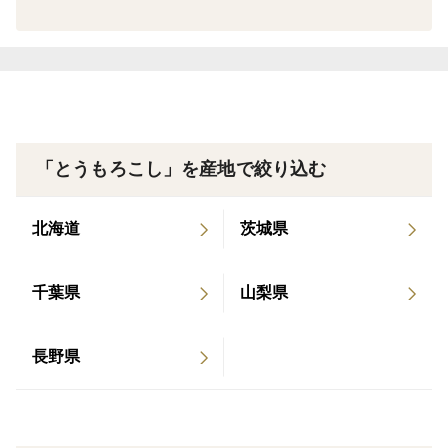
3種類の収穫時期がずれてしまった場合や天候などによ
り収穫出来なかった場合などは2品種でお届けの場合も
ございます。
▼栽培/生産方法、こだわり
「とうもろこし」を産地で絞り込む
有機肥料使用
昼夜の温度差で美味しいトウモロコシが採れます。
北海道
茨城県
早朝収穫後、すぐに箱詰しヤマト運輸様の営業所に直接
持ち込みますので、新鮮なままお届けできます。
千葉県
山梨県
いちご🍓農家ですが、🌽もなかなか美味しいです🥰
長野県
ぜひ食べてみてください😃
天候や虫の発生状況によっては先端を2〜3cmくらい
カットしたものが入る場合がございます。
ピュアホワイトは他品種との受粉により、稀に黄色粒が