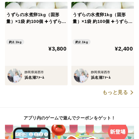
うずらの水煮卵1kg（固形
うずらの水煮卵1kg（固形
量）×1袋 約100個 ➕うずらの
量）×1袋 約100個 ➕うずらの
燻製卵5個入10袋
生卵60個
約2.1kg
約2.1kg
¥3,800
¥2,400
静岡県湖西市
静岡県湖西市
浜名湖ﾌｧｰﾑ
浜名湖ﾌｧｰﾑ
もっと見る
アプリ内のゲームで遊んでクーポンをゲット！