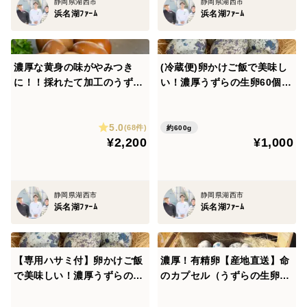
静岡県湖西市
静岡県湖西市
浜名湖ﾌｧｰﾑ
浜名湖ﾌｧｰﾑ
濃厚な黄身の味がやみつき
(冷蔵便)卵かけご飯で美味し
に！！採れたて加工のうずら
い！濃厚うずらの生卵60個
の燻製玉子（5個入×10袋）
【家庭用】
5.0
(68件)
約600g
¥2,200
¥1,000
静岡県湖西市
静岡県湖西市
浜名湖ﾌｧｰﾑ
浜名湖ﾌｧｰﾑ
【専用ハサミ付】卵かけご飯
濃厚！有精卵【産地直送】命
で美味しい！濃厚うずらの生
のカプセル（うずらの生卵）
卵60個【家庭用】
1パック（卵10個）