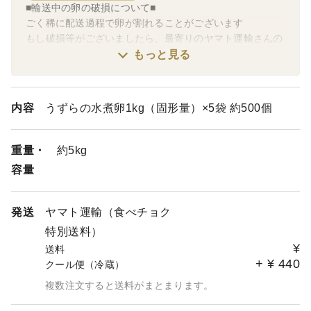
■輸送中の卵の破損について■
ごく稀に配送過程で卵が割れることがございます
もし破損等がございましたら、最寄りのヤマト運輸さんの
営業所に「破損があるので代品をお願いしたい」旨ご連絡
もっと見る
ください。
破損した卵は捨てたり、食べたりせず、ヤマトのドライ
内容
うずらの水煮卵1kg（固形量）×5袋 約500個
バーさんが回収に伺いますので、それまで一時的に割れた
卵と入っていた箱は保管しておいて下さい。
ヤマト運輸さんからこちらに連絡が入り、代品をお送りす
重量・
約5kg
るという流れになります。
容量
また、ヒビなどの場合には、そちらから優先的にお召し上
がり頂いたり、火を通すなどしてお召し上がり頂けば特に
発送
ヤマト運輸（食べチョク
品質上では問題なくいただけます。ヒビ等気になる場合に
特別送料）
も、上記のようにヤマトさんにその旨お伝えください。
¥
送料
+
¥
440
クール便（冷蔵）
複数注文すると送料がまとまります。