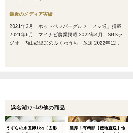
ずらは発酵の餌を食べて育ちます。
餌にたっぷり入った乳酸菌や酢酸菌が、うずらを病気か
最近のメディア実績
ら守る殺菌効果の役割を果たすため、殺菌剤とワクチン
2021年2月 ホットペッパーグルメ「メシ通」掲載
を使わず飼育しています。そのため、卵にも薬品の残留
2021年6月 マイナビ農業掲載 2022年4月 SBSラ
がなく、安全・安心な卵です。
ジオ 内山絵里加のふくわうち 放送 2022年12
月 まるごと「あさがや手帖」放送 2023年3月
＜産地の特徴＞
「TOKIO城島ほのぼの茂」放送
浜名湖の澄んだ空気と新鮮な井戸水を使用して飼育して
います。
浜名湖ﾌｧｰﾑの他の商品
うずらの水煮卵1kg（固形
濃厚！有精卵【産地直送】命