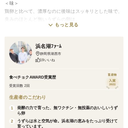
＜味＞
鶏卵と比べて、濃厚なのに後味はスッキリとした味で、
臭みのほとんど無いうずらの卵は、
もっと見る
そのまま食べてもしつこくなく、何個でも食べられてし
まいます。
水煮卵は黄身のパサパサ感が無く、濃厚でとても美味し
浜名湖ﾌｧｰﾑ
いです！
静岡県湖西市
サラダやおでん、煮物などに入れても合います。いろん
19いいね
な料理に入れたらあっという間に100個がなくなりま
す。
畜産物
食べチョクAWARD受賞歴
日頃の料理にうずらの卵を使ってみませんか？
受賞回数 2回
生産者のこだわり
＜栽培のこだわり＞
浜名湖ファームのうずら卵の安全の秘訣は、「発酵の
発酵の力で育った、無ワクチン・無投薬のおいしいうず
1
ら卵
力」。
うずらは水と空気が命。浜名湖の恵みをたっぷり受けて
2
伝統的な日本人の食生活のように、浜名湖ファームのう
育っています。