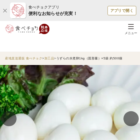
食べチョクアプリ
アプリで開く
便利なお知らせが充実！
メニュー
産地直送通販 食べチョク
加工品
うずらの水煮卵1kg（固形量）×5袋 約500個