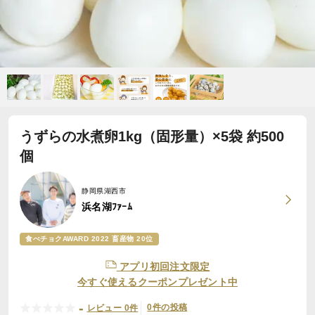
うずらの水煮卵1kg（固形量）×5袋 約500
個
静岡県湖西市
浜名湖ﾌｧｰﾑ
食べチョクAWARD 2022 畜産物 20位
アプリ初回注文限定
今すぐ使えるクーポンプレゼント中
-
0件の投稿
レビュー 0件