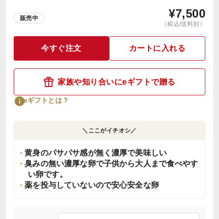
¥
7,500
販売中
（税込/送料別）
今すぐ注文
カートに入れる
家族や知り合いにeギフトで贈る
eギフトとは？
＼ここがイチオシ／
黄身のパサパサ感が無く濃厚で美味しい
臭みの無い濃厚な卵で子供から大人まで食べやす
い卵です。
薬を投与していないので安心安全な卵