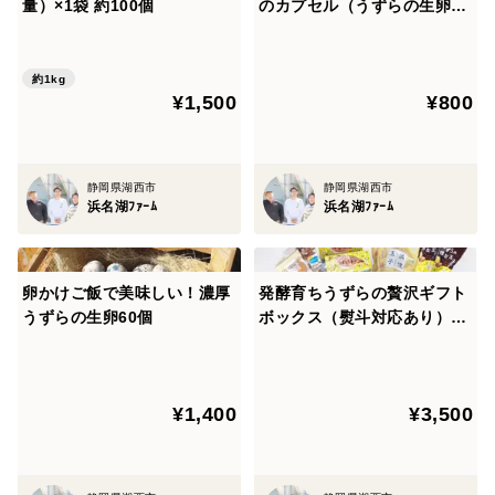
量）×1袋 約100個
のカプセル（うずらの生卵）
2パック（卵20個）
約1kg
¥1,500
¥800
静岡県湖西市
静岡県湖西市
浜名湖ﾌｧｰﾑ
浜名湖ﾌｧｰﾑ
卵かけご飯で美味しい！濃厚
発酵育ちうずらの贅沢ギフト
うずらの生卵60個
ボックス（熨斗対応あり）
〔うずら生卵・うずら燻製玉
子2種・うずら卵のお菓子〕
¥1,400
¥3,500