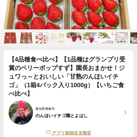
【4品種食べ比べ】【1品種はグランプリ受
賞のベリーポップすず】園長おまかせ！ジ
ュワっ～とおいしい「甘熟のんほいイチ
ゴ」（1箱4パック入り1000g）【いちご食
べ比べ】
愛知県豊橋市
のんほいイチゴ園とよはし
アプリ初回注文限定