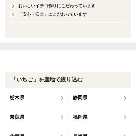
おいしいイチゴ作りにこだわっています
3
ぺ、ベリーポップすず、ベリーポップはるひ、みくの
「安心・安全」にこだわっています
4
か、おいCベリー、ほしうらら、スターナイト、のんほ
いベリー」の10品種のうち、その日におすすめの4品種
をセットでお届けします。
※配送日は当園の都合で申し訳ないですが、主に月曜日
で、木曜日に発送になります(祝日等により変更あり)。
「いちご」を産地で絞り込む
＜栽培のこだわり＞
なるべく化学農薬を使用せず、自然由来の食用でんぷん
栃木県
静岡県
（キャッサバやバレイショ）等のソフト農薬を使用して
います。また、植物本来の抵抗力を上げて、病気や虫が
奈良県
福岡県
つかないように栽培しています。また、おいしさを出す
ために無機肥料と有機的肥料のハイブリッド栽培を行
い、Sunbiotic農法により微生物の力を借りて、環境に