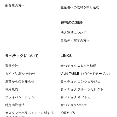
た容器を使います。
飲食店の方へ
生産者への取材を申し込む
イチゴ1粒1粒が薄いフィルムに包まれる容器なので、イ
チゴ同士がこすれて傷つくことがありません。
連携のご相談
法人連携について
自治体・省庁の方へ
食べチョクについて
LINKS
運営会社
食べチョクふるさと納税
ガイド/お問い合わせ
Vivid TABLE（ビビッドテーブル）
運営からのお知らせ
食べチョク コンシェルジュ
利用規約
食べチョク フルーツセレクト
プライバシーポリシー
食べチョク ギフトカード
特定商取引法
食べチョク&more
カスタマーハラスメントに対する
iOSアプリ