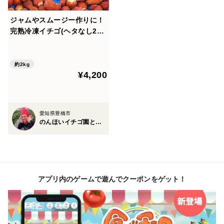
かおりの ＝酸味が少なく爽やかな甘さ
ジャムやスムージー作りに！
よつぼし ＝甘味と酸味のバランスがよくコクがある
完熟冷凍イチゴ(ヘタなし2k
(食べ終わった後もイチゴの風味が残る)
g)【品種MIX】
紅ほっぺ＝甘味と酸味のバランスがよく、ジューシーな
約2kg
味わい
¥4,200
ベリーポップすず ＝甘味と酸味のバランスがよく、
さっぱりした味わい
(イチゴグランプリ2026ザ・リッチな甘さ賞)
愛知県豊橋市
のんほいイチゴ園とよはし
ベリーポップはるひ ＝甘味が強くコクのあるイチゴ
みくのか ＝果肉はかためで甘味と酸味のバランスが良
いイチゴ
(イチゴグランプリ2025さわやかな甘み部門で銀賞🥈)
アプリ内のゲームで遊んでクーポンをゲット！
おいCベリー＝ビタミンＣが豊富で、甘みもしっかりあ
るイチゴ
ほしうらら＝酸味は少なめで特有の甘さとコクがあるイ
チゴ