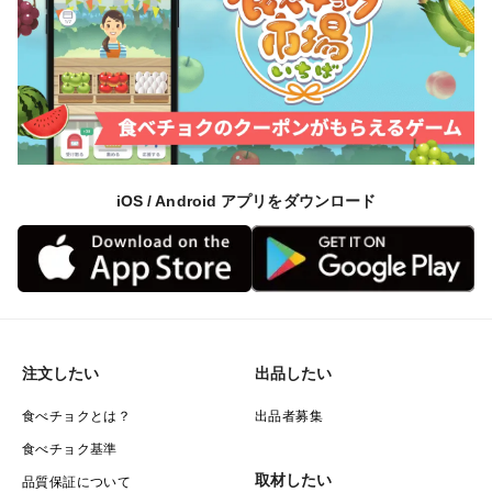
スターナイト＝シーズンを通して糖度が安定したイチゴ
のんほいベリー＝三好アグリテック㈱様提供の試験栽培
品種。果肉はやや柔らかめで甘味と酸味のバランスが良
いイチゴ
＜配送用パック＞
iOS / Android アプリをダウンロード
スーパーなどで売られているイチゴは、輸送のことや日
持ちすることを考えて７割程度の赤さのものが売られて
います。
しかし、当園では甘熟のおいしいイチゴを味わって欲し
いので、ヘタ近くまで赤いイチゴをお届けします。
注文したい
出品したい
＊品種によっては、収穫時期や配送を考慮して、少し早
食べチョクとは？
出品者募集
めの段階で採る場合もございます
食べチョク基準
取材したい
品質保証について
配送の際は、『ゆりか～ご』というイチゴの配送に適し