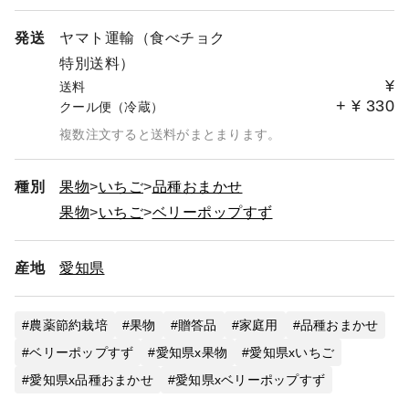
発送
ヤマト運輸（食べチョク
特別送料）
¥
送料
+
¥
330
クール便（冷蔵）
複数注文すると送料がまとまります。
種別
果物
いちご
品種おまかせ
果物
いちご
ベリーポップすず
産地
愛知県
農薬節約栽培
果物
贈答品
家庭用
品種おまかせ
ベリーポップすず
愛知県x果物
愛知県xいちご
愛知県x品種おまかせ
愛知県xベリーポップすず