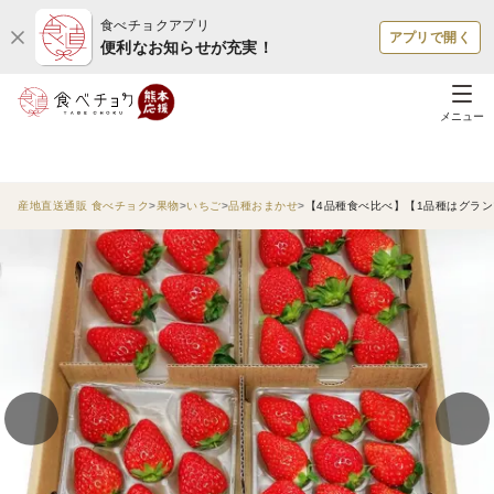
食べチョクアプリ
アプリで開く
便利なお知らせが充実！
メニュー
産地直送通販 食べチョク
果物
いちご
品種おまかせ
【4品種食べ比べ】【1品種はグラン