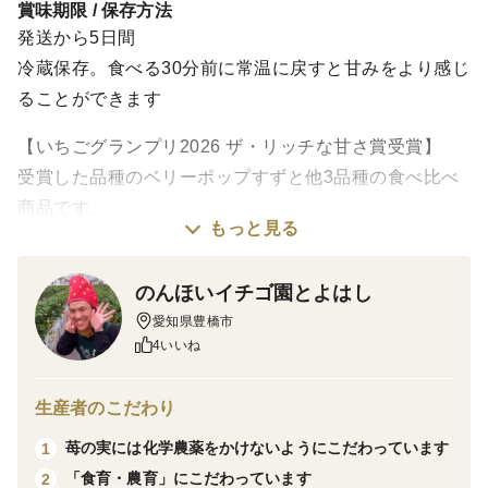
賞味期限 / 保存方法
発送から5日間
冷蔵保存。食べる30分前に常温に戻すと甘みをより感じ
ることができます
【いちごグランプリ2026 ザ・リッチな甘さ賞受賞】
受賞した品種のベリーポップすずと他3品種の食べ比べ
商品です。
もっと見る
ご注文の順に順次発送を行いますが、発送までお時間を
頂く可能性がありますので、ご了承の上、お申し込み頂
のんほいイチゴ園とよはし
けますと幸いです。
愛知県豊橋市
4いいね
当園でのイチゴ狩りの特徴の1つが、イチゴの食べ比べ
です。
生産者のこだわり
品種によってイチゴの味は全く異なります。
苺の実には化学農薬をかけないようにこだわっています
1
イチゴ狩り同様に、ご自宅でもイチゴの食べ比べができ
「食育・農育」にこだわっています
2
るように今シーズンは、「かおりの、よつぼし、紅ほっ