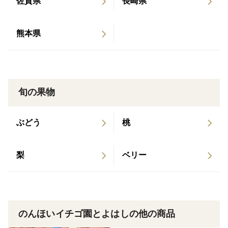
佐賀県
長崎県
負荷の少なく、食べた時に喜びを感じるイチゴを作って
います。
熊本県
＜産地の特徴＞
東三河は、冬でも太陽の恵みをたくさんもらえるので、
おいしい農産物ができる地域です。
旬の果物
＜品種など＞
ぶどう
桃
かおりの、よつぼし、紅ほっぺ、ベリーポップすず、ベ
リーポップはるひ、みくのか、おいCベリー、ほしうら
ら、スターナイト、のんほいベリーの10品種
梨
ベリー
この中から、ベリーポップすずと、その日におすすめの
品種を3品種厳選して4パックのセットで用意します。
玉の大きさは園長おまかせです。
のんほいイチゴ園とよはしの他の商品
＜味＞