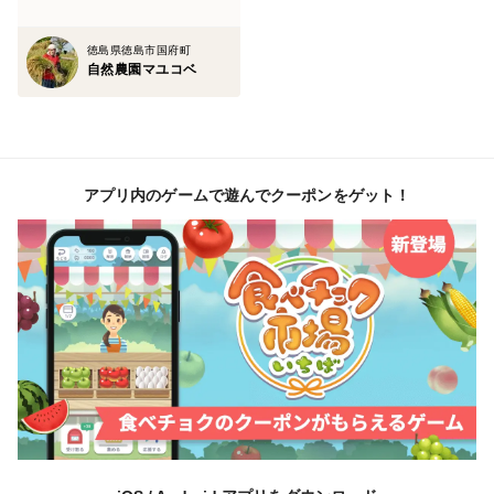
うに栽培をしています。
徳島県徳島市国府町
▶どんな方へ？使い方は？：
自然農園マユコベ
・地産地消として徳島県内や四国圏内の方はもちろん、
国産小麦を食べよう！という方にも食べていただきたい
小麦粉です。一般的な国産小麦の風味が足りないと感じ
ている方にもぜひ試していただきたいです。
アプリ内のゲームで遊んでクーポンをゲット！
しっかりと納得のできる小麦を育てることができまし
た。
・準強力粉を検索などで調べていただくと、「菓子パン
やフランスパン」とよく書かれていますが、それだけで
はありません！
様々なパンやピザにもばっちりです！
▶全粒粉？白い小麦粉？：
有機栽培や自然栽培で育てられた小麦粉は「全粒粉」で