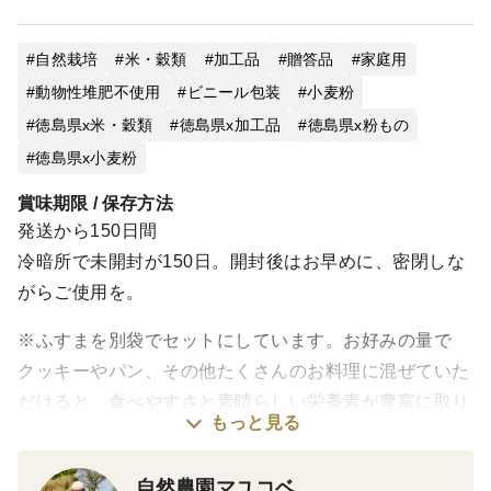
自然栽培
米・穀類
加工品
贈答品
家庭用
動物性堆肥不使用
ビニール包装
小麦粉
徳島県x米・穀類
徳島県x加工品
徳島県x粉もの
徳島県x小麦粉
賞味期限 / 保存方法
発送から150日間
冷暗所で未開封が150日。開封後はお早めに、密閉しな
がらご使用を。
※ふすまを別袋でセットにしています。お好みの量で
クッキーやパン、その他たくさんのお料理に混ぜていた
だけると、食べやすさと素晴らしい栄養素が豊富に取り
もっと見る
入れられます。
自然農園マユコベ