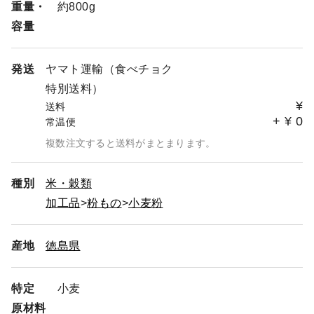
重量・
約800g
容量
発送
ヤマト運輸（食べチョク
特別送料）
¥
送料
+
¥
0
常温便
複数注文すると送料がまとまります。
種別
米・穀類
加工品
粉もの
小麦粉
産地
徳島県
特定
小麦
原材料