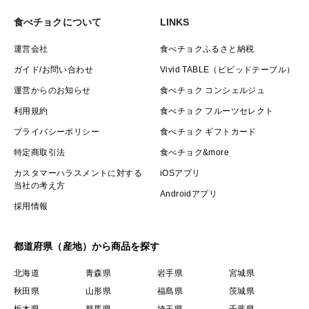
粉になります。ふるいをかけて、白い粉とふすまに分け
ます。ふすまは食物繊維たっぷりで、ミネラルやビタミ
食べチョクについて
LINKS
ン類も豊富です。なんと玄米と比べても食物繊維などは
運営会社
食べチョクふるさと納税
数倍豊富だと言われています。すごい！
ガイド/お問い合わせ
Vivid TABLE（ビビッドテーブル）
全粒粉が食べにくいと思ったときは、ふすまをスプーン
運営からのお知らせ
食べチョク コンシェルジュ
数杯いれたりすると、風味が豊かになり、お料理がさら
利用規約
食べチョク フルーツセレクト
に楽しくなります。スコーンやクッキーには抜群です！
プライバシーポリシー
食べチョク ギフトカード
特定商取引法
食べチョク&more
▶保管方法：
カスタマーハラスメントに対する
iOSアプリ
暗くて涼しい場所が一番です。
当社の考え方
Androidアプリ
採用情報
都道府県（産地）から商品を探す
北海道
青森県
岩手県
宮城県
秋田県
山形県
福島県
茨城県