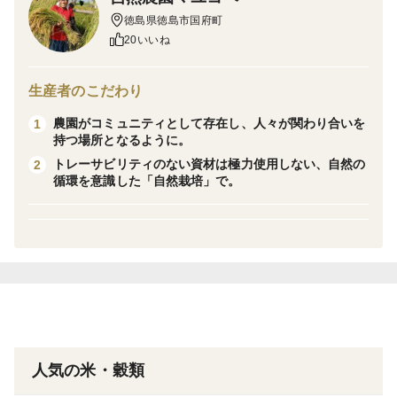
▶概要：
徳島県徳島市国府町
徳島県にて、栽培期間中、期間後に農薬や肥料を一切使
20いいね
用せずに育てました。適度な弾力がおいしさのポイント
になる、パンやお菓子に最適です。
生産者のこだわり
フランスパンや菓子パンなどに最適な準強力粉という分
農園がコミュニティとして存在し、人々が関わり合いを
1
類になります。外国のフランスパンには、フランスパン
持つ場所となるように。
専用の準強力粉もあります。
トレーサビリティのない資材は極力使用しない、自然の
2
循環を意識した「自然栽培」で。
▶ニシノカオリとは？：
20年ほど前に、国産小麦を使おう！ということで品種改
良がされた強力粉小麦です。
従来の地粉小麦よりもパン作りに適した品種として、た
くさんの畑で栽培されました。最近の新しい品種は、外
国産小麦しかもっていなかったグルテン強化の遺伝子を
取り入れることが多いため、さらに製パン特性（食パン
人気の米・穀類
にも最適）が高いですが、ニシノカオリはその遺伝子を