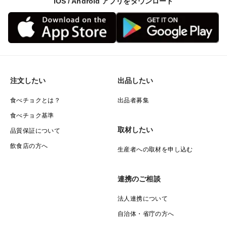
iOS / Android アプリをダウンロード
販売されていることが多いです。
素晴らしい栄養がたっぷりですが、全粒粉が好みではな
い方も多いはず。
自然農園マユコべでは、使いやすく白い細かめに製粉し
た小麦粉にしました。
しかも！！
注文したい
出品したい
この小麦から採れた、栄養たっぷりのふすま（小麦の外
皮）も別袋でお付けします！
食べチョクとは？
出品者募集
小麦粉1袋とふすま1袋をすべて混ぜるとちょうど全粒粉
食べチョク基準
となります。
取材したい
品質保証について
お料理の際に、自分の好みでふすまの量を調整すると、
飲食店の方へ
生産者への取材を申し込む
食べやすさと素晴らしい栄養価や食物繊維を体に取り入
れることが出来ます。
連携のご相談
法人連携について
※▶ふすまについて
「ふすま」とは、小麦の外皮のことで、製粉時に一緒に
自治体・省庁の方へ