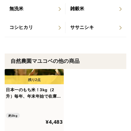
持っていない種類です。
無洗米
雑穀米
ですので、菓子パンやフランスパンに向いています。
ニシノカオリは西日本で栽培しやすい特徴があるため、
国産の小麦を北海道だけに頼らず様々な地域で育てるこ
コシヒカリ
ササニシキ
とができます。
最近の新しい品種は風味があまりなく、淡白なものが好
まれます。特徴的な品種、肥料農薬なしの自然栽培とい
う栽培方法によって素晴らしい香りやうまみのある小麦
自然農園マユコベの他の商品
に仕上がりました。
▶栽培方法は？：
日本一のもち米！3kg（2
栽培期間中、期間後に農薬や肥料、除草剤を一切使用せ
升）毎年、年末年始で在庫9
ずに育てた、徳島県産の小麦粉です。いわゆる自然栽培
割減！お餅をするなら、自然
とも言われます。
栽培の「滋賀羽二重糯-はぶた
機械化には向かないと言われるこの小麦ですが、肥料を
えもち-」★玄米・白米・５分
約3kg
¥4,483
づき米選べます★
使用しないことで体を強くし、しっかりと収穫できるよ