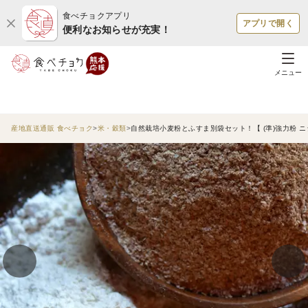
食べチョクアプリ
アプリで開く
便利なお知らせが充実！
メニュー
産地直送通販 食べチョク
米・穀類
自然栽培小麦粉とふすま別袋セット！【 (準)強力粉 