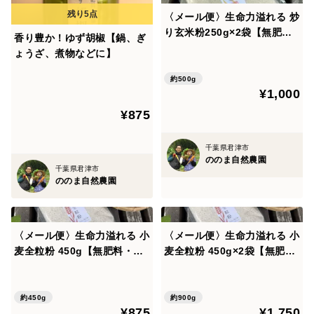
〈メール便〉生命力溢れる 炒
り玄米粉250g×2袋【無肥
香り豊か！ゆず胡椒【鍋、ぎ
料・栽培期間中農薬不使用 自
ょうざ、煮物などに】
然栽培 天日干し】
約500g
¥1,000
¥875
千葉県君津市
ののま自然農園
千葉県君津市
ののま自然農園
〈メール便〉生命力溢れる 小
〈メール便〉生命力溢れる 小
麦全粒粉 450g【無肥料・栽
麦全粒粉 450g×2袋【無肥
培期間中農薬不使用 自然栽培
料・栽培期間中農薬不使用 自
天日干し】
然栽培 天日干し】
約450g
約900g
¥875
¥1,750