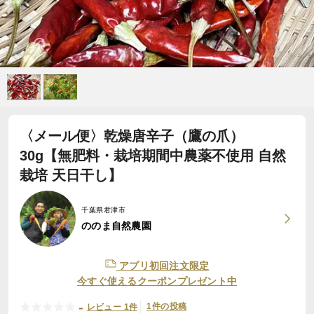
〈メール便〉乾燥唐辛子（鷹の爪）
30g【無肥料・栽培期間中農薬不使用 自然
栽培 天日干し】
千葉県君津市
ののま自然農園
アプリ初回注文限定
今すぐ使えるクーポンプレゼント中
-
1件の投稿
レビュー 1件