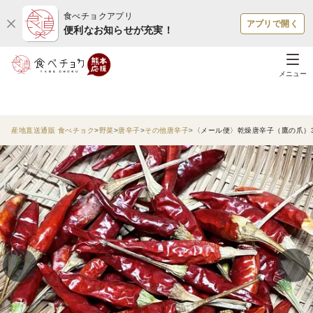
食べチョクアプリ
アプリで開く
便利なお知らせが充実！
メニュー
産地直送通販 食べチョク
野菜
唐辛子
その他唐辛子
〈メール便〉乾燥唐辛子（鷹の爪）3