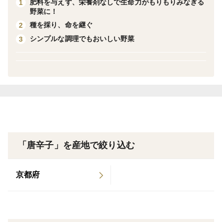
肥料を与えず、栄養剤なしで生命力がもりもりみなぎる
1
いとご好評いただきました。
野菜に！
様々な料理のスパイスとしてお使いください。
種を採り、命を継ぐ
2
シンプルな調理でもおいしい野菜
3
1枚目の写真は20gになります。
この商品は30gですので、写真の1.5倍くらいとお考えく
ださい。
■栽培地域：千葉県君津市
■栽培方法：無肥料・栽培期間中農薬不使用
【備考】
「唐辛子」を産地で絞り込む
一部、色が白っぽく落ちてしまったものも含まれます。
（1枚目写真の通りです）
京都府
★メール便で発送する都合上、唐辛子が動かないように
「一見真空パックのように密封した包装」でお送りいた
しますが、真空パックではありません。