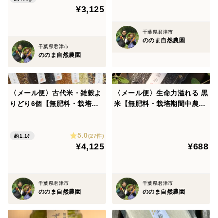
¥3,125
千葉県君津市
ののま自然農園
千葉県君津市
ののま自然農園
〈メール便〉古代米・雑穀よ
〈メール便〉生命力溢れる 黒
りどり6個【無肥料・栽培期
米【無肥料・栽培期間中農薬
間中農薬不使用 自然栽培 天
不使用 自然栽培 天日干し】
日干し】
5.0
(27件)
約1.1ℓ
¥4,125
¥688
千葉県君津市
千葉県君津市
ののま自然農園
ののま自然農園