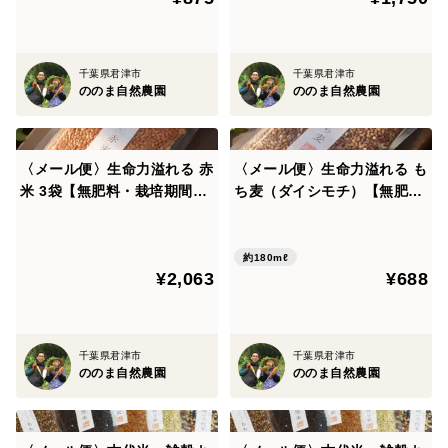
千葉県君津市
千葉県君津市
ののま自然農園
ののま自然農園
〈メール便〉生命力溢れる 赤
〈メール便〉生命力溢れる も
米 3袋【無肥料・栽培期間中
ち麦（ダイシモチ）【無肥
農薬不使用 自然栽培 天日干
料・栽培期間中農薬不使用 自
し】
然栽培 天日干し】
約180mℓ
¥2,063
¥688
千葉県君津市
千葉県君津市
ののま自然農園
ののま自然農園