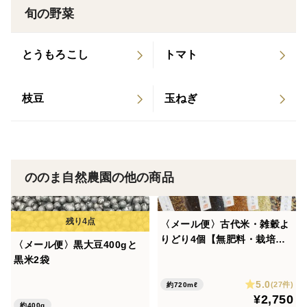
到着しましたら袋を開封し、乾燥剤と共に瓶などに入れ
旬の野菜
て保存してください。
届いた状態のまま長期保存しますと、包装内の空気中の
とうもろこし
トマト
水分によりカビが発生するなどの可能性があります。
枝豆
玉ねぎ
【配送についての注意】
この商品は「クリックポスト」での発送です。手紙やハ
ガキなどの郵便物と同様に、郵便受けに投函されます。
日時指定はできません。
ののま自然農園の他の商品
発送日は火曜・金曜です。
〈メール便〉古代米・雑穀よ
りどり4個【無肥料・栽培期
〈メール便〉黒大豆400gと
間中農薬不使用 自然栽培 天
黒米2袋
日干し】
5.0
(27件)
約720mℓ
¥2,750
約400g