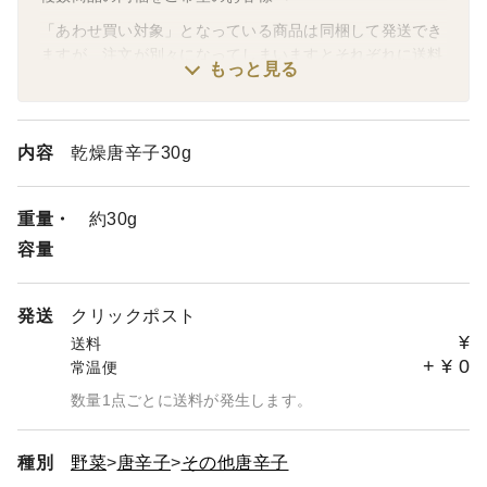
「あわせ買い対象」となっている商品は同梱して発送でき
ますが、注文が別々になってしまいますとそれぞれに送料
もっと見る
がかかってしまいます。同梱希望の場合は1回の注文にま
とめるようにお願いします。
「あわせ買い対象」以外の商品の同梱は、《ご注文の前
に》お問い合わせください。
内容
乾燥唐辛子30g
古代米・雑穀よりどり商品をご検討中のお客様へ
重量・
約30g
「もち麦」再販いたしました。
容量
発送
クリックポスト
¥
送料
+
¥
0
常温便
数量1点ごとに送料が発生します。
種別
野菜
唐辛子
その他唐辛子