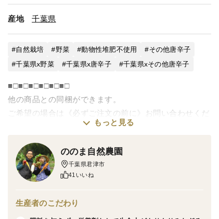
産地
千葉県
自然栽培
野菜
動物性堆肥不使用
その他唐辛子
千葉県x野菜
千葉県x唐辛子
千葉県xその他唐辛子
■□■□■□■□■□■□
他の商品との同梱ができます。
ご希望の場合は《必ずご注文の前に》お問い合わせくだ
もっと見る
さい。
■□■□■□■□■□■□
ののま自然農園
千葉県君津市
無肥料・栽培期間中農薬不使用で栽培した唐辛子を天日
41いいね
乾燥させたものです。
品種は「鷹の爪」です。
生産者のこだわり
唐辛子好きの方や、イタリアンのシェフからも、美味し