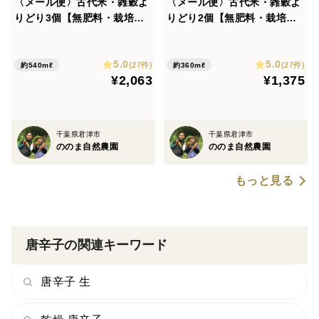
〈メール便〉古代米・雑穀よ
〈メール便〉古代米・雑穀よ
りどり3個【無肥料・栽培期
りどり2個【無肥料・栽培期
間中農薬不使用 自然栽培 天
間中農薬不使用 自然栽培 天
日干し】
日干し】
5.0
5.0
(27件)
(27件)
約540mℓ
約360mℓ
¥2,063
¥1,375
千葉県君津市
千葉県君津市
ののま自然農園
ののま自然農園
もっと見る
唐辛子の関連キーワード
唐辛子 生