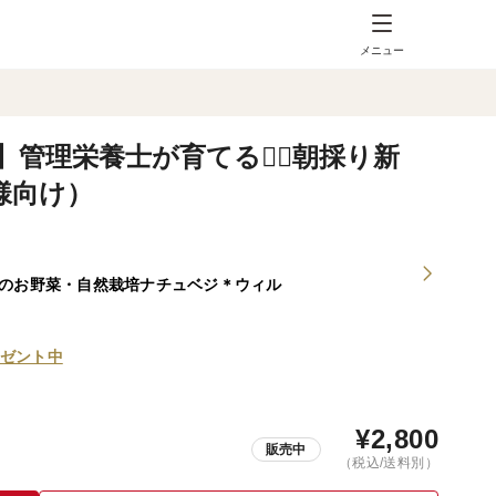
メニュー
管理栄養士が育てる🧑‍⚕️朝採り新
様向け）
種のお野菜・自然栽培ナチュベジ＊ウィル
ゼント中
¥
2,800
販売中
（税込/送料別）