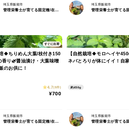
⚠️生育状況・出荷時期によって内容が変わ
埼玉県飯能市
埼玉県飯能市
管理栄養士が育てる固定種/在来種のお野菜・自然栽培ナチュベジ＊ウィル
収穫中のお野菜の詳細につきましては、投
https://www.tabechoku.com/producers/2722
https://www.instagram.com/natuvege_will/
すぐに出荷
【商品概要】
培🍀ちりめん大葉/枝付き150
【自然栽培🍀モロヘイヤ45
＊初めてのお野菜でも簡単・チャレンジしや
の香り🌿醤油漬け・大葉味噌
ネバとろりが体にイイ！自
飯のお供に！
内容は出荷日の朝に採れたお野菜（お任せ
全て自然栽培（無施肥・無潅水・除草剤不
３〜５人のご家族様が数回で使い切る量を
4.7
(8件)
約450g
¥700
＊画像はイメージです
＊同じお野菜が複数入る場合があります
埼玉県飯能市
埼玉県飯能市
＊自然栽培・固定種野菜は形・生育・味が
管理栄養士が育てる固定種/在来種のお野菜・自然栽培ナチュベジ＊ウィル
購入はご遠慮ください