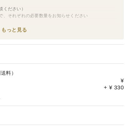
談ください）
で、それぞれの必要数量をお知らせください
発送を停止します
もっと見る
す
１月３日お届け）
届けになります
させていただきます
別送料）
¥
+
¥
330
。