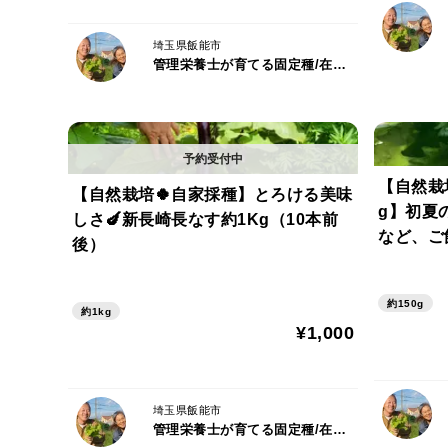
埼玉県飯能市
管理栄養士が育てる固定種/在来種のお野菜・自然栽培ナチュベジ＊ウィル
【自然栽
【自然栽培🍀自家採種】とろける美味
g】初夏
しさ🍆新長崎長なす約1Kg（10本前
など、ご
後）
約150g
約1kg
¥1,000
埼玉県飯能市
管理栄養士が育てる固定種/在来種のお野菜・自然栽培ナチュベジ＊ウィル