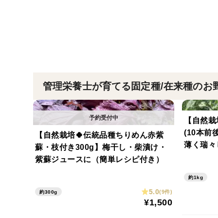
管理栄養士が育てる固定種/在来種のお
【自然栽培
(10本前
【自然栽培🍀伝統品種ちりめん赤紫
薄く瑞々し
蘇・枝付き300g】梅干し・柴漬け・
物、何で
紫蘇ジュースに（簡単レシピ付き）
約1kg
5.0
(9件)
約300g
¥1,500