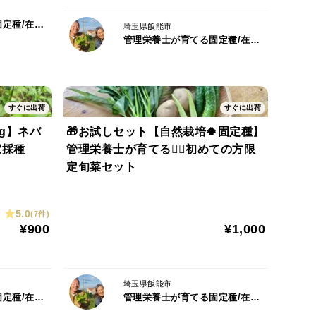
ります
管理栄養士が育てる固定種/在来種のお野菜・自然栽培ナチュベジ＊ウィル
埼玉県飯能市
管理栄養士が育てる固定種/在来種のお野菜・自然栽培ナチュベジ＊ウィル
稿欄またはインスタグラムで発信しています
7/articles
すぐに出荷
すぐに出荷
0g】ネバ
🎁お試しセット【自然栽培🍀固定種】
すい
家採種
管理栄養士が育てる🧑‍⚕️初めての方限
定旬菜セット
）になります
使用・一部不耕起栽培）で育てました
目安にセットします
5.0
(7件)
¥900
¥1,000
埼玉県飯能市
揃わないという性質がありますので、神経質な方のご
管理栄養士が育てる固定種/在来種のお野菜・自然栽培ナチュベジ＊ウィル
管理栄養士が育てる固定種/在来種のお野菜・自然栽培ナチュベジ＊ウィル