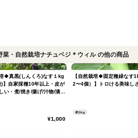
使いやすいお野菜を中心に詰め合わせます
旬のお野菜は、味も栄養価も抜群！
野菜・自然栽培ナチュベジ＊ウィル の他の商品
【内容の一例：７月末〜】
🥒果菜
とげ太郎きゅうり・真黒なす・緑なす・新
🍀真黒(しんくろ)なす１kg
【自然栽培🍀固定種緑なす1
ゴーヤ・黄金マクワウリ・三尺ささげ（赤
後)】自家採種10年以上・皮が
2〜4個）】トロける美味しさ
🥬葉菜
い・煮/焼き/揚げ/汁物/漬
も美味しい！
モロヘイヤ・空芯菜・ツルムラサキ・おか
🥔芋類
約1kg
じゃがいも（グランドペチカ）
¥1,000
🥕根菜
ー