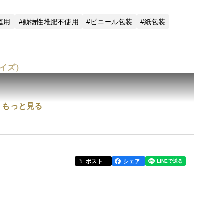
庭用
動物性堆肥不使用
ビニール包装
紙包装
イズ）
もっと見る
ポスト
シェア