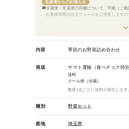
生産者からのお知らせ
🚚冷蔵便・常温便の同梱について：可能（ご相
お客様専用の注文フォームをご用意しますの
🚚 『すぐに出荷』について：都合により当日
お昼の１２時までのご注文で翌日発送しま
（例：１月１日午前受注→１月２日発送→
⚠️ただし、関西以西・北海道の方は翌々日お
内容
季節のお野菜詰め合わせ
１日に発送できる数には上限があります
出荷可能の場合、その限りではありません
上限に達した場合は次の発送可能日に対応
発送
ヤマト運輸（食べチョク特
送料
クール便（冷蔵）
数量1点ごとに送料が発生します
種別
野菜セット
産地
埼玉県