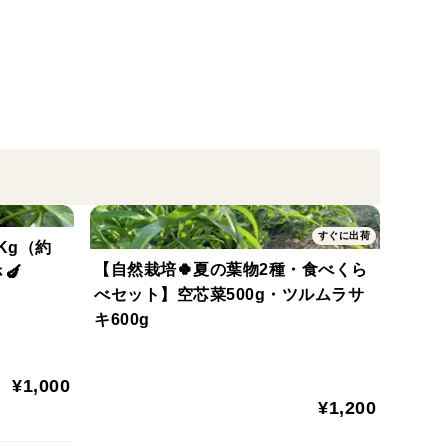
長崎長茄子・ミニトマト（3品種）・白ゴーヤ・あばし
すぐに出荷
Kg（約
・緑）・埼玉早生ピーマン・赤オクラ・丸オクラ
【自然栽培🍀夏の葉物2種・食べくら
🍆
べセット】空芯菜500g・ツルムラサ
キ600g
わかめ・ちりめん青紫蘇
¥1,000
¥1,200