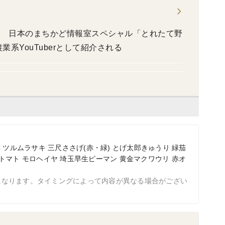
う日本 日本のまちかど情報室スペシャル「とれたて野
系YouTuberとして紹介される
 ツルムラサキ 三尺ささげ(赤・緑) とげ太郎きゅうり 緑茄
トマト モロヘイヤ 埼玉早生ピーマン 黄金マクワウリ 赤オ
になります。タイミングによって内容が異なる場合がござい