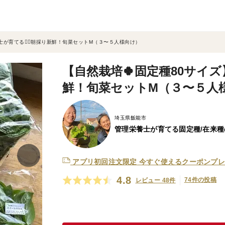
士が育てる🧑‍⚕️朝採り新鮮！旬菜セットM（３〜５人様向け）
【自然栽培🍀固定種80サイズ】
鮮！旬菜セットM（３〜５人
埼玉県飯能市
管理栄養士が育てる固定種/在来
アプリ初回注文限定
今すぐ使えるクーポンプレ
4.8
74件の投稿
レビュー 48件