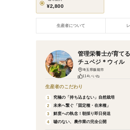
¥2,800
生産者について
管理栄養士が育てる
チュベジ＊ウィル
埼玉県飯能市
114いいね
生産者のこだわり
究極の「持ち込まない」自然栽培
1
未来へ繋ぐ「固定種・在来種」
2
鮮度への執念！朝採り即日発送
3
嘘のない、農作業の完全公開
4