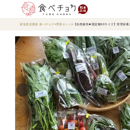
産地直送通販 食べチョク
野菜セット
【自然栽培🍀固定種80サイズ】管理栄養