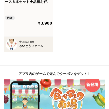
ース６本セット★品種お任せ
★「蜜絞り葉取らずサンふ
じ・蜜絞り青りんごブレン
ド・旬のりんごをギュッと絞
約6ℓ
¥3,900
ったオリジナルブレンド・甘
酸っぱい紅玉ブレンド」
青森県弘前市
さいとうファーム
アプリ内のゲームで遊んでクーポンをゲット！