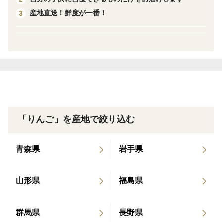
産地直送！鮮度が一番！
3
☆りんごはどうやって保存する？
りんごは、低温で湿度の高い場所で保存すると長く日持
ちする果物です。
ご家庭でりんごを上手に保存するには、りんごの表面
を霧吹きなどで濡らし、そのままビニール袋にいれて密
封して、冷蔵庫の野菜室で保存すると、長く日持ちしま
す。霧吹きでりんごの表面を濡らしておくと、冷蔵庫の
中に保存しても水分が失われるのを防ぎ、みずみずしい
「りんご」を産地で絞り込む
状態を比較的長く保つことができます。
青森県
岩手県
山形県
福島県
群馬県
長野県