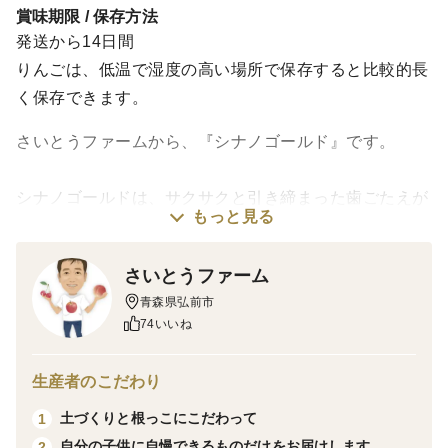
賞味期限 / 保存方法
発送から14日間
りんごは、低温で湿度の高い場所で保存すると比較的長
く保存できます。
さいとうファームから、『シナノゴールド』です。
シナノゴールドは、サクサクと引き締まった歯ごたえが
もっと見る
楽しめる、長野生まれの黄色りんごです。甘味の中に
しっかりとした酸味を感じることができ、柑橘類のよう
さいとうファーム
なさわやかな風味が楽しめます。
青森県弘前市
74いいね
☆りんごを美味しく食べるには？
りんごは冷やすと糖度が増して感じられる果物です。冷
生産者のこだわり
蔵庫で冷やしてからお召し上がりになるとおいしくいた
土づくりと根っこにこだわって
1
だけます。
自分の子供に自慢できるものだけをお届けします
2