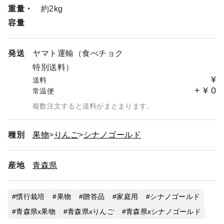
重量・
約2kg
容量
発送
ヤマト運輸（食べチョク
特別送料）
¥
送料
+
¥
0
常温便
複数注文すると送料がまとまります。
種別
果物
りんご
シナノゴールド
産地
青森県
慣行栽培
果物
贈答品
家庭用
シナノゴールド
青森県x果物
青森県xりんご
青森県xシナノゴールド