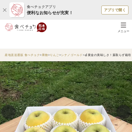
食べチョクアプリ
アプリで開く
便利なお知らせが充実！
メニュー
産地直送通販 食べチョク
果物
りんご
シナノゴールド
🍏黄金の美味しさ！葉取らず栽