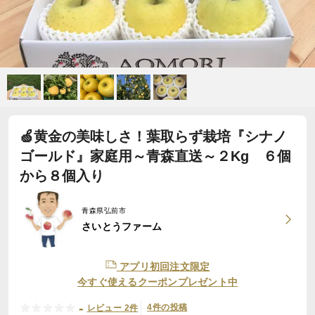
🍏黄金の美味しさ！葉取らず栽培『シナノ
ゴールド』家庭用～青森直送～２Kg ６個
から８個入り
青森県弘前市
さいとうファーム
アプリ初回注文限定
今すぐ使えるクーポンプレゼント中
-
4件の投稿
レビュー 2件