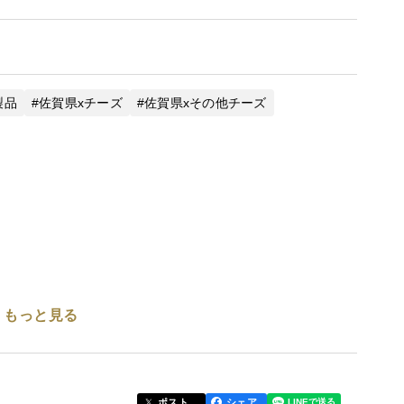
製品
佐賀県xチーズ
佐賀県xその他チーズ
もっと見る
＆熟成タイプのチーズをお楽しみいただけるセットで
振100g×1個・モンタージオ脊振100g×1個の計5個
30日、モンタージオ脊振と薫る脊振が90日です。
ポスト
シェア