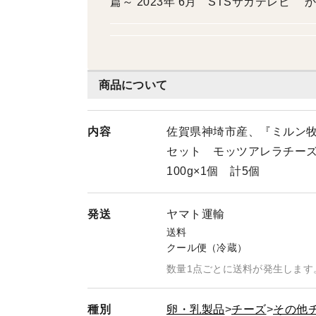
篇～ 2023年 6月 STSサガテレビ かちかちPress なるほど！工場Walker 2022年12
月 TVQ九州放送 ごちそうマエストロ 2022年 4月 MdN出
向井智香 著 「ヨーグルトの本」
商品について
内容
佐賀県神埼市産、『ミルン
セット モッツアレラチーズ1
100g×1個 計5個
発送
ヤマト運輸
送料
クール便（冷蔵）
数量1点ごとに送料が発生します
種別
卵・乳製品
チーズ
その他