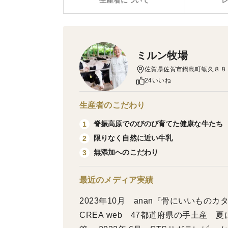
生産者について
ミルン牧場
佐賀県佐賀市鍋島町蛎久８８
24いいね
生産者のこだわり
脊振高原でのびのび育てた健康な牛たち
1
限りなく自然に近い牛乳
2
無添加へのこだわり
3
最近のメディア実績
2023年10月 anan『骨にいいものカタ
CREA web 47都道府県の手土産