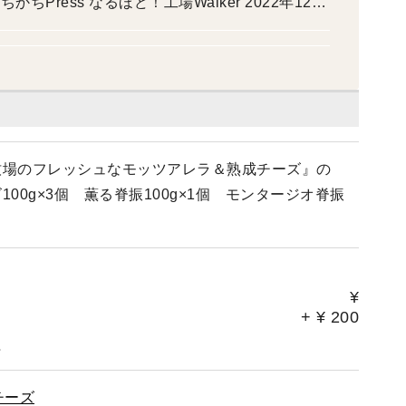
版 ヨーグルト研究家
牧場のフレッシュなモッツアレラ＆熟成チーズ』の
00g×3個 薫る脊振100g×1個 モンタージオ脊振
¥
+
¥
200
。
チーズ