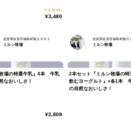
「澄んだ空気」と「美味しい⽔」でのびの
4.9
(8件)
く、クリアな味わいです。搾りたての自慢
¥3,480
佐賀県佐賀市鍋島町蛎久８８３
佐賀県佐賀市鍋島町蛎久
ミルン牧場
ミルン牧場
牧場の特選牛乳』4本 牛乳
2本セット『ミルン牧場の特
然なおいしさ！
飲むヨーグルト』×各1本 
の自然なおいしさ！
¥2,808