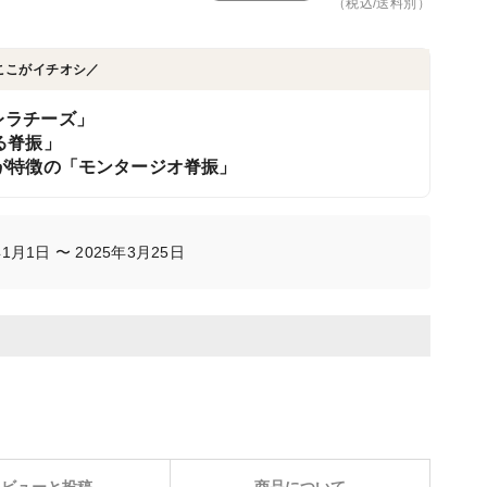
（税込/送料別）
ここがイチオシ／
レラチーズ」
る脊振」
が特徴の「モンタージオ脊振」
月1日 〜 2025年3月25日