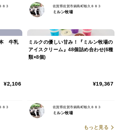
８８３
佐賀県佐賀市鍋島町蛎久８８３
ミルン牧場
本 牛乳
ミルクの優しい甘み！『ミルン牧場の
アイスクリーム』48個詰め合わせ(6種
類×8個)
¥2,106
¥19,367
８８３
佐賀県佐賀市鍋島町蛎久８８３
ミルン牧場
もっと見る