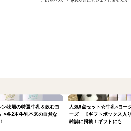
この商品のことをお友達にもシェアしませんか
味
牛乳本来の自然な美味しさを消費者の皆様
『ノンホモゲナイズド』の製法に徹底的に
楽しみください。生クリームがほんのり表
計な加工をしていない、美味しい牛乳の証
安心・安全
⽜の飼育から商品の製造まで⼀貫して⼿がけ
乳本来の優しい⽢みを安⼼してお召し上が
『限りなく自然に近い牛乳』へのこだわり
⽜舎は⽜を繋がない開放⽜舎を採⽤してい
量を⽜が⾃分で判断します。こうすること
を保っています。
ルン牧場の特選牛乳＆飲むヨ
人気6点セット☆牛乳×ヨー
』×各2本牛乳本来の自然な
ーズ 【ギフトボックス入り
！
産地の特徴
雑誌に掲載！ギフトにも
標⾼600mの高地にある脊振⾼原は涼しい