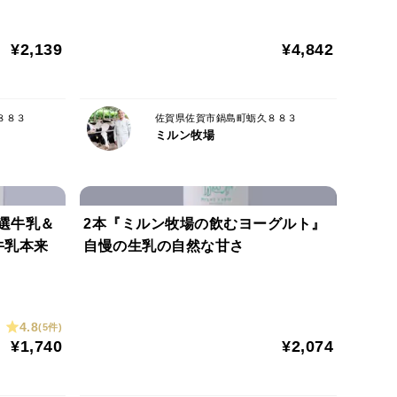
ギフトにも！
びと育った健康な⽜から搾る⽜乳は、のどごしがよ
の牛乳をお楽しみください。
¥2,139
¥4,842
８８３
佐賀県佐賀市鍋島町蛎久８８３
ミルン牧場
選牛乳＆
2本『ミルン牧場の飲むヨーグルト』
牛乳本来
自慢の生乳の自然な甘さ
4.8
(5件)
¥1,740
¥2,074