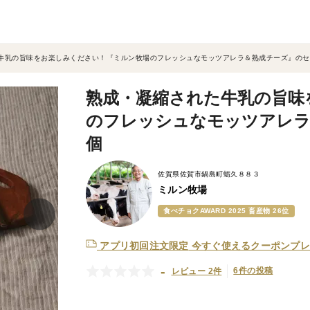
牛乳の旨味をお楽しみください！『ミルン牧場のフレッシュなモッツアレラ＆熟成チーズ』のセット
熟成・凝縮された牛乳の旨味
のフレッシュなモッツアレラ＆
個
佐賀県佐賀市鍋島町蛎久８８３
ミルン牧場
食べチョクAWARD 2025 畜産物 26位
アプリ初回注文限定
今すぐ使えるクーポンプレ
-
6件の投稿
レビュー 2件