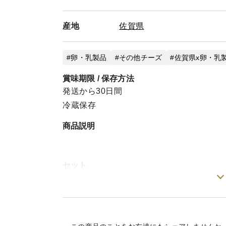
産地
佐賀県
卵・乳製品
その他チーズ
佐賀県x卵・乳
賞味期限 / 保存方法
発送から30日間
冷蔵保存
商品説明
セット
ミルン牧場の牛乳から生まれたフレッシュ
す。モッツアレラチーズ100g×3個・薫る脊
賞味期限はモッツアレラチーズが製造日から