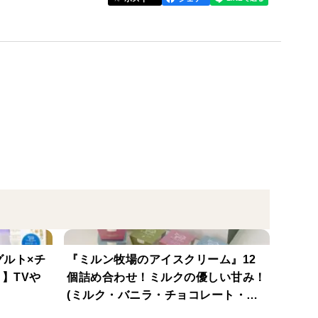
にお届けするため、弊社では『低温長時間殺菌』と
こだわっています。ほんのり甘い牛乳本来の甘さをお
面に浮いてできる『クリームライン』は搾りたてで余
です。
た"⽣産者の顔が⾒える商品"です。だからこそ、⽜
りいただけます。
ます。⽜たちは⾃由に⽜舎の中を⾏動し、餌の時間と
で、栄養の過不⾜がなく、⾃然に近い理想の健康状態
グルト×チ
『ミルン牧場のアイスクリーム』12
】TVや
個詰め合わせ！ミルクの優しい甘み！
(ミルク・バニラ・チョコレート・ス
ところを好む⽜たちには絶好の飼育環境です。⾼原の
トロベリー・ラムレーズン・抹茶×２)