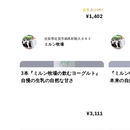
5.0
(16件)
¥1,402
佐賀県佐賀市鍋島町蛎久８８３
ミルン牧場
3本『ミルン牧場の飲むヨーグルト』
『ミルン
自慢の生乳の自然な甘さ
本来の自
¥3,111