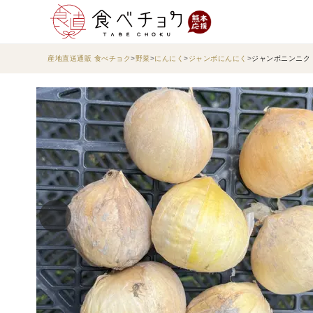
産地直送通販 食べチョク
野菜
にんにく
ジャンボにんにく
ジャンボニンニク