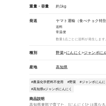
重量・
容量
約1kg
発送
ヤマト運輸（食べチョク特
送料
常温便
数量1点ごとに送料が発生します
種別
野菜
にんにく
ジャンボに
産地
高知県
農薬化学肥料不使用
野菜
ジャンボにんに
高知県xジャンボにんにく
商品説明
高知県東部で育てた、[にんにく]とは異な