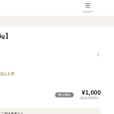
メニュー
㎏】
ゼント中
¥
1,000
売り切れ
（税込/送料別）
ここがイチオシ／