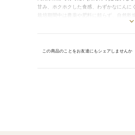
甘み、ホクホクした食感、わずかなにん
栽培期間中は農薬や肥料に頼らず、自然乾
地力アップのために光合成細菌を使用して
調理で焦がしてしまうと苦みが出るので注
6月に収穫開始、ホイル焼きや揚げ物、炒
この商品のことをお友達にもシェアしませんか
気です。
1個の大きさは鶏卵の大きさからその半分
解の上購入お願いします。
傷み防止のため多少の土付きでお送りする
小さい傷や土付き、大きさの不揃い、良心
おり、商店に出る商品とは見た目が劣りま
今年は一粒の大きさは大きく育ちました。
７月はフレッシュな味わい、８月後半には