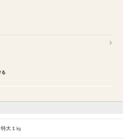
ける
 特大１㎏