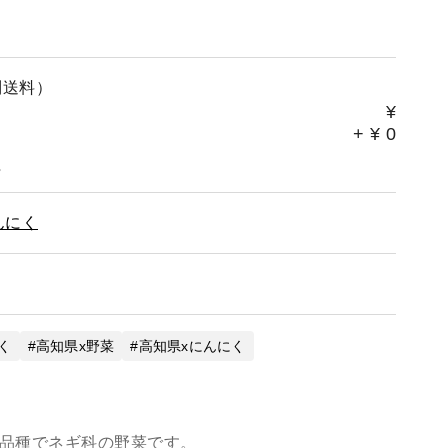
別送料）
¥
+
¥
0
。
んにく
く
高知県x野菜
高知県xにんにく
る品種でネギ科の野菜です。