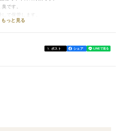
にく臭です。
燥して保管します。
もっと見る
います。
意してください。
め物でお楽しみください。アヒージョやホイル焼きが人
ポスト
シェア
くらいのものの範囲で、厳格な選別は難しいので、ご理
商品です。
的に対応しますが、小さな農家のため、写真にあると
す。
ホクホク食感、９月以降は黒にんにく加工に適した状