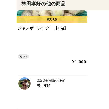
林田孝好の他の商品
ジャンボニンニク 【1㎏】
約1kg
¥1,000
高知県安芸郡奈半利町
林田孝好