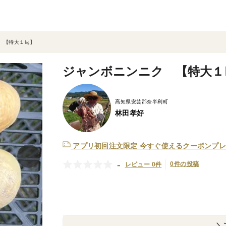
 【特大１㎏】
ジャンボニンニク 【特大１
高知県安芸郡奈半利町
林田孝好
アプリ初回注文限定
今すぐ使えるクーポンプレ
-
0件の投稿
レビュー 0件
＼