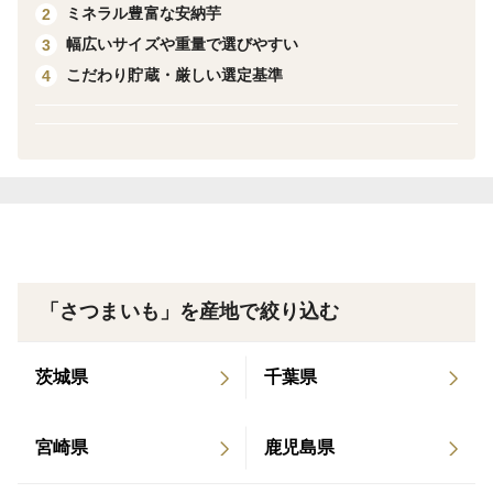
ミネラル豊富な安納芋
2
幅広いサイズや重量で選びやすい
3
本商品は、Sサイズ（約80〜140g）とMサイズ（約
こだわり貯蔵・厳しい選定基準
4
140〜270g）を混合してお届けいたします。どちらのサ
イズもそれぞれの魅力があり、食べ方によって使い分け
が楽しめます。
どうぞ、この機会にご賞味ください。
●商品の特徴（Sサイズ）
「さつまいも」を産地で絞り込む
品種： 安納紅（安納芋）
茨城県
千葉県
規格： Sサイズ（80g〜140g）
内容： 1kgあたり約8〜12個入り
宮崎県
鹿児島県
特徴： 甘みがギュッと凝縮。初めての焼き芋にも使い
やすい“やや小さめサイズ”