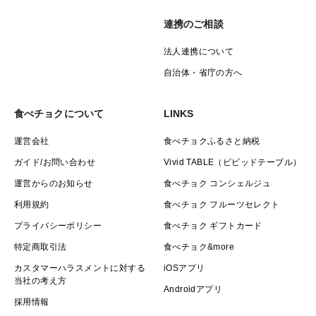
〔常温保存〕
連携のご相談
新聞紙で1本ずつ包み、冷暗所（13〜15℃）に保管して
ください。
法人連携について
届いた箱のまま保存する場合は、箱に小さな穴をあけ、
自治体・省庁の方へ
フタを軽く開けておくと湿気がこもりにくくおすすめで
す。
食べチョクについて
LINKS
運営会社
食べチョクふるさと納税
〔冷凍保存〕
ガイド/お問い合わせ
Vivid TABLE（ビビッドテーブル）
加熱後（蒸す・茹でる・焼くなど）に冷凍保存が可能で
運営からのお知らせ
食べチョク コンシェルジュ
す。
利用規約
食べチョク フルーツセレクト
焼き芋はラップで包み、冷凍庫で保存してください。
プライバシーポリシー
食べチョク ギフトカード
特定商取引法
食べチョク&more
冷蔵庫での保存は避けてください（低温障害を起こしや
すくなります）。 また、水洗いは調理の直前に行うの
カスタマーハラスメントに対する
iOSアプリ
当社の考え方
が◎。
Androidアプリ
採用情報