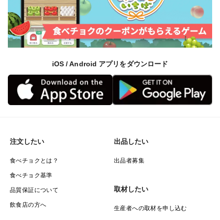
内容： 1kgあたり約4〜7個入り
特徴： 使いやすさNo.1！焼き芋にも料理にも万能な“定
番サイズ”
日常使いにちょうど良い、扱いやすい中サイズです。
iOS / Android アプリをダウンロード
焼き芋・煮物・揚げ物・スイーツなど、幅広いお料理に
使える万能タイプ。
ご家庭用にも贈答用にも人気で、迷ったらまずこのサイ
ズがおすすめです。
注文したい
出品したい
※箱の重さを除いた「安納芋の実重量」でお届けしま
す。
食べチョクとは？
出品者募集
食べチョク基準
取材したい
品質保証について
●保存方法
飲食店の方へ
生産者への取材を申し込む