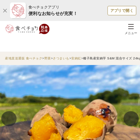
食べチョクアプリ
アプリで開く
便利なお知らせが充実！
メニュー
産地直送通販 食べチョク
野菜
さつまいも
安納紅
種子島産安納芋 S&M 混合サイズ 24k