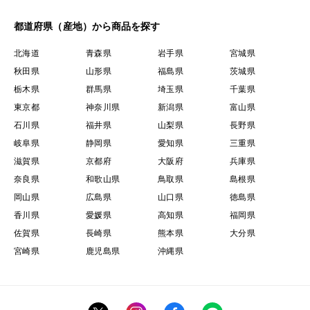
芽が出ても毒性はなく、手で簡単に取り除けます。
都道府県（産地）から商品を探す
北海道
青森県
岩手県
宮城県
●よくある質問
秋田県
山形県
福島県
茨城県
栃木県
群馬県
埼玉県
千葉県
Q. どのくらい日持ちしますか？
東京都
神奈川県
新潟県
富山県
石川県
福井県
山梨県
長野県
保存環境にもよりますが、目安としてお届けから約1か
岐阜県
静岡県
愛知県
三重県
月ほどお楽しみいただけます。
滋賀県
京都府
大阪府
兵庫県
※高温・多湿の場所を避け、風通しの良いところで保管
奈良県
和歌山県
鳥取県
島根県
してください。
岡山県
広島県
山口県
徳島県
香川県
愛媛県
高知県
福岡県
Q.「冷暗所」とは？
佐賀県
長崎県
熊本県
大分県
直射日光が当たらず、涼しく風通しの良い場所を指しま
宮崎県
鹿児島県
沖縄県
す。
例：廊下の隅・床下・食器棚の奥などが最適です。