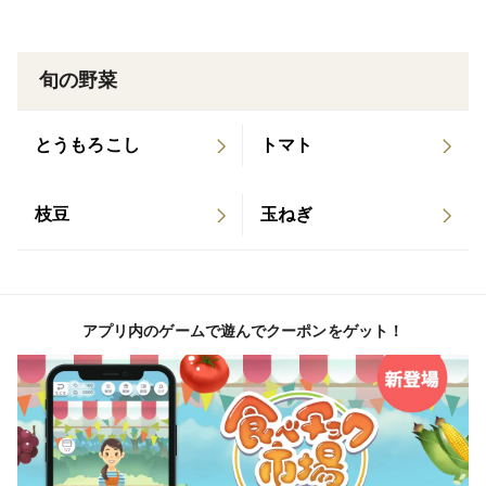
やや小さめながら甘みがしっかり感じられ、特に“焼き
芋におすすめ”の人気サイズです。
旬の野菜
扱いやすい大きさで、焼き芋に慣れていない方でも失敗
しにくいと好評。
とうもろこし
トマト
スイーツづくりやお弁当にも使いやすく、食べ切りやす
い量でリピーターの多いサイズです。
枝豆
玉ねぎ
※箱の重さを除いた「安納芋の実重量」でお届けしま
す。
アプリ内のゲームで遊んでクーポンをゲット！
●商品の特徴（Mサイズ）
品種： 安納紅（安納芋）
規格： Mサイズ（140g〜270g）