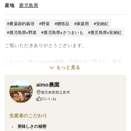
産地
鹿児島県
農薬節約栽培
野菜
贈答品
家庭用
安納紅
鹿児島県x野菜
鹿児島県xさつまいも
鹿児島県x安納紅
ご覧いただきありがとうございます。
こちらは、私たちaimo農園で丹精込めて育てた、鹿児
もっと見る
島県種子島産の安納芋です。専用の貯蔵庫で40日以上
じっくりと追熟させたお芋を、産地から直接お届けいた
aimo農園
します。
鹿児島県西之表市
11いいね
種子島の温暖な気候と特有の土壌で育った安納芋は、絶
品の甘さと豊かな風味が魅力です。また、食物繊維やビ
生産者のこだわり
タミン、ミネラルなども含まれ、日々の食卓を彩るお芋
美味しさの秘密
1
として親しまれています。