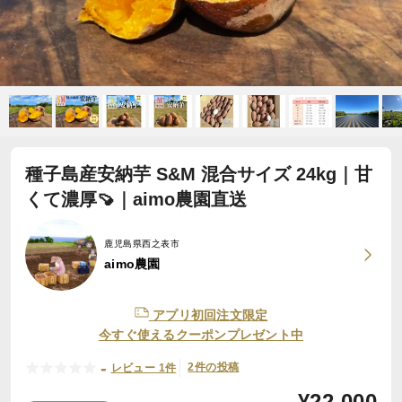
種子島産安納芋 S&M 混合サイズ 24kg｜甘
くて濃厚🍠｜aimo農園直送
鹿児島県西之表市
aimo農園
アプリ初回注文限定
今すぐ使えるクーポンプレゼント中
-
2件の投稿
レビュー 1件
¥
22,000