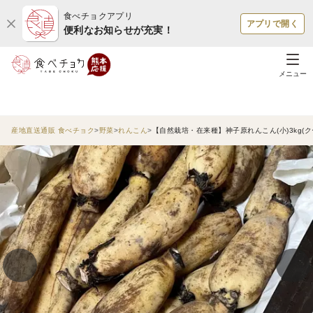
食べチョクアプリ
アプリで開く
便利なお知らせが充実！
メニュー
産地直送通販 食べチョク
野菜
れんこん
【自然栽培・在来種】神子原れんこん(小)3kg(ク