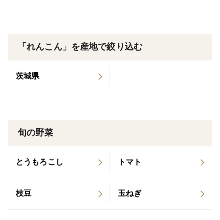
つくね、チャーハン、お味噌汁の具材など…色々使えま
す。
: : : : : : : : : : : : : : : : : : : : : : : : : : : : : : : : : : : : : : : :
「れんこん」を産地で絞り込む
日本で初めて世界農業遺産に認定された
茨城県
石川県・能登の神子原地区で受け継がれてきた貴重な在
来種れんこんです。
農薬、肥料不使用で大切に育てました。
旬の野菜
在来種れんこんは、中国種と比べて色が茶色く細長いの
が特徴です。
とうもろこし
トマト
そして地下10~20cmと浅いところにできる中国種とは違
い、在来種は地下60cmもの深さで育ちます。
そのため栽培や収穫に大変手間がかかり、在来種れんこ
枝豆
玉ねぎ
んの生産量はごくわずかで希少なものとなっています。