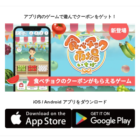
豊かな自然に囲まれ、山からの澄んだ水とミネラルたっ
ぷりの土壌の地下深くでじっくり育ち、繊維が細かく
アプリ内のゲームで遊んでクーポンをゲット！
もっちりした食感を持つようになります。
【販売期間】
①９月〜10月
「新れんこん」はみずみずしくシャキシャキしていま
す。
サラダやキンピラがおすすめです。
だんだんもちっとした食感になります。
②3月〜４月
iOS / Android アプリをダウンロード
冬越ししてもっちりなれんこんになります。
時期によって変化する食感や味を楽しんでください。
: : : : : : : : : : : : : : : : : : : : : : : : : : : : : :
■手作業で掘って発送しております。