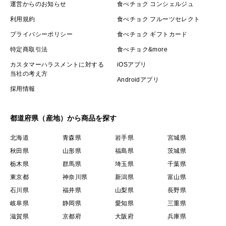
運営からのお知らせ
食べチョク コンシェルジュ
: : : : : : : : : : : : : : : : : : : : : : : : : : : : : :
利用規約
食べチョク フルーツセレクト
プライバシーポリシー
食べチョク ギフトカード
＜オススメの食べ方＞
特定商取引法
食べチョク&more
サラダ、酢の物、きんぴら、煮物、天ぷら
カスタマーハラスメントに対する
iOSアプリ
蒸し物、肉詰め、チップス
当社の考え方
Androidアプリ
すりおろして…ハンバーグ、お好み焼き、お味噌汁、れ
採用情報
んこん餅など
都道府県（産地）から商品を探す
※皮が部分的に紫色や黒色にみえる場合もありますが害
北海道
青森県
岩手県
宮城県
はありません。
秋田県
山形県
福島県
茨城県
栃木県
群馬県
埼玉県
千葉県
自然栽培
れんこん #レンコン #蓮根
東京都
神奈川県
新潟県
富山県
石川県
福井県
山梨県
長野県
岐阜県
静岡県
愛知県
三重県
滋賀県
京都府
大阪府
兵庫県