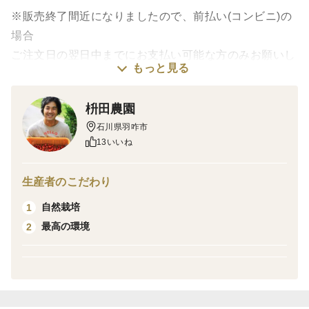
※販売終了間近になりましたので、前払い(コンビニ)の
場合
ご注文日の翌日中までにお支払い可能な方のみお願いし
もっと見る
ます。
次の農作業に取り掛かるので、お支払いが翌日以降にな
枡田農園
る場合は
石川県羽咋市
こちらからキャンセルさせていただく場合があります。
13いいね
何卒よろしくお願いいたします。
生産者のこだわり
【クール便(冷蔵)】のページです
自然栽培
1
: : : : : : : : : : : : : : : : : : : : : : : : : : : : : : : : : : : : : : : :
最高の環境
2
※小サイズ(約40〜100g)れんこん！お買い得です※
※９〜10月の期間限定販売になります※
使い切りサイズで便利！
斜め切りで普段通りお料理に。
フードプロセッサーなどで細かくしてハンバーグや