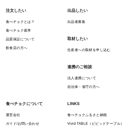
混み具合によってはお届けに日数がかかる場合がありま
注文したい
出品したい
す。
食べチョクとは？
出品者募集
ご準備でき次第なるべく早く発送致します。
食べチョク基準
取材したい
■お日にち指定はできませんが「◯日だけは避けてほし
品質保証について
い」などの
飲食店の方へ
生産者への取材を申し込む
ご要望にはなるべくお応えできるようにいたします。
必ず購入前にご相談いただけるよう、お願いいたしま
連携のご相談
す。
法人連携について
(購入時に記入された場合はご対応できない場合があり
自治体・省庁の方へ
ます。)
食べチョクについて
LINKS
■販売期間中、25度を超える暑い日もありますので
クール便の商品ページもご用意しております。
運営会社
食べチョクふるさと納税
ガイド/お問い合わせ
Vivid TABLE（ビビッドテーブル）
■タネ用の販売はしておりません。