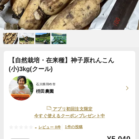
【自然栽培・在来種】神子原れんこん
(小)3kg(クール)
石川県羽咋市
枡田農園
アプリ初回注文限定
今すぐ使えるクーポンプレゼント中
-
1件の投稿
レビュー 0件
¥
5,040