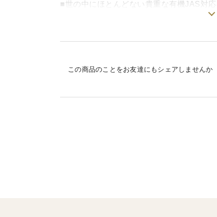
■世の中にほとんどない貴重な有機JAS対応
※ 発送日について
加工品などは受注生産のため、日程に余裕をも
材料にこだわりぬいて青森県産農産物のジ
※配送業者について
「ヤマト運輸」を使用します。
です。
※発送荷姿について
有機小麦は自社で自然栽培したものを自社
冷凍便についても段ボールで発送しています。
この商品のことをお友達にもシェアしませんか
り、その有機麹で有機甘麹を作り、その有
ボールで発送したほうが冷凍維持が期待される
有機酵母を起こしています。
事故ですので至急ヤマトさんに言ってください
品質保持剤等は入っていないので、老化防
※現在諸般の影響により、一部材料の入荷がか
常温で自然解凍して、或いは凍ったままオ
ありますので、ご了承ください。
さい。
・BGエピ
有機小麦粉で作ったフランスパン生地に自
を入れてエピ（麦の穂）状に成型しました
く、プルーン等のドライフルーツが入って