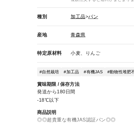
いは2週間以上先付であれば対処できる可能性
種別
加工品
パン
複数セット以上の商品をオーダーしようとして
複数セットのオーダーをした場合、箱の容量計
産地
青森県
合、事前にお問い合わせにてご相談くだされば
すると1箱で済むことがあります。
特定
原材料
小麦、りんご
パンのスライス等指定しようとしているお客様
パンのスライス等指定すると新規で作らなけれ
自然栽培
加工品
有機JAS
動物性堆肥
承ください。
また、スライス幅は〇〇㎜等、厚さを㎜で指定
賞味期限 / 保存方法
・参考 市販食パン4枚切り相当：31㎜、市販
発送から180日間
です。
-18℃以下
定期購入をご希望のお役様へ
商品説明
◎◎超貴重な有機JAS認証パン◎◎
初回オーダー日を必ず1週間以上先にしてくだ
ですが一旦キャンセルさせていただきます。