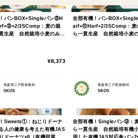
・BBエピ
有機小麦粉で作ったフランスパン生地に有
パンBOX+Singleパン⑧H
全部有機！パンBOX+Singl
（無糖、煮詰めただけ）を入れてエピ（麦
arf+⑨+2/3SComp：麦の栽
arf+⑪Harf+2/3SComp
貫生産 自然栽培小麦のみ使
ら一貫生産 自然栽培小麦
・APエピ
本のパンBOX+食パン2個追
た基本のパンBOX+パン2種+S
有機小麦粉で作ったフランスパン生地に有
ts2種
種
ただけ）を入れてエピ（麦の穂）状に成型
¥8,373
※パンは冷凍でのお届けになります。
青森県三戸郡新郷村
青森県三戸郡新郷村
※解凍後はお早めにお召し上がりください
SKOS
SKOS
［原材料］
［BGエピ］有機小麦粉（青森県産)、有機
！Sweets①：ねじりドーナ
全部有機！Singleパン⑨：
［BBエピ］有機小麦粉（青森県産)、有機
る人の健康を考えた有機JAS
ら一貫生産 自然栽培有機
ラワー
りドーナツ×8（有機甜菜糖
用した有機JAS対応食パン