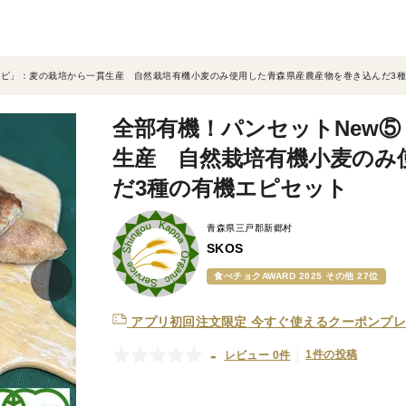
エピ」：麦の栽培から一貫生産 自然栽培有機小麦のみ使用した青森県産農産物を巻き込んだ3
全部有機！パンセットNew
生産 自然栽培有機小麦のみ
だ3種の有機エピセット
青森県三戸郡新郷村
SKOS
食べチョクAWARD 2025 その他 27位
アプリ初回注文限定
今すぐ使えるクーポンプレ
-
1件の投稿
レビュー 0件