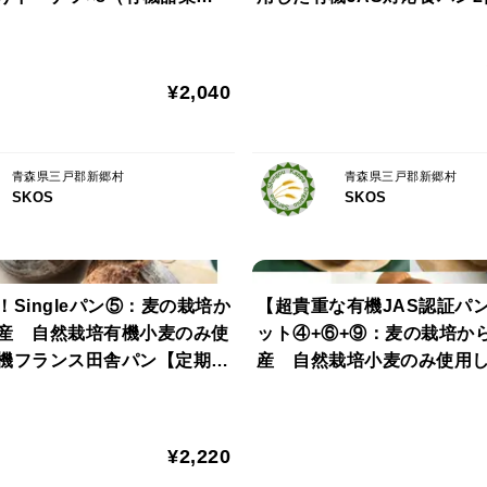
［APエピ］有機小麦粉（青森県産)、有機
黄な粉付き）
会員様へおすすめ】
¥2,040
青森県三戸郡新郷村
青森県三戸郡新郷村
SKOS
SKOS
！Singleパン⑤：麦の栽培か
【超貴重な有機JAS認証パ
産 自然栽培有機小麦のみ使
ット④+⑥+⑨：麦の栽培か
機フランス田舎パン【定期会
産 自然栽培小麦のみ使用
すすめ】
ット+自然栽培小麦のみ使用
ブルロール×8+食パン×2
¥2,220