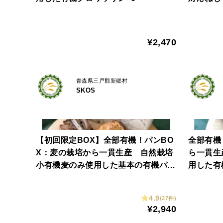
入り有機
¥2,470
青森県三戸郡新郷村
SKOS
【初回限定BOX】全部有機！パンBO
全部有機
X：麦の栽培から一貫生産 自然栽培
ら一貫生
小有機麦のみ使用した基本の有機パン
用した有
BOX
員様へお
4.9
(27件)
¥2,940