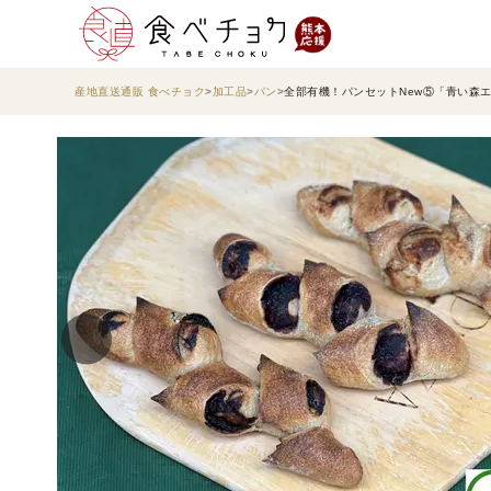
産地直送通販 食べチョク
加工品
パン
全部有機！パンセットNew⑤「青い森