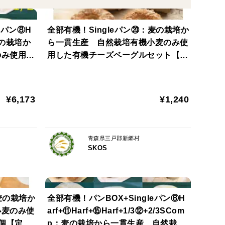
機ブルーベリーで作った有機ブルーベリージャム
eパン⑧H
全部有機！Singleパン⑳：麦の栽培か
の穂）状に成型しました。
：麦の栽培か
ら一貫生産 自然栽培有機小麦のみ使
のみ使用し
用した有機チーズベーグルセット【定
weets2
期会員様へおすすめ】
機りんごで作った有機りんごジャム（無糖、煮詰め
しました。
¥6,173
¥1,240
青森県三戸郡新郷村
。
SKOS
黒ニンニク、有機酵母、食塩、有機モルトフラワー
麦の栽培か
全部有機！パンBOX+Singleパン⑧H
ブルーベリージャム、有機酵母、食塩、有機モルトフ
小麦のみ使
arf+⑪Harf+⑮Harf+1/3⑫+2/3SCom
2個【定期
p：麦の栽培から一貫生産 自然栽培