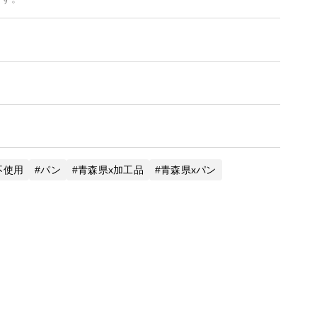
が高いので、その場合は特記事項にご記入ください。
いるお客様へ▲
算がうまくいかないことがあります。もし2箱になってる場
ご希望の商品を組み合わせた商品を登録いたします。そう
へ
ばならなくなるので、納期が遅れることがあります。ご了
不使用
パン
青森県x加工品
青森県xパン
していただけると助かります。
食パン6枚切り相当：20㎜、ハード系は15㎜の依頼が多い
さい。1週回以内だと対応できないので、大変申し訳ないの