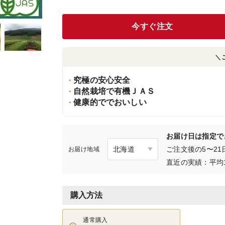
今すぐ注文
＼
究極の安心安全
自然栽培で有機ＪＡＳ
健康的ででおいしい
お届け日は指定で
ご注文後の5〜2
お届け地域
直近の実績：平均
購入方法
通常購入