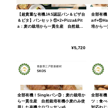
【超貴重な有機JAS認証パン＆ピザ台
全部有機！
＆ピタ】パンセット⑪×2+Pizza&Pit
arf+⑪H
a：麦の栽培から一貫生産 自然栽培
培から一
小麦のみ使用したベーグルセット×2
用した基
+ピザ台(約8インチ)×3＆ピタ×12【食
加+Swee
べ方付き】
¥5,720
青森県三戸郡新郷村
SKOS
全部有機！Singleパン③：麦の栽培か
全部有機
ら一貫生産 自然栽培有機小麦のみ使
ツ：食べ
用した有機クロワッサン×6
対応ねじ