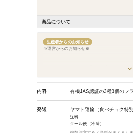
商品について
生産者からのお知らせ
※運営からのお知らせ※
☆☆☆☆6/30付で無事有機JAS認証が団体-&
商品が届きますので安心してオーダーください
内容
有機JAS認証の3種3個の
■■現在非常に好評いただいている有機JAS認証
て、発送までに3日～20日かかっています。お
発送
ヤマト運輸（食べチョク特
送料
すぐに製品をお手にしたい方は他店での購入を
クール便（冷凍）
※天候に左右される農作業との兼ね合いもある
複数注文すると送料がまとまり