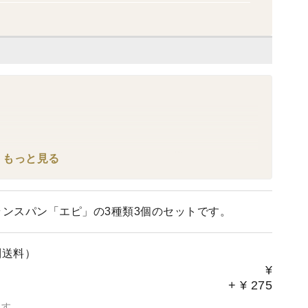
gt;個人に移行完了しました。これでまた有機JASマーク付き
もっと見る
。☆☆☆☆
フランスパン「エピ」の3種類3個のセットです。
の自然栽培パン＆Sweets。オーダーが非常に多くなってい
待たせして大変申し訳ありませんが、ご了承ください。■■
別送料）
¥
お勧めします。
+
¥
275
ので、出荷日の指定はできませんが、この日は避けて、或
ます。