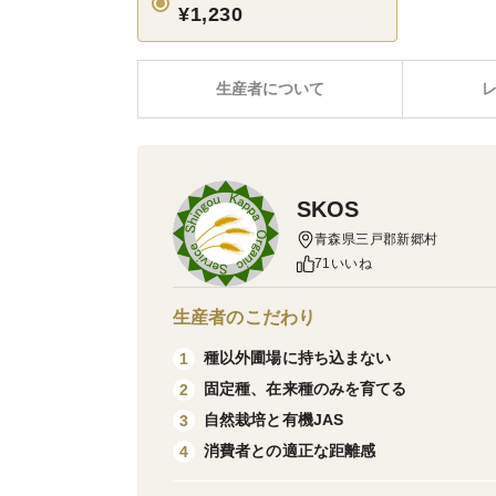
¥1,230
生産者について
SKOS
青森県三戸郡新郷村
71いいね
生産者のこだわり
種以外圃場に持ち込まない
1
固定種、在来種のみを育てる
2
自然栽培と有機JAS
3
消費者との適正な距離感
4