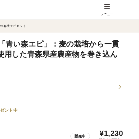
メニュー
種の有機エピセット
⑤「青い森エピ」：麦の栽培から一貫
使用した青森県産農産物を巻き込ん
ゼント中
¥
1,230
販売中