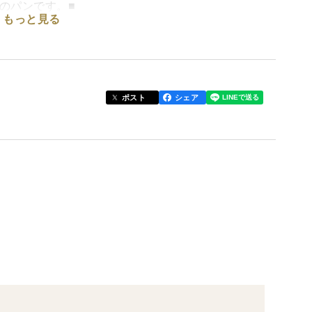
のパンです。■
もっと見る
ってオーダーいただけると幸いです。
ャム等を巻き込んだフランスパン「エピ」のセット
で製粉しました。自然栽培の有機米から有機麹を作
ヤマトさんが冷凍（-15度以下）で配達してくれるため段
ポスト
シェア
機甘麹と有機ご飯と、自然栽培の麦の有機ふすまから
からです。もし、到着時に解凍されていた等の場合は輸送
。
止のため焼き立てを冷凍してのお届けになります。
なり遅れたりしているため出荷が予定以上に遅れる場合が
ーブントースター等でトーストしてお召し上がりくだ
然栽培ニンニクで作った有機黒ニンニクのペースト
。知らないとニンニクが入ってるのが全く分からな
るような味がします。