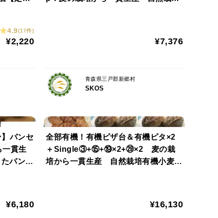
リンゴジャム、有機酵母、食塩、有機モルトフラワー
小麦のみ使用した基本のパンBOX+パ
ン4種+Sweets2種
4.9
(17件)
¥2,220
¥7,376
青森県三戸郡新郷村
SKOS
ン】パンセ
全部有機！有機ピザ台＆有機ピタ×2
ら一貫生
＋Single③+⑮+⑲×2+㉙×2 麦の栽
したパンセ
培から一貫生産 自然栽培有機小麦の
したテー
み使用した有機ピザ台有機ピタ+各種
有機パン
¥6,180
¥16,130