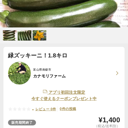
緑ズッキーニ！1.8キロ
富山県南砺市
カナモリファーム
アプリ初回注文限定
今すぐ使えるクーポンプレゼント中
-
0件の投稿
レビュー 0件
¥
1,400
販売期間終了
（税込/送料別）