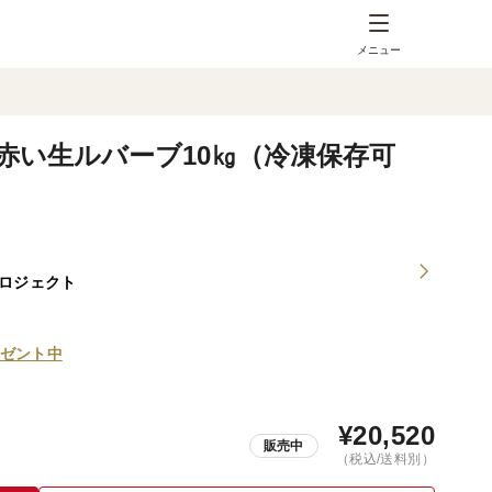
メニュー
】赤い生ルバーブ10㎏（冷凍保存可
プロジェクト
ゼント中
¥
20,520
販売中
（税込/送料別）