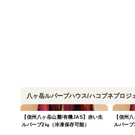
八ヶ岳ルバーブハウス/ハコブネプロジ
【信州八ヶ岳山麓/有機JAS】赤い生
【信州八
ルバーブ2㎏（冷凍保存可能）
ルバーブ