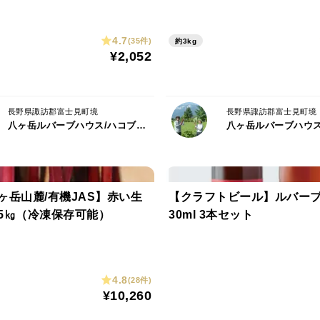
・形状にかかわらず同等の味覚が得られま
・季節要因により収穫する時期で形状や味
4.7
収穫初期のルバーブは酸味が強く、夏場は
(35件)
約3kg
¥2,052
秋には再び赤色が濃くなりますが収穫初期
赤いルバーブの特性といわれています。
長野県諏訪郡富士見町境
長野県諏訪郡富士見町境
④有機JASの格付けについて
八ヶ岳ルバーブハウス/ハコブネプロジェクト
資材等の高騰ににより商品にシール等の添付
100％自社圃場からの供給となりますので
ヶ岳山麓/有機JAS】赤い生
【クラフトビール】ルバーブ
5㎏（冷凍保存可能）
30ml 3本セット
4.8
(28件)
¥10,260