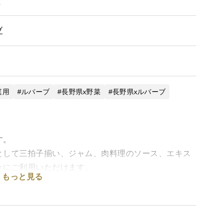
。
ブ
庭用
ルバーブ
長野県x野菜
長野県xルバーブ
す。
として三拍子揃い、ジャム、肉料理のソース、エキス
々にご利用いただけます。
もっと見る
かさがお楽しみいただけます。
使用し循環型栽培を指向した自然に優しいルバーブで