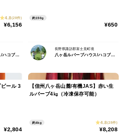
す。
覚が変化します。
4.8
暑さで赤色が退色します。
(28件)
約150g
¥6,156
¥650
より酸味が弱まるなどが
長野県諏訪郡富士見町境
八ヶ岳ルバーブハウス/ハコブネプロジェクト
八ヶ岳ルバーブハウス/ハコブネプロジェクト
は行いません。約3500株を保有しておりますので
ご承知おきください。
ビール 3
【信州八ヶ岳山麓/有機JAS】赤い生
ルバーブ4㎏（冷凍保存可能）
4.8
(28件)
約4kg
¥2,804
¥8,208