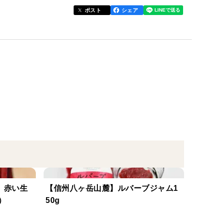
暑さでルバーブ養生のためお休みとなります。
ポスト
シェア
可能性があります。ご了承ください。
、長さと太さに差があります。
に切断し、切除部位も同梱します。
位と傷などを切断除去します。
なります。
のもの（鉛筆の太さ）」となります。
体差がございますので不揃いとなります。
】赤い生
【信州八ヶ岳山麓】ルバーブジャム1
）
50g