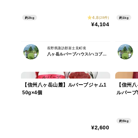
4.8
(28件)
約2kg
約1kg
¥4,104
長野県諏訪郡富士見町境
八ヶ岳ルバーブハウス/ハコブネプロジェクト
【信州八ヶ岳山麓】ルバーブジャム1
【信州八
50g×4個
ルバーブ
約5kg
¥2,600