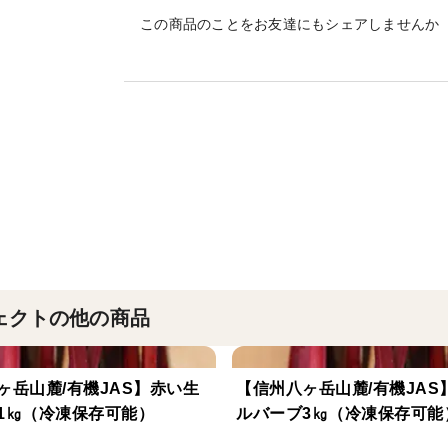
収穫時期は5月下旬から10月下旬で8月は
この商品のことをお友達にもシェアしませんか
※天候によりご希望の納品日が変更になる
★【発送するルバーブの形状について】★
出荷するルバーブは一本づつ個体差があり
①「長さ」について
選別したルバーブは出荷する箱の長さ以下
また茎の赤い部位をお届けするため緑の部
このため長さは数ｃｍ～30ｃｍと不揃いと
②「太さ」について
ェクトの他の商品
富士見町の生産組合の基準は「8ｍｍ以上
目視で収穫・選別しておりますが太さも個
ヶ岳山麓/有機JAS】赤い生
【信州八ヶ岳山麓/有機JAS
1㎏（冷凍保存可能）
ルバーブ3㎏（冷凍保存可能
③「味覚」について