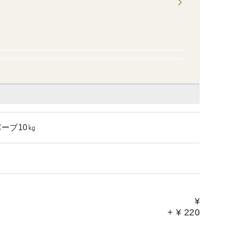
ーブ10㎏
¥
+
¥
220