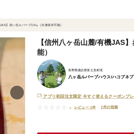
JAS】赤い生ルバーブ10㎏（冷凍保存可能）
【信州八ヶ岳山麓/有機JAS
能）
長野県諏訪郡富士見町境
八ヶ岳ルバーブハウス/ハコブネ
アプリ初回注文限定
今すぐ使えるクーポンプレ
-
1件の投稿
レビュー 1件