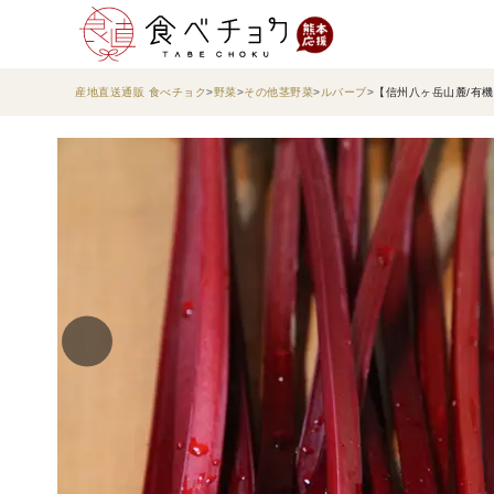
産地直送通販 食べチョク
野菜
その他茎野菜
ルバーブ
【信州八ヶ岳山麓/有機