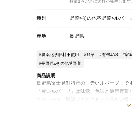
数量1点ごとに送料が発生します
種別
野菜
その他茎野菜
ルバー
産地
長野県
農薬化学肥料不使用
野菜
有機JAS
家
長野県xその他茎野菜
商品説明
長野県富士見町特産の「赤いルバーブ」で
「赤いルバーブ」は味覚、色味と健康野菜
でジュース、塩漬けでおにぎりの具など様
標高1000ｍの八ヶ岳・富士見高原の爽や
農薬不使用で八ケ岳山麓牧場の牛堆肥など
す。