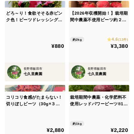
どろ～り！食欲そそる赤ピン
【2026年収穫開始！】栽培期
ク色！ビーツドレッシング
間中農薬不使用ビーツ約２ｋ
（280ml×1本）
ｇ袋入り
4.6
(12件)
約2kg
¥880
¥3,380
長野県飯田市
長野県飯田市
七久里農園
七久里農園
コリコリ食感がたまらない！
栽培期間中農薬・化学肥料不
切りぼしビーツ（30g×３
使用レッドパワービーツ®1k
袋）
g
約1kg
¥2,880
¥2,220