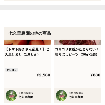
す。
品種の特徴
臭みが少なく、色の濃い品種です。
七久里農園の他の商品
【トマト好きさん必見！】七
コリコリ食感がたまらない！
久里とまと（1.8ｋｇ）
切りぼしビーツ（30g×1袋）
約1.8kg
¥2,580
¥880
長野県飯田市
長野県飯田市
七久里農園
七久里農園