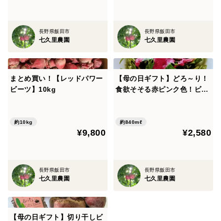
長野県飯田市
長野県飯田市
七久里農園
七久里農園
まとめ買い！【レッドパワー
【母の日ギフト】どろ～り！
ビーツ】10kg
食欲そそる赤ピンク色！ビー
ツドレッシング（280ml×３
本）
約10kg
約840mℓ
¥9,800
¥2,580
長野県飯田市
長野県飯田市
七久里農園
七久里農園
【母の日ギフト】切り干しビ