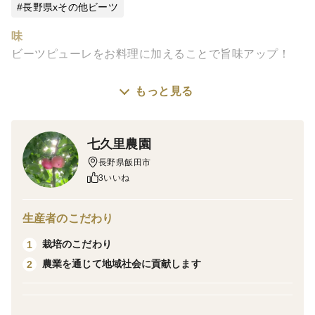
長野県xその他ビーツ
味
ビーツピューレをお料理に加えることで旨味アップ！
栽培・生産のこだわり
もっと見る
原材料のビーツは全量、長野県飯田市にある七久里農園
の畑で、栽培期間中農薬化学肥料不使用にて栽培したも
七久里農園
のを使用しています。
長野県飯田市
加工場所：長野県
3いいね
原材料
生産者のこだわり
ビーツ（長野県）/酸味料、酸化防止剤（ビタミンC）
栽培のこだわり
1
産地の特徴
農業を通じて地域社会に貢献します
2
日射量が多く、標高600m付近の比較的冷涼で昼夜の寒
暖差の大きい地域で、おいしい野菜が栽培されていま