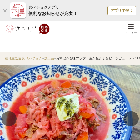
食べチョクアプリ
アプリで開く
便利なお知らせが充実！
メニュー
産地直送通販 食べチョク
加工品
お料理の旨味アップ！生き生きするビーツピューレ（12