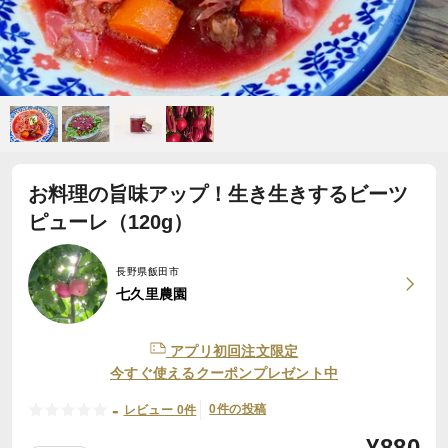
お料理の旨味アップ！生き生きするビーツ
ピューレ（120g）
長野県飯田市
七久里農園
アプリ初回注文限定
今すぐ使えるクーポンプレゼント中
-
0件の投稿
レビュー 0件
¥
880