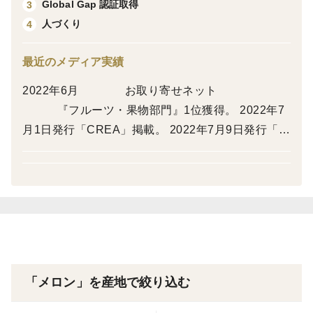
Global Gap 認証取得
3
人づくり
4
通常の箱より大きな特別仕様の「メガ箱」でお届けいた
します。
最近のメディア実績
【一果相伝マスクメロンよくあるご質問】
2022年6月 お取り寄せネット
Q.メッセージカードはつけられますか？
『フルーツ・果物部門』1位獲得。 2022年7
A.大変申し訳ございませんが、メッセージカードは贈答
月1日発行「CREA」掲載。 2022年7月9日発行「サ
品および厳選品をご注文のお客様に限り承っておりま
ライ」掲載。 2022年7月9日放送「王様のブラン
す。
チ」弊社メロンを 使用したパ
フェ&レストラン紹介 2022年10月1日開始「JAL国
Q.熨斗はつけられますか？
内線ファーストクラス 機内
A.可能でございます。御供えのしご希望のお客様は通常
食」として弊社加工品が採用
「黄白」水引のお熨斗になります。その他ご希望の場合
は備考欄にご記入記ださい。
「メロン」を産地で絞り込む
Q食べごろ指定は可能ですか？