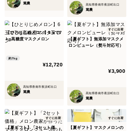
篤農
高知県香南市夜須町出口
ポイントはつるの状態と側面に、ごくわずかの弾力があ
篤農
る状態で判断します。
すぐに出荷
昔からマスクメロンはお見舞いに重宝されてきました。
【ひとりじめメロン】6玉で7
kg高糖度マスクメロン
【夏ギフト】無添加マスクメ
メロンの網目になる傷が驚異的な回復力で盛り上がった
ロンピューレ（熨斗対応可）
ものだからとも言われています。
約7kg
¥12,720
その他、マスクメロンにGABAが豊富に含まれる事がわ
¥3,900
かり、改めて注目されています。
マスクメロンは生鮮食品の中でもGABA（ギャバ）の含
高知県香南市夜須町出口
有量がトップクラス！
篤農
高知県香南市夜須町出口
篤農
GABAの効果には、ストレスにおける免疫力の低下の抑
制、
すぐに出荷
すぐに出荷
安眠効果、血圧上昇の抑制効果などがあると言われてい
【夏ギフト】「2セット価
【夏ギフト】マスクメロンの
ます。