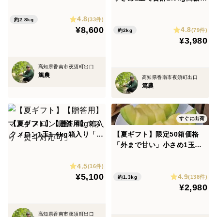
そのときは食べ頃カードを参考にしていただくか、
マスクメロン
4.8
(33件)
こちらの2本の動画を確認していただけると幸いです。
約2.8kg
¥8,600
4.8
(79件)
約2kg
¥3,980
高知県香南市夜須町出口
篤農
高知県香南市夜須町出口
篤農
すぐに出荷
【夏ギフト】【贈答用】マス
クメロン1玉1.4kg箱入り「熨
【夏ギフト】限定50箱価格
斗対応可」
「外まで甘い」小さめ1玉箱
入り1.3kg高糖度マスクメロ
4.5
ン
(16件)
¥5,100
4.9
(138件)
約1.3kg
¥2,980
高知県香南市夜須町出口