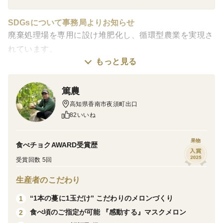
SDGsについて事務局よりお知らせ
廃棄処理場を専用に設け堆肥化し、循環型農業を実現さ
れています。
もっと見る
----------------------------
篤農
1玉1.9kg以上の訳アリ商品です。
高知県香南市夜須町出口
⚠️食べ頃になると果肉が透き通ることがありますが、品
82いいね
質に問題はなく柔らかめでお召しあがり頂けます。
果物
食べチョクAWARD受賞歴
自分用として、親しい友人や身内の方のために、いかが
ですか？
受賞回数 5回
メロンをご家庭でも、どんどん召し上がっていただける
生産者のこだわり
ようになり、嬉しく思っております。
“1本の蔓に1玉だけ” こだわりのメロンづくり
1
満足して頂けるお買い得価格で提供させていただきま
食べ頃のご指定が可能 『感動する』マスクメロン
2
す。