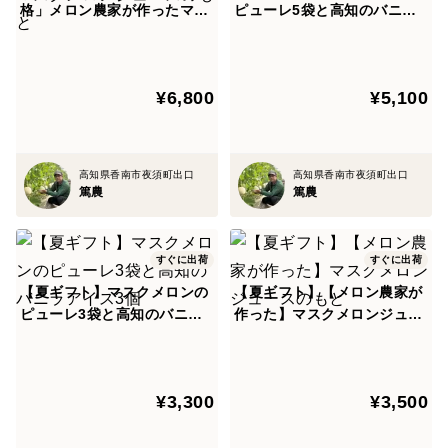
格」メロン農家が作ったマス
ピューレ5袋と高知のバニラ
又、年を取るに従って体内中のGABAの量は減るようで
クメロンジュースのもと
アイス5個
す。
メロンにはカリウムも豊富に含まれて利尿作用にも効果
¥6,800
¥5,100
があると言われていますので、
ご年配の方への贈り物として大変喜んでいただいており
ます。
高知県香南市夜須町出口
高知県香南市夜須町出口
篤農
篤農
口の中に入れると、ジューシーで甘さと美味しさの余韻
が残るメロンに育てています。
すぐに出荷
すぐに出荷
【夏ギフト】マスクメロンの
【夏ギフト】【メロン農家が
私達のメロン栽培について
ピューレ3袋と高知のバニラ
作った】マスクメロンジュー
自社農場産のみのマスクメロンを11棟の温室で生産から
アイス3個
スのもと
販売まで年間をとおして産地直送をしております。
安定した品質を保てることはありますが、たくさんの生
¥3,300
¥3,500
産者様から仕入れている販売店様とは違い、いつでも、
すぐに食べごろのメロンがあるということは現在は実現