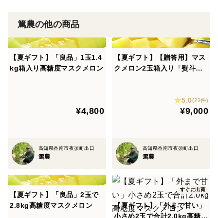
がありますが問題ございません。
篤農の他の商品
※その他購入前の質問の連絡方法は購入ページ下の「こ
の商品に関連するQ＆A」の更に下にある「質問を投稿
【夏ギフト】「良品」1玉1.4
【夏ギフト】【贈答用】マス
する」をクリックしてご記入お願いします。
kg箱入り高糖度マスクメロン
クメロン2玉箱入り「熨斗対
購入後のご質問は特記事項でもお問い合わせできます。
応可」
※万が一商品に不備があった場合はお手数ですが食べ
5.0
(22件)
チョク運営までご連絡ください。
¥4,800
¥9,000
メロンの食べごろで迷ってしまいませんか？
高知県香南市夜須町出口
高知県香南市夜須町出口
「食べごろ」を表示してお届けします。
篤農
篤農
メロンを美味しくするために、成長ホルモン剤は使用し
すぐに出荷
【夏ギフト】「良品」2玉で
ていないため、食べ頃になっても香りがしない場合があ
2.8kg高糖度マスクメロン
【夏ギフト】「外まで甘い」
ります。
小さめ2玉で合計2.0kg高糖度