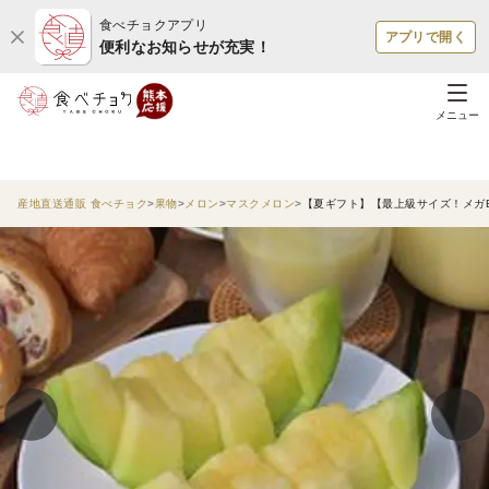
食べチョクアプリ
アプリで開く
便利なお知らせが充実！
メニュー
産地直送通販 食べチョク
果物
メロン
マスクメロン
【夏ギフト】【最上級サイズ！メガB