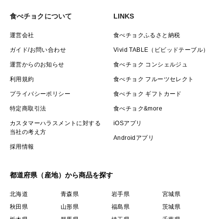
送料については一箇所に送る場合4セットまでが同一価
食べチョクについて
LINKS
格ですので、複数購入もおすすめです。
運営会社
食べチョクふるさと納税
ガイド/お問い合わせ
Vivid TABLE（ビビッドテーブル）
【ご依頼主様へのお願い】
運営からのお知らせ
食べチョク コンシェルジュ
お届け先情報入力の際、送り主と送り先が異なる場合は
利用規約
食べチョク フルーツセレクト
必ず「ギフト・贈り物」を選択して下さい。
「ご自宅」を選択されておりますと送り主は株式会社篤
プライバシーポリシー
食べチョク ギフトカード
農となります。
特定商取引法
食べチョク&more
お届け先が別の場合は購入者の情報は自動で記載されま
カスタマーハラスメントに対する
iOSアプリ
当社の考え方
せん。ご注意のほどよろしくお願いいたします。
Androidアプリ
採用情報
都道府県（産地）から商品を探す
北海道
青森県
岩手県
宮城県
秋田県
山形県
福島県
茨城県