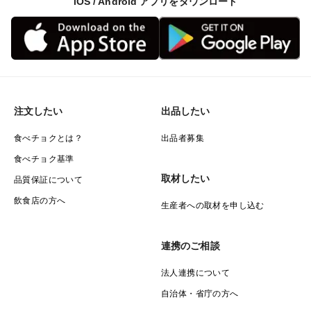
iOS / Android アプリをダウンロード
私達のメロンの生産地は高知県でもメロン栽培で昔から
有名な夜須地区です。
きれいな地下水に恵まれ日射量の多い地域です。
食べチョクアワード果物部門2位（2020年度2021年度）
注文したい
出品したい
総合部門においても2021年度7位を頂きました。引き続
きお客様に幸せを届けられる様に努力していきます。
食べチョクとは？
出品者募集
食べチョク基準
取材したい
品質保証について
購入前の質問の連絡方法は購入ページ下の「この商品に
飲食店の方へ
生産者への取材を申し込む
関連するQ＆A」の更に下にある「質問を投稿する」を
クリックしてご記入お願いします。
連携のご相談
購入後のご質問は特記事項でもお問い合わせできます。
法人連携について
同梱物に金額や明細は入っておりません。
自治体・省庁の方へ