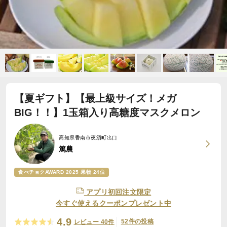
【夏ギフト】【最上級サイズ！メガ
BIG！！】1玉箱入り高糖度マスクメロン
高知県香南市夜須町出口
篤農
食べチョクAWARD 2025 果物 24位
アプリ初回注文限定
今すぐ使えるクーポンプレゼント中
4.9
52件の投稿
レビュー 40件