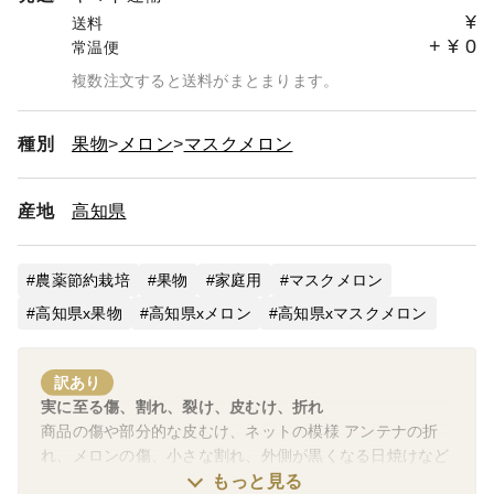
¥
送料
+
¥
0
常温便
複数注文すると送料がまとまります。
種別
果物
メロン
マスクメロン
産地
高知県
農薬節約栽培
果物
家庭用
マスクメロン
高知県x果物
高知県xメロン
高知県xマスクメロン
訳あり
実に至る傷、割れ、裂け、皮むけ、折れ
商品の傷や部分的な皮むけ、ネットの模様 アンテナの折
れ、メロンの傷、小さな割れ、外側が黒くなる日焼けなど
で訳アリとして選別されたものです。
もっと見る