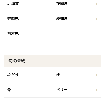
A.贈答品以上を優先し、できるだけご希望に添えるよう
北海道
茨城県
にいたします。
ご希望がない場合収穫後すぐの状態(10日ほど追熟期
静岡県
愛知県
間を要する）や食べ頃の状態の範囲内での発送となりま
す。
熊本県
特記事項に記載いただけた場合はご希望に添えるよう
努めますが収穫日の関係で添えない場合もありますので
その時は何卒ご了承のほどよろし くお
願いします。
旬の果物
Qメロンの旬はいつですか？
ぶどう
桃
A.弊社では一年を通してマスクメロンの育成をしており
ます。一年中美味しいメロンをお届けできるようにマス
クメロンの品種でも季節に適した種で育成するため果実
梨
ベリー
の特徴が変わってきます。又、果実部分がオレンジっぽ
くなることがありますが追熟を重ねることで起きること