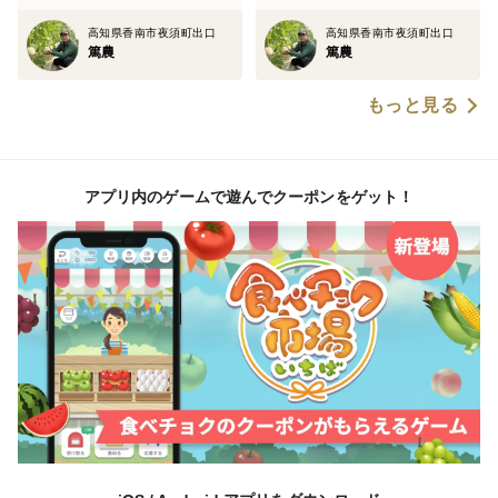
しておりません。
高知県香南市夜須町出口
高知県香南市夜須町出口
篤農
篤農
収穫のタイミング等によって配送日指定やメロンの食べ
ごろ指定が出来ない場合がございますが、お客様のご希
もっと見る
望にできるだけ添えるよう、ご対応いたしますので、ぜ
ひ一度ご相談ください。
水分コントロールできる、特殊なシートを使って細やか
アプリ内のゲームで遊んでクーポンをゲット！
な水かけで外側まで甘いメロンを目指して作っていま
す。
肥料や水にはこだわりを持ち、健全な根を作ることから
始めているので、メロンのうまみをしっかりとのせるよ
うにしています。
徹底した環境制御で安定した品質を実現しています。
今までで一番おいしいメロンと評価されるように、日々
取り組んでいます。
高知県は冬でも日差しが強くて温暖で昔から高品質な農
産物を生産し続けてきました。