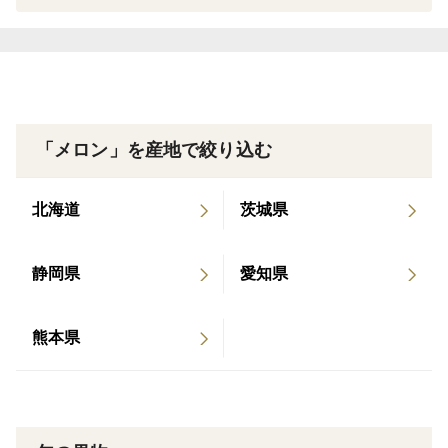
フェ&レストラン紹介 2022年10月1日開始「JAL国
に記入していただけると幸いです。
内線ファーストクラス 機内
食」として弊社加工品が採用
Qメロンの旬はいつですか？
A.弊社では一年を通してマスクメロンの育成をしており
ます。一年中美味しいメロンをお届けできるようにマス
「メロン」を産地で絞り込む
クメロンの品種でも季節に適した種で育成するため果実
の特徴が変わってきます。又、果実部分がオレンジっぽ
北海道
茨城県
くなることがありますが追熟を重ねることで起きること
がありますが問題ございません。
静岡県
愛知県
※その他購入前の質問の連絡方法は購入ページ下の「こ
の商品に関連するQ＆A」の更に下にある「質問を投稿
熊本県
する」をクリックしてご記入お願いします。
購入後のご質問は特記事項でもお問い合わせできます。
※万が一商品に不備があった場合はお手数ですが食べ
チョク運営までご連絡ください。