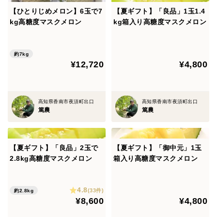
【ひとりじめメロン】6玉で7
【夏ギフト】「良品」1玉1.4
kg高糖度マスクメロン
kg箱入り高糖度マスクメロン
私達のメロン栽培について
自社農場産のみのマスクメロンを11棟の温室で生産から
販売まで年間をとおして産地直送をしております。
約7kg
安定した品質を保てることはありますが、たくさんの生
¥12,720
¥4,800
産者様から仕入れている販売店様とは違い、いつでも、
すぐに食べごろのメロンがあるということは現在は実現
高知県香南市夜須町出口
高知県香南市夜須町出口
しておりません。
篤農
篤農
収穫のタイミング等によって配送日指定やメロンの食べ
ごろ指定が出来ない場合がございますが、お客様のご希
望にできるだけ添えるよう、ご対応いたしますので、ぜ
【夏ギフト】「良品」2玉で
【夏ギフト】「御中元」1玉
ひ一度ご相談ください。
2.8kg高糖度マスクメロン
箱入り高糖度マスクメロン
私達のメロンの種は見た目優先では無く、味優先の品種
4.8
(33件)
約2.8kg
を栽培しています。他にも、私達のマスクメロンは大き
¥8,600
¥4,800
さの調整や網目を綺麗にするための植物調整剤を使用し