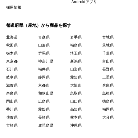
Androidアプリ
採用情報
送料については一箇所に送る場合4セットまでが同一価
格ですので、複数購入もおすすめです。
都道府県（産地）から商品を探す
【ご依頼主様へのお願い】
北海道
青森県
岩手県
宮城県
お届け先情報入力の際、送り主と送り先が異なる場合は
秋田県
山形県
福島県
茨城県
必ず「ギフト・贈り物」を選択して下さい。
栃木県
群馬県
埼玉県
千葉県
「ご自宅」を選択されておりますと送り主は株式会社篤
東京都
神奈川県
新潟県
富山県
農となります。
石川県
福井県
山梨県
長野県
岐阜県
静岡県
愛知県
三重県
お届け先が別の場合は購入者の情報は自動で記載されま
滋賀県
京都府
大阪府
兵庫県
せん。ご注意のほどよろしくお願いいたします。
奈良県
和歌山県
鳥取県
島根県
岡山県
広島県
山口県
徳島県
香川県
愛媛県
高知県
福岡県
佐賀県
長崎県
熊本県
大分県
宮崎県
鹿児島県
沖縄県