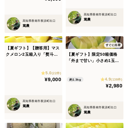
ひとつGABAの含有量は最多となっております。
これは100ｇあたりで発芽玄米の約7倍から10倍もあり
高知県香南市夜須町出口
篤農
ます。
高知県香南市夜須町出口
篤農
GABAの効果には、ストレスにおける免疫力の低下の抑
制、安眠効果、血圧上昇の抑制効果があると言われてい
ます。
すぐに出荷
【夏ギフト】【贈答用】マス
年を取るに従って体内中のGABAの量は減るようです。
クメロン2玉箱入り「熨斗対
【夏ギフト】限定50箱価格
応可」
「外まで甘い」小さめ1玉箱
メロンにはカリウムも豊富に含まれて利尿作用にも効果
入り1.3kg高糖度マスクメロ
があると言われています。
5.0
ン
(22件)
¥9,000
4.9
(138件)
約1.3kg
¥2,980
そんなマスクメロンを私達が丹精込めて精一杯愛する気
持ちで育て上げました。
美しい外観と独特の香りや食感を余すことなく堪能して
高知県香南市夜須町出口
篤農
高知県香南市夜須町出口
いただけると幸いです。
篤農
一年間、常に安定した状態で美味しいメロンを届けるこ
とが出来るので安心してお買い求めください。