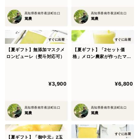
ていません。
高知県香南市夜須町出口
高知県香南市夜須町出口
使用しなければ、特にきれいな網目を出すのが難しかっ
篤農
篤農
たり、大きくならなくなることもあります。
それでも使用しない理由は「糖度と味が悪くなる事」や
「長持ちしないメロンになる事」です。冬場の温度の確
すぐに出荷
すぐに出荷
保などすごく大変な部分がありますが、感動して頂ける
【夏ギフト】無添加マスクメ
【夏ギフト】「2セット価
ロンピューレ（熨斗対応可）
格」メロン農家が作ったマス
メロンを少しでも届けたいと信念を持って取り組んでい
クメロンジュースのもと
ます。
水分コントロールできる、特殊なシートを使って細やか
¥3,900
¥6,800
な水かけで外側まで甘いメロンにしています。
有機発酵技術で健全な根にしてメロンのうまみがしっか
りとのっています。
高知県香南市夜須町出口
高知県香南市夜須町出口
徹底した環境制御で安定した品質を実現しています。
篤農
篤農
今までで一番おいしいメロンと評価されるように、日々
取り組んでいます。
すぐに出荷
産地は高知県でもメロン栽培で昔から有名な夜須地区で
【夏ギフト】「御中元」2玉