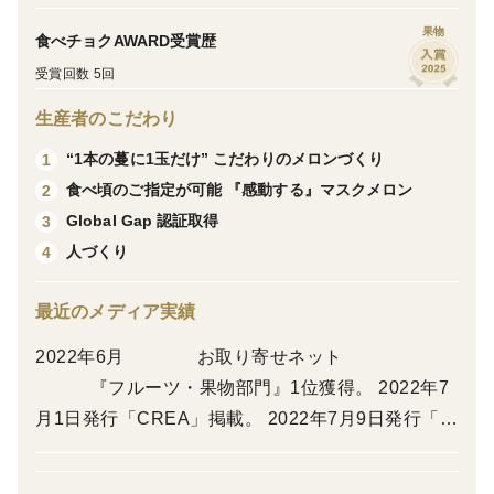
【一果相伝マスクメロンよくあるご質問】
果物
食べチョクAWARD受賞歴
Q.メッセージカードはつけられますか？
受賞回数 5回
A.可能でございます。贈答品、厳選品を選択頂いた場合
はメッセージ内容もご要望に沿った形で対応いたします
生産者のこだわり
ので特記事項にきさいください。
“1本の蔓に1玉だけ” こだわりのメロンづくり
1
食べ頃のご指定が可能 『感動する』マスクメロン
2
Q.熨斗はつけられますか？
Global Gap 認証取得
3
A.可能でございます。御供えのしご希望のお客様は通常
人づくり
4
「黄白」水引のお熨斗になります。その他ご希望の場合
は備考欄にご記入記ださい。
最近のメディア実績
2022年6月 お取り寄せネット
Q食べごろ指定は可能ですか？
『フルーツ・果物部門』1位獲得。 2022年7
A.贈答品以上を優先し、できるだけご希望に添えるよう
月1日発行「CREA」掲載。 2022年7月9日発行「サ
にいたしますが、収穫日の関係でご希望に添えない場合
ライ」掲載。 2022年7月9日放送「王様のブラン
もありますのでその時は何卒ご了承のほどよろしくお願
チ」弊社メロンを 使用したパ
いします。ご購入時、食べごろの希望に関して特記事項