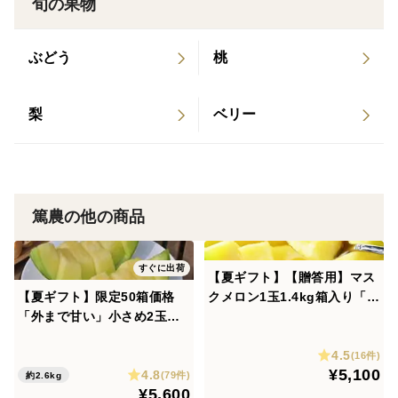
旬の果物
マスクメロンは、昔からお祝いやお見舞いなどの大事な
ぶどう
桃
場面で選んで頂いております。
梨
ベリー
お見舞いの品として重宝されてきた理由は、柔らかい果
物として喉に通りやすい事があります。
又、その意味を辿るとマスクメロンの網目は傷が修復し
て出来上がったもので、その驚異的な治癒力からとも言
われています。
篤農の他の商品
1本の木に1個だけしかメロンを収穫せず、1度収獲が終
すぐに出荷
【夏ギフト】【贈答用】マス
われば、メロンの根葉茎の役割は終わります。
【夏ギフト】限定50箱価格
クメロン1玉1.4kg箱入り「熨
人も1度きりの人生ですので各シーンを大切に過ごして
「外まで甘い」小さめ2玉で
斗対応可」
2.6kg高糖度マスクメロン
欲しいと、御祝い時には、貴重なものとして贈られてき
4.5
(16件)
ました。
¥5,100
4.8
(79件)
約2.6kg
その他マスクメロンは生鮮食品の中でも天然アミノ酸の
¥5,600