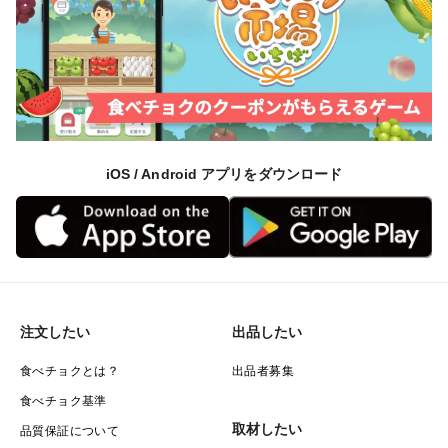
いてから冷蔵庫に入れるなど保管温度を変えることで1
週間ほど遅らせることが出来ます。
メロンを美味しくするために、成長ホルモン剤は使用し
ていないため、食べ頃になっても香りがしない場合があ
ります。
そのときは食べ頃カードを参考にしていただくか、
iOS / Android アプリをダウンロード
こちらの2本の動画を確認していただけると幸いです。
注文したい
出品したい
食べチョクとは？
出品者募集
食べチョク基準
取材したい
品質保証について