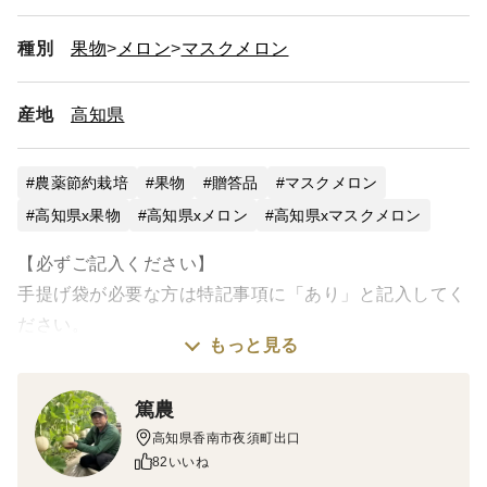
種別
果物
メロン
マスクメロン
産地
高知県
農薬節約栽培
果物
贈答品
マスクメロン
高知県x果物
高知県xメロン
高知県xマスクメロン
【必ずご記入ください】
手提げ袋が必要な方は特記事項に「あり」と記入してく
ださい。
もっと見る
リボンについては金、銀、赤、青、いずれかを選ぶこと
ができます。
篤農
※特に記載がない方は金リボンのみつけて発送いたしま
高知県香南市夜須町出口
す。
82いいね