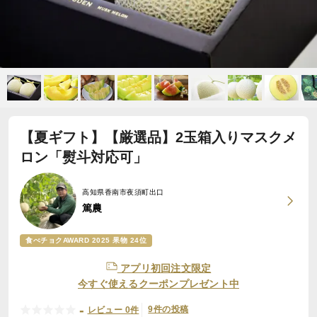
【夏ギフト】【厳選品】2玉箱入りマスクメ
ロン「熨斗対応可」
高知県香南市夜須町出口
篤農
食べチョクAWARD 2025 果物 24位
アプリ初回注文限定
今すぐ使えるクーポンプレゼント中
-
9件の投稿
レビュー 0件