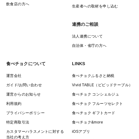
飲食店の方へ
生産者への取材を申し込む
連携のご相談
法人連携について
自治体・省庁の方へ
ポイントはつるの状態と側面に、ごくわずかの弾力があ
る状態で判断します。
食べチョクについて
LINKS
運営会社
食べチョクふるさと納税
ガイド/お問い合わせ
Vivid TABLE（ビビッドテーブル）
購入前の質問の連絡方法は購入ページ下の「この商品に
運営からのお知らせ
食べチョク コンシェルジュ
関連するQ＆A」の更に下にある「質問を投稿する」を
利用規約
食べチョク フルーツセレクト
クリックしてご記入お願いします。
購入後のご質問は特記事項でもお問い合わせできます。
プライバシーポリシー
食べチョク ギフトカード
特定商取引法
食べチョク&more
カスタマーハラスメントに対する
iOSアプリ
当社の考え方