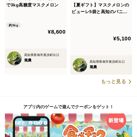
で3kg高糖度マスクメロン
【夏ギフト】マスクメロンの
す。
ピューレ5袋と高知のバニラ
きれいな地下水に恵まれ日射量の多い地域です。
アイス5個
約3kg
¥8,600
食べチョクアワード果物部門2位（2020年度2021年度）
¥5,100
総合部門においても2021年度7位を頂きました。引き続
きお客様に幸せを届けられる様に努力していきます。
高知県香南市夜須町出口
篤農
高知県香南市夜須町出口
贈答用マスクメロンは特に程よい大きさと外観、内容の
篤農
良いものを厳選しています。
もっと見る
贈答品としての対応させていただきます。お見舞いや、
お祝い、お世話になった方への手土産にも。
アプリ内のゲームで遊んでクーポンをゲット！
メロンの食べごろで迷ってしまいませんか？
「食べごろ」を表示してお届けします。
食べごろの違うメロンを入れる対応は出来ませんが、届