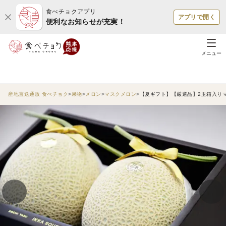
食べチョクアプリ
アプリで開く
便利なお知らせが充実！
メニュー
産地直送通販 食べチョク
果物
メロン
マスクメロン
【夏ギフト】【厳選品】2玉箱入り