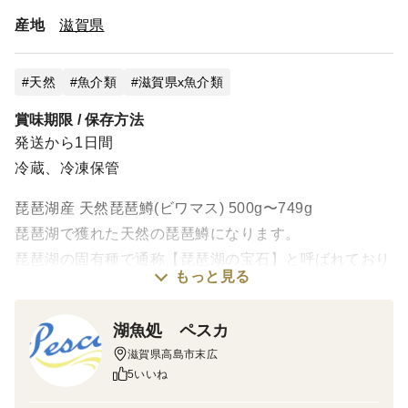
産地
滋賀県
天然
魚介類
滋賀県x魚介類
賞味期限 / 保存方法
発送から1日間
冷蔵、冷凍保管
琵琶湖産 天然琵琶鱒(ビワマス) 500g〜749g
琵琶湖で獲れた天然の琵琶鱒になります。
琵琶湖の固有種で通称【琵琶湖の宝石】と呼ばれており
もっと見る
ます。
最近はTVで取り上げられたり、トローリングが人気で
湖魚処 ペスカ
比較的認知度が上がってきています。
滋賀県高島市末広
冬の琵琶鱒は身が締まっており脂っ気が少なくあっさり
5いいね
いただいていただけると思います。