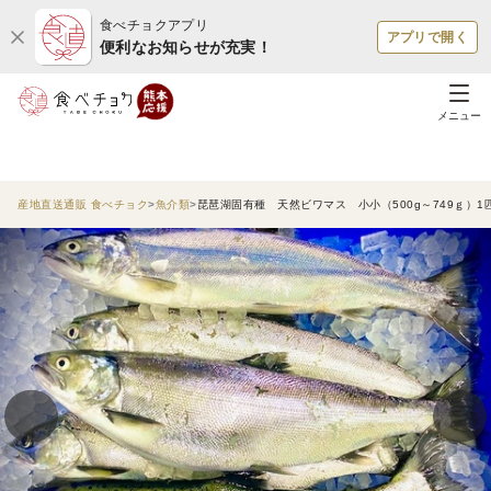
食べチョクアプリ
アプリで開く
便利なお知らせが充実！
メニュー
産地直送通販 食べチョク
魚介類
琵琶湖固有種 天然ビワマス 小小（500g～749ｇ）