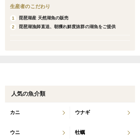
生産者のこだわり
漁法：引き縄(トローリング)、刺し網
琵琶湖産 天然湖魚の販売
1
内容量 ：1匹(500g〜749g )
琵琶湖漁師直送、朝獲れ鮮度抜群の湖魚をご提供
2
※こちらの商品は1匹の重量が500g〜749gの琵琶鱒にな
ります。ランダムの為、購入者様で重さを選んで選んで
いただく事はできません。
発送状態：生状態（真空パック梱包）
※当日の天候、漁獲量により発送まで数日期間をいただ
く場合がありますので、
その際はご了承ください。
人気の魚介類
おすすめ調理方法：
カニ
ウナギ
刺身、煮付け、フライ、塩焼き、佃煮、ムニエル 等
ウニ
牡蠣
発送までの流れ：