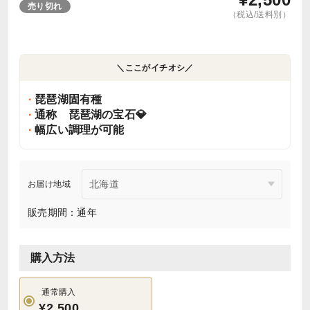
売り切れ
（税込/送料別）
＼ここがイチオシ／
琵琶湖固有種
通称 琵琶湖の宝石💎
幅広い調理が可能
お届け地域
販売期間：通年
購入方法
通常購入
¥2,500