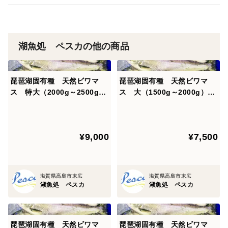
お客様から受注後に、当日に水揚げした魚を、船上で活
き〆を行い、真空パックに入れ、即日発送することで、
新鮮な状態でお客様にお届けできます。
※血抜きの加減で物によって尾っぽに切り込みを入れて
湖魚処 ペスカの他の商品
いる場合がありますが、品質には一切問題はありませ
ん。
琵琶湖固有種 天然ビワマ
琵琶湖固有種 天然ビワマ
ス 特大（2000g～2500g）
ス 大（1500g～2000g）1
生状態でのお届けですので、商品到着後は、速やかに調
1匹 朝獲れ即日発送！
匹 朝獲れ即日発送！
理、又は冷凍保管してください。
¥9,000
¥7,500
発送はクール宅急便にて送らせていただきます。
この機会に是非一度、琵琶湖固有種の天然琵琶鱒をご賞
滋賀県高島市末広
滋賀県高島市末広
湖魚処 ペスカ
湖魚処 ペスカ
味いただければと思います。
琵琶湖固有種 天然ビワマ
琵琶湖固有種 天然ビワマ