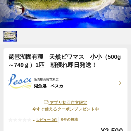
琵琶湖固有種 天然ビワマス 小小（500g
～749ｇ）1匹 朝獲れ即日発送！
滋賀県高島市末広
湖魚処 ペスカ
アプリ初回注文限定
今すぐ使えるクーポンプレゼント中
-
0件の投稿
レビュー 0件
¥
2,500