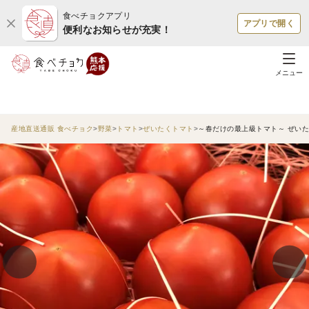
食べチョクアプリ
アプリで開く
便利なお知らせが充実！
メニュー
産地直送通販 食べチョク
野菜
トマト
ぜいたくトマト
～春だけの最上級トマト～ ぜい