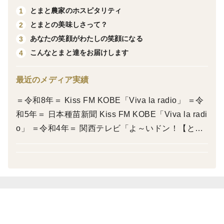
トを【ぜいたくトマト《極み》】としてお届けさせてい
とまと農家のホスピタリティ
1
ただきます。
とまとの美味しさって？
2
あなたの笑顔がわたしの笑顔になる
3
では、ご参考までに... 全国トマト選手権において審査に
こんなとまと達をお届けします
4
あたられた野菜ソムリエの方々よりいただいたコメント
を抜粋して、【ぜいたくトマト《極み》】の魅力お伝え
最近のメディア実績
いたします。
＝令和8年＝ Kiss FM KOBE「Viva la radio」 ＝令
和5年＝ 日本種苗新聞 Kiss FM KOBE「Viva la radi
・この一品で料理を食べているような旨味を感じる。
o」 ＝令和4年＝ 関西テレビ「よ～いドン！【とな
りの人間国宝さん】」 関西テレビ「土曜日もよ～い
・とてもジューシーで果汁が口の中いっぱいに広がりま
ドン！」 テレビ朝日「林修のレッスン！今でしょ」
す。甘味、酸味、旨味が濃く、塩味も感じて、バランス
ラジオ関西「谷五郎のこんにちは ふぁ～みん」 神
よく、濃いトマトジュースを飲んでいるよう。
戸新聞(東播版)「きらり ひと巡り」 ＝令和3年＝ Ki
ss FM KOBE「Viva la radio」 Kiss FM KOBE「4S
・しっかりとしたゼリー部分から、ひと口かみしめた
EASONS」
ら、甘味、酸味、旨味、塩味、すべての味が口に広がっ