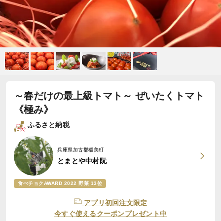
～春だけの最上級トマト～ ぜいたくトマト
《極み》
ふるさと納税
兵庫県加古郡稲美町
とまとや中村阮
食べチョクAWARD 2022 野菜 13位
アプリ初回注文限定
今すぐ使えるクーポンプレゼント中