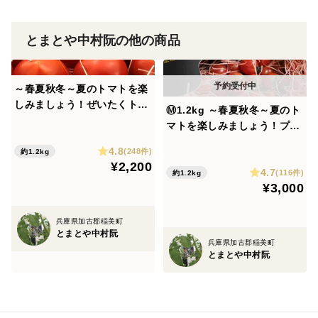
この春に【ぜいたくトマト(極み)】を楽しんでみません
か？
とまとや中村阮の他の商品
～春夏秋冬～夏のトマトを楽
しみましょう！ぜいたくトマ
Ⓜ1.2kg ～春夏秋冬～夏のト
ト《夏の陣》
マトを楽しみましょう！プチ
ぷよ《夏の陣》
4.8
(248件)
約1.2kg
¥2,200
4.7
(116件)
約1.2kg
¥3,000
兵庫県加古郡稲美町
とまとや中村阮
兵庫県加古郡稲美町
とまとや中村阮