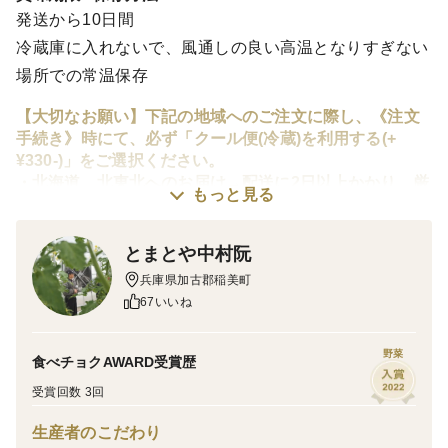
発送から10日間
冷蔵庫に入れないで、風通しの良い高温となりすぎない
場所での常温保存
【大切なお願い】下記の地域へのご注文に際し、《注文
手続き》時にて、必ず「クール便(冷蔵)を利用する(+
¥330-)」をご選択ください。
・北海道、北東北へのお届け→配送に2日以上かかり、厳
もっと見る
寒期においては、トマトが凍結する恐れがあります
・沖縄県へのお届け→配送に2日以上かかり、また、航空
機を利用するため、寒暖差が激しく、トマトが劣化する
とまとや中村阮
恐れがあります
兵庫県加古郡稲美町
67いいね
ぜいたくトマト《極み》
ご存知のように(笑)、ぜいたくトマトは美味い！ 抜群に
野菜
食べチョクAWARD受賞歴
美味い！トマトではありますが... トマトが旬！を迎えた
受賞回数 3回
2月中旬以降、全量を糖度センサーでチェックし、「と
生産者のこだわり
まとや中村阮」的に基準に達した高糖度のぜいたくトマ