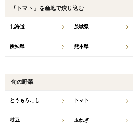
て「う～ん、しあわせ」という気持ちに。
「トマト」を産地で絞り込む
・甘味ではなく、酸味と塩味で勝負できる本格派。いつ
北海道
茨城県
までも口の中に旨さが広がり、その余韻に浸っていま
す。
愛知県
熊本県
・トマトの理想の味を突き詰めていくと、このような味
になるのかと... 万人の期待を裏切らない、さらに上を行
く味でした。
旬の野菜
・そのままで十分美味しいので、暑い日には、冷やしト
とうもろこし
トマト
マトにしていただいたら最高だと想像します。
「とまとや中村阮」が自信をもってお届けする最上級の
枝豆
玉ねぎ
トマトとなります… たぶん(笑)。ご家族やご友人へのプ
レゼントとして、ご自身へのご褒美として、旬を迎えた