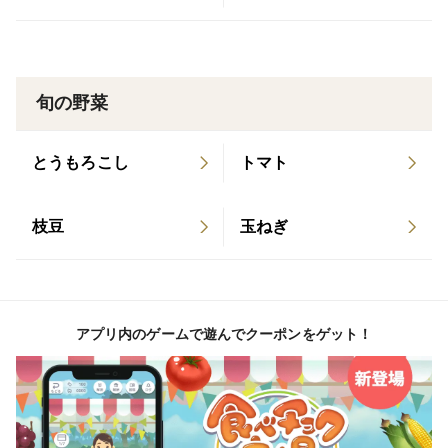
ラッセ・離乳食後期にも重宝します。
見た目も可愛らしく、盛り付けやお菓子のアクセントに
も活躍します。
旬の野菜
※箱の重さを除いた「安納芋の実重量」でお届けしま
す。
とうもろこし
トマト
枝豆
玉ねぎ
●保存方法
〔常温保存〕
新聞紙で1本ずつ包み、冷暗所（13〜15℃）に保管して
アプリ内のゲームで遊んでクーポンをゲット！
ください。
届いた箱のまま保存する場合は、箱に小さな穴をあけ、
フタを軽く開けておくと湿気がこもりにくくおすすめで
す。