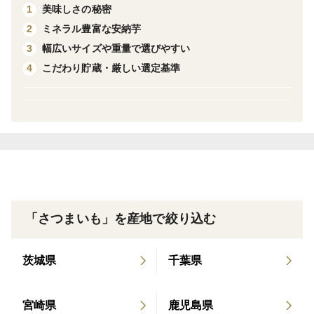
美味しさの秘密
1
美容にも大変適した食材です。
ミネラル豊富な安納芋
2
幅広いサイズや重量で選びやすい
3
どうぞ、この機会にお楽しみください。
こだわり貯蔵・厳しい選定基準
4
●商品の特徴（極プチサイズ）
品種： 安納紅（安納芋）
規格： 極プチサイズ（25g〜40g）
内容： 1kgあたり約24個入り
特徴： 可愛い“ひとくちサイズ”。時短調理やスイーツの
「さつまいも」を産地で絞り込む
アクセントに便利な“超小粒サイズ”
茨城県
千葉県
安納芋の中でも特に小さく、短時間で調理できる便利サ
イズ。
宮崎県
鹿児島県
ひとくち焼き芋として手軽に楽しめるほか、スープ・グ