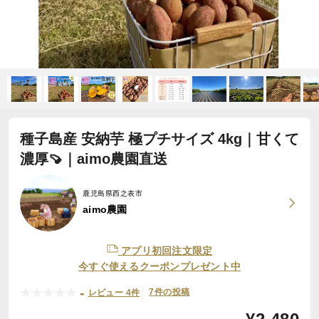
種子島産 安納芋 極プチサイズ 4kg｜甘くて
濃厚🍠｜aimo農園直送
鹿児島県西之表市
aimo農園
アプリ初回注文限定
今すぐ使えるクーポンプレゼント中
-
7件の投稿
レビュー 4件