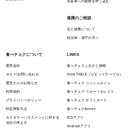
生産者への取材を申し込む
保存環境にもよりますが、目安としてお届けから約1か
月ほどお楽しみいただけます。
連携のご相談
※高温・多湿の場所を避け、風通しの良いところで保管
してください。
法人連携について
自治体・省庁の方へ
Q.「冷暗所」とは？
直射日光が当たらず、涼しく風通しの良い場所を指しま
食べチョクについて
LINKS
す。
運営会社
食べチョクふるさと納税
例：廊下の隅・床下・食器棚の奥などが最適です。
ガイド/お問い合わせ
Vivid TABLE（ビビッドテーブル）
運営からのお知らせ
食べチョク コンシェルジュ
利用規約
食べチョク フルーツセレクト
プロフィール欄では、
プライバシーポリシー
食べチョク ギフトカード
最新のお知らせや aimo農園のこだわりもご紹介してい
特定商取引法
食べチョク&more
ます。
カスタマーハラスメントに対する
iOSアプリ
当社の考え方
種子島の豊かな自然の中で、ひとつひとつ大切に育てた
Androidアプリ