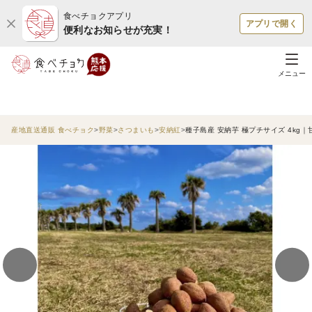
食べチョクアプリ
アプリで開く
便利なお知らせが充実！
メニュー
産地直送通販 食べチョク
野菜
さつまいも
安納紅
種子島産 安納芋 極プチサイズ 4kg｜