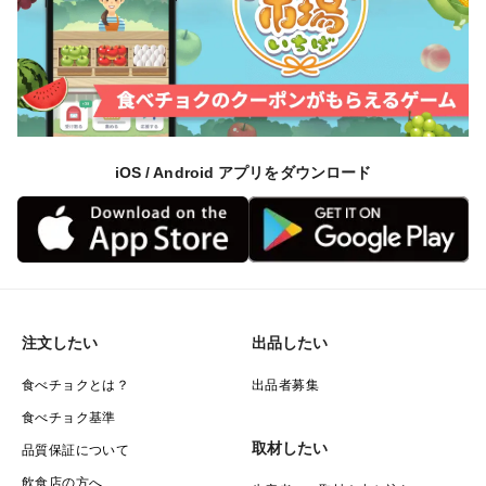
〔冷凍保存〕
加熱後（蒸す・茹でる・焼くなど）に冷凍保存が可能で
す。
焼き芋はラップで包み、冷凍庫で保存してください。
iOS / Android アプリをダウンロード
冷蔵庫での保存は避けてください（低温障害を起こしや
すくなります）。 また、水洗いは調理の直前に行うの
が◎。
芽が出ても毒性はなく、手で簡単に取り除けます。
注文したい
出品したい
食べチョクとは？
出品者募集
●よくある質問
食べチョク基準
取材したい
品質保証について
Q. どのくらい日持ちしますか？
飲食店の方へ