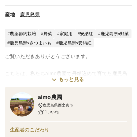
産地
鹿児島県
農薬節約栽培
野菜
家庭用
安納紅
鹿児島県x野菜
鹿児島県xさつまいも
鹿児島県x安納紅
ご覧いただきありがとうございます。
こちらは、私たちaimo農園で丹精込めて育てた鹿児島
もっと見る
県種子島産の安納芋です。専用の貯蔵庫で40日間以上、
じっくりと追熟させたお芋を、産地直送でお届けいたし
aimo農園
ます。
鹿児島県西之表市
11いいね
種子島の気候と特有の土壌で育った安納芋は、絶品の甘
さと豊かな風味が特徴です。さらに、安納芋には豊富な
生産者のこだわり
食物繊維、ビタミン、ミネラルが含まれており、健康や