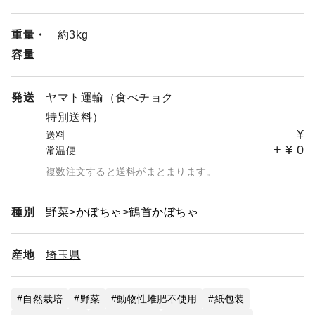
れの必要数量をお知らせください
重量・
約3kg
🚚 『すぐに出荷』について：都合により当日発送を停止
容量
します
お昼の１２時までのご注文で翌日発送します
（例：１月１日午前受注→１月２日発送→１月３日お
発送
ヤマト運輸（食べチョク
届け）
特別送料）
⚠️ただし、関西以西・北海道の方は翌々日お届けになり
¥
送料
ます
+
¥
0
常温便
１日に発送できる数には上限があります
出荷可能の場合、その限りではありません
複数注文すると送料がまとまります。
上限に達した場合は次の発送可能日に対応させていた
だきます
種別
野菜
かぼちゃ
鶴首かぼちゃ
産地
埼玉県
自然栽培
野菜
動物性堆肥不使用
紙包装