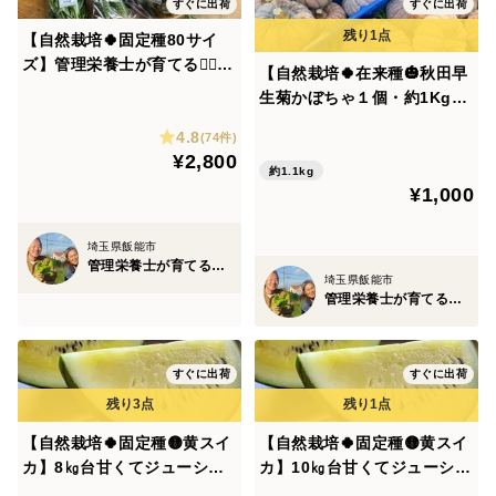
すぐに出荷
すぐに出荷
【自然栽培🍀固定種80サイ
ズ】管理栄養士が育てる🧑‍⚕️朝
【自然栽培🍀在来種🎃秋田早
採り新鮮！旬菜セットM
生菊かぼちゃ１個・約1Kg】
（３〜５人様向け）
ほっくり甘うま！使い切りサ
4.8
(74件)
イズ
¥2,800
約1.1kg
¥1,000
埼玉県飯能市
管理栄養士が育てる固定種/在来種のお野菜・自然栽培ナチュベジ＊ウィル
埼玉県飯能市
管理栄養士が育てる固定種/在来種のお野菜・自然栽培ナチュベジ＊ウィル
すぐに出荷
すぐに出荷
【自然栽培🍀固定種🟡黄スイ
【自然栽培🍀固定種🟡黄スイ
カ】8㎏台甘くてジューシー
カ】10㎏台甘くてジューシー
な黄色い大玉スイカ（１個）
な黄色い大玉スイカ（１個）