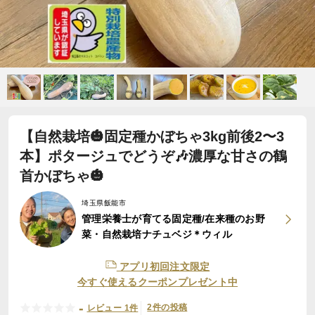
【自然栽培🎃固定種かぼちゃ3kg前後2〜3
本】ポタージュでどうぞ🎶濃厚な甘さの鶴
首かぼちゃ🎃
埼玉県飯能市
管理栄養士が育てる固定種/在来種のお野
菜・自然栽培ナチュベジ＊ウィル
アプリ初回注文限定
今すぐ使えるクーポンプレゼント中
-
2件の投稿
レビュー 1件