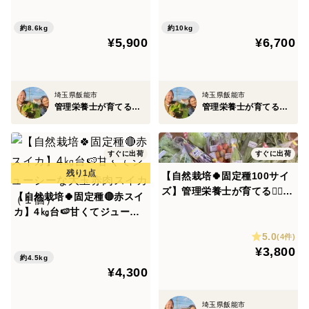
約8.6kg
約10kg
¥5,900
¥6,700
埼玉県飯能市
埼玉県飯能市
管理栄養士が育てる固定種/在来種のお野菜・自然栽培ナチュベジ＊ウィル
管理栄養士が育てる固定種/在来種のお野菜・自然栽培ナチュベジ＊ウィル
すぐに出荷
すぐに出荷
【自然栽培🍀固定種100サイ
ズ】管理栄養士が育てる🧑‍⚕️朝
【自然栽培🍀固定種🔴赤スイ
採り新鮮！お野菜大好き家族
カ】4㎏台🍉甘くてジューシ
のための旬菜セットL
ーな大玉赤肉スイカ（１個）
5.0
(4件)
¥3,800
約4.5kg
¥4,300
埼玉県飯能市