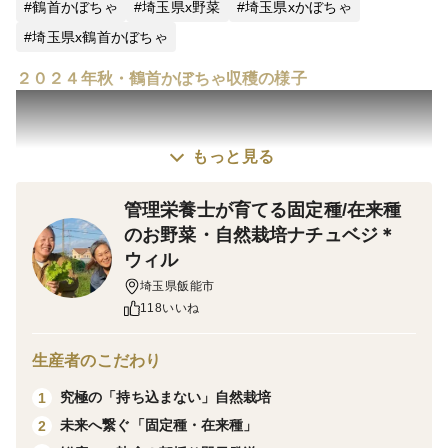
鶴首かぼちゃ
埼玉県x野菜
埼玉県xかぼちゃ
埼玉県x鶴首かぼちゃ
２０２４年秋・鶴首かぼちゃ収穫の様子
もっと見る
管理栄養士が育てる固定種/在来種
のお野菜・自然栽培ナチュベジ＊
ウィル
＊とろりと美味しい濃厚な甘さ（離乳食にも👶）
埼玉県飯能市
＊愛知の伝統品種『鶴首かぼちゃ』です
118いいね
＊種は下のふっくらした方に集中していて首の方にはあ
りません（画像５枚目）
生産者のこだわり
＊毎年種取りをして、苗から大事に育てています
＊おすすめ料理（１個のカボチャで食感が変わります）
究極の「持ち込まない」自然栽培
1
実の上の方＝やや柔らかめ→ソテーに
未来へ繋ぐ「固定種・在来種」
2