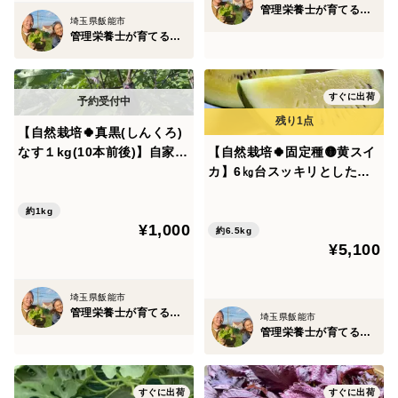
管理栄養士が育てる固定種/在来種のお野菜・自然栽培ナチュベジ＊ウィル
埼玉県飯能市
管理栄養士が育てる固定種/在来種のお野菜・自然栽培ナチュベジ＊ウィル
すぐに出荷
【自然栽培🍀真黒(しんくろ)
なす１kg(10本前後)】自家採
【自然栽培🍀固定種🟡黄スイ
種10年以上・皮が薄く瑞々し
カ】6㎏台スッキリとした甘
い・煮/焼き/揚げ/汁物/漬物、
さとジューシーさが特徴・黄
何でも美味しい！
色い大玉スイカ（１個）
約1kg
¥1,000
約6.5kg
¥5,100
埼玉県飯能市
管理栄養士が育てる固定種/在来種のお野菜・自然栽培ナチュベジ＊ウィル
埼玉県飯能市
管理栄養士が育てる固定種/在来種のお野菜・自然栽培ナチュベジ＊ウィル
すぐに出荷
すぐに出荷