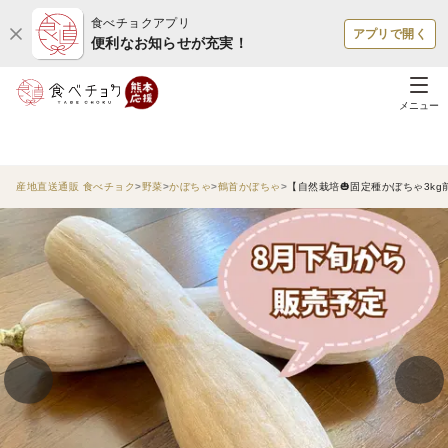
食べチョクアプリ
アプリで開く
便利なお知らせが充実！
メニュー
産地直送通販 食べチョク
野菜
かぼちゃ
鶴首かぼちゃ
【自然栽培🎃固定種かぼちゃ3kg