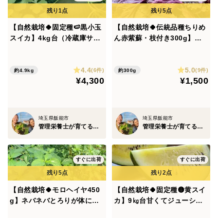
【自然栽培🍀固定種🍉黒小玉
【自然栽培🍀伝統品種ちりめ
スイカ】4kg台（冷蔵庫サイ
ん赤紫蘇・枝付き300g】梅
ズ）シャリっと甘くてジュー
干し・柴漬け・紫蘇ジュース
シー（１個）
に（簡単レシピ付き）
4.4
5.0
(6件)
(9件)
約4.9kg
約300g
¥4,300
¥1,500
埼玉県飯能市
埼玉県飯能市
管理栄養士が育てる固定種/在来種のお野菜・自然栽培ナチュベジ＊ウィル
管理栄養士が育てる固定種/在来種のお野菜・自然栽培ナチュベジ＊ウィル
すぐに出荷
すぐに出荷
【自然栽培🍀モロヘイヤ450
【自然栽培🍀固定種🟡黄スイ
g】ネバネバとろりが体にイ
カ】9㎏台甘くてジューシー
イ！自家採種
な黄色い大玉スイカ（１個）