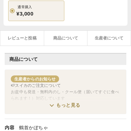
通常購入
¥3,000
レビューと投稿
商品について
生産者について
商品について
生産者からのお知らせ
🍉スイカのご注文について
お盆中も発送・無料内のし・クール便（届いてすぐに食べ
られます！）対応しています
ご注文の際に『特記事項』に明記ください
もっと見る
🚚冷蔵便・常温便の同梱について：可能（ご相談くださ
い）
内容
鶴首かぼちゃ
お客様専用の注文フォームをご用意しますので、それぞ