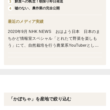
下の方＝クリーミー→ポタージュや製菓に
鮮度への執念！朝採り即日発送
3
⚠️皮は硬いので剥いてお使いください
嘘のない、農作業の完全公開
4
今年の秋は雨天が多く、果肉の水分量が増していま
す ご了承ください
最近のメディア実績
2020年9月 NHK NEWS おはよう日本 日本のま
＊重量３kg以上２〜３本のお届けです（重量優先）
ちかど情報室スペシャル「とれたて野菜を楽しも
＊自然栽培・固定種野菜の特性上、形や大きさにばらつ
う」にて、自然栽培を行う農業系YouTuberとして
きがあります
紹介される
＊重さは収穫時の重量です
＊梱包には、新聞紙・リユースダンボールを使用する場
合があります
＊紙包装でお届けします
「かぼちゃ」を産地で絞り込む