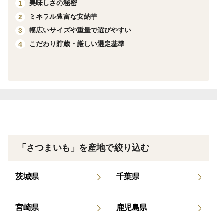
美味しさの秘密
1
として親しまれています。
ミネラル豊富な安納芋
2
幅広いサイズや重量で選びやすい
3
本商品は、2Sサイズ（約60〜80g）とSサイズ（約80〜
こだわり貯蔵・厳しい選定基準
4
140g）を混合してお届けいたします。どちらのサイズ
もそれぞれの魅力があり、食べ方によって使い分けが楽
しめます。
どうぞ、この機会にご賞味ください。
●商品の特徴（2Sサイズ）
「さつまいも」を産地で絞り込む
品種： 安納紅（安納芋）
茨城県
千葉県
規格： 2Sサイズ（60g〜80g）
内容： 1kgあたり約13〜16個入り
宮崎県
鹿児島県
特徴： 小さくても濃厚。お子様のおやつや夜食にも嬉