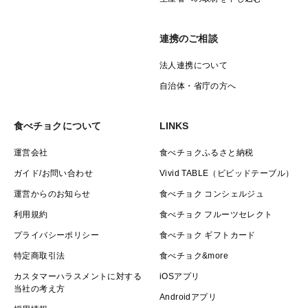
●保存方法
連携のご相談
〔常温保存〕
新聞紙で1本ずつ包み、冷暗所（13〜15℃）に保管して
法人連携について
ください。
自治体・省庁の方へ
届いた箱のまま保存する場合は、箱に小さな穴をあけ、
フタを軽く開けておくと湿気がこもりにくくおすすめで
食べチョクについて
LINKS
す。
運営会社
食べチョクふるさと納税
ガイド/お問い合わせ
Vivid TABLE（ビビッドテーブル）
〔冷凍保存〕
運営からのお知らせ
食べチョク コンシェルジュ
加熱後（蒸す・茹でる・焼くなど）に冷凍保存が可能で
利用規約
食べチョク フルーツセレクト
す。
プライバシーポリシー
食べチョク ギフトカード
焼き芋はラップで包み、冷凍庫で保存してください。
特定商取引法
食べチョク&more
冷蔵庫での保存は避けてください（低温障害を起こしや
カスタマーハラスメントに対する
iOSアプリ
当社の考え方
すくなります）。 また、水洗いは調理の直前に行うの
Androidアプリ