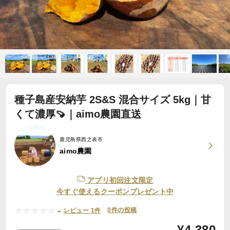
種子島産安納芋 2S&S 混合サイズ 5kg｜甘
くて濃厚🍠｜aimo農園直送
鹿児島県西之表市
aimo農園
アプリ初回注文限定
今すぐ使えるクーポンプレゼント中
-
0件の投稿
レビュー 1件
¥
4,380