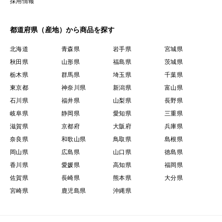
採用情報
が◎。
都道府県（産地）から商品を探す
芽が出ても毒性はなく、手で簡単に取り除けます。
北海道
青森県
岩手県
宮城県
秋田県
山形県
福島県
茨城県
●よくある質問
栃木県
群馬県
埼玉県
千葉県
東京都
神奈川県
新潟県
富山県
石川県
福井県
山梨県
長野県
Q. どのくらい日持ちしますか？
岐阜県
静岡県
愛知県
三重県
保存環境にもよりますが、目安としてお届けから約1か
滋賀県
京都府
大阪府
兵庫県
月ほどお楽しみいただけます。
奈良県
和歌山県
鳥取県
島根県
※高温・多湿の場所を避け、風通しの良いところで保管
岡山県
広島県
山口県
徳島県
してください。
香川県
愛媛県
高知県
福岡県
佐賀県
長崎県
熊本県
大分県
Q.「冷暗所」とは？
宮崎県
鹿児島県
沖縄県
直射日光が当たらず、涼しく風通しの良い場所を指しま
す。