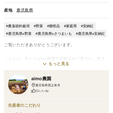
産地
鹿児島県
農薬節約栽培
野菜
贈答品
家庭用
安納紅
鹿児島県x野菜
鹿児島県xさつまいも
鹿児島県x安納紅
ご覧いただきありがとうございます。
こちらは、私たちaimo農園で丹精込めて育てた、鹿児
もっと見る
島県種子島産の安納芋です。専用の貯蔵庫で40日以上
じっくりと追熟させたお芋を、産地から直接お届けいた
aimo農園
します。
鹿児島県西之表市
11いいね
種子島の温暖な気候と特有の土壌で育った安納芋は、絶
品の甘さと豊かな風味が魅力です。また、食物繊維やビ
生産者のこだわり
タミン、ミネラルなども含まれ、日々の食卓を彩るお芋