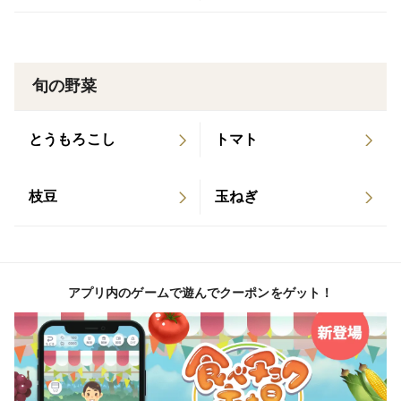
しい“小さめサイズ”
Sサイズよりひと回り小さく、そのまま丸ごと調理しや
すい実用的なサイズ。
旬の野菜
焼き芋・蒸し芋・煮物・スイーツなど幅広く活躍しま
す。
とうもろこし
トマト
お子様のおやつや夜食にもぴったりで、無駄なく使える
のも嬉しいポイントです。
枝豆
玉ねぎ
※箱の重さを除いた「安納芋の実重量」でお届けしま
す。
アプリ内のゲームで遊んでクーポンをゲット！
●商品の特徴（Sサイズ）
品種： 安納紅（安納芋）