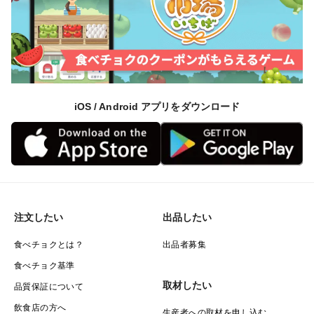
規格： Sサイズ（80g〜140g）
内容： 1kgあたり約8〜12個入り
特徴： 甘みがギュッと凝縮。初めての焼き芋にも使い
やすい“やや小さめサイズ”
やや小さめながら甘みがしっかり感じられ、特に“焼き
iOS / Android アプリをダウンロード
芋におすすめ”の人気サイズです。
扱いやすい大きさで、焼き芋に慣れていない方でも失敗
しにくいと好評。
スイーツづくりやお弁当にも使いやすく、食べ切りやす
い量でリピーターの多いサイズです。
注文したい
出品したい
※箱の重さを除いた「安納芋の実重量」でお届けしま
食べチョクとは？
出品者募集
す。
食べチョク基準
取材したい
品質保証について
飲食店の方へ
生産者への取材を申し込む