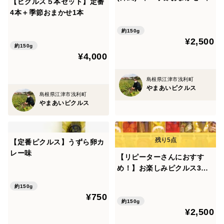
【ピクルス５本セット】定番
4本＋季節おまかせ1本
約150g
¥2,500
約150g
¥4,000
島根県江津市浅利町
やまあいピクルス
島根県江津市浅利町
やまあいピクルス
【定番ピクルス】うずら卵カ
レー味
【リピーターさんにおすす
め！】お楽しみピクルス3本
セット
約150g
¥750
約150g
¥2,500