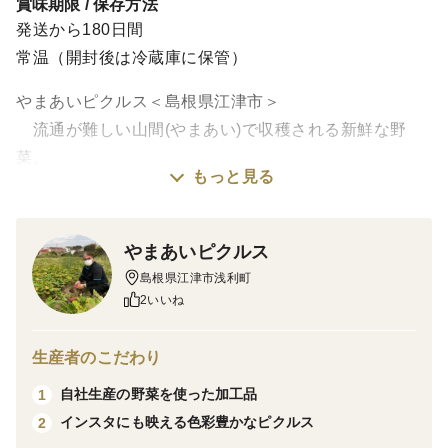
賞味期限 / 保存方法
発送から180日間
常温（開封後は冷蔵庫に保管）
やまあいピクルス＜島根県江津市＞
流通が難しい山間(やまあい)で収穫される新鮮な野
菜。
もっと見る
鮮度をそのままに、より健康的に、おいしくなるよう
に、
全国の皆様へお届けできるようにピクルスに仕上げま
やまあいピクルス
した。
島根県江津市浅利町
2いいね
■ミニトマトとはちみつ
ひとつずつ丁寧に湯剥きしたミニトマトは
生産者のこだわり
つるんとなめらかな食感になります。
自社生産の野菜を使った加工品
1
はちみつ入りの液に漬けたデザート仕立てのピクルスで
インスタにも映える色彩豊かなピクルス
2
す。