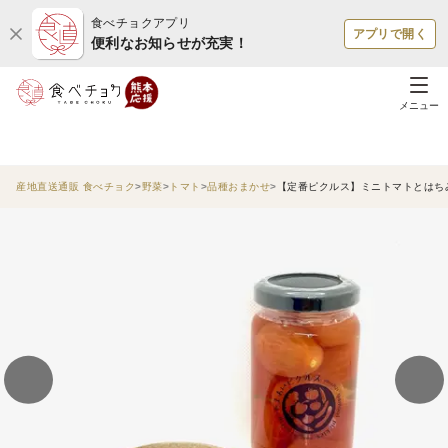
食べチョクアプリ
アプリで開く
便利なお知らせが充実！
メニュー
産地直送通販 食べチョク
野菜
トマト
品種おまかせ
【定番ピクルス】ミニトマトとはち