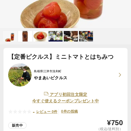
【定番ピクルス】ミニトマトとはちみつ
島根県江津市浅利町
やまあいピクルス
アプリ初回注文限定
今すぐ使えるクーポンプレゼント中
-
0件の投稿
レビュー 0件
¥
750
販売中
（税込/送料別）