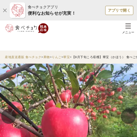
食べチョクアプリ
アプリで開く
便利なお知らせが充実！
メニュー
産地直送通販 食べチョク
果物
りんご
華宝
【9月下旬ころ収穫】華宝（かほう） 食べごたえ