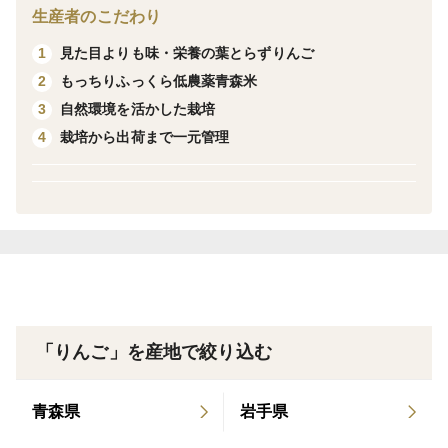
入ります。
生産者のこだわり
見た目よりも味・栄養の葉とらずりんご
1
【おいしく召し上がれる目安 冷蔵保存にて10日～2週
もっちりふっくら低農薬青森米
2
間】
自然環境を活かした栽培
3
りんごは冷やすと甘くなります。ぜひ、冷やしてお召し
栽培から出荷まで一元管理
4
上がりください。
【りんごの保存方法について】
届き次第、冷蔵庫や冷暗所など気温の変化がないところ
で保存してください。
新聞紙などで包み、ビニール袋に入れてから冷蔵庫に入
れると鮮度がより保たれます。
「りんご」を産地で絞り込む
【農薬節約栽培について】
当園では、全期間を通して農薬散布量を300L/10aに統
青森県
岩手県
一しています。