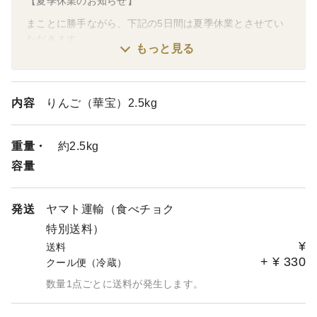
【夏季休業のお知らせ】
まことに勝手ながら、下記の5日間は夏季休業とさせてい
ただきます。
もっと見る
◆8/13(木)～8/16(日)◆
休業中の受注確認、お問合せへの返信等は8/17(月)から順
次対応いたします。
内容
りんご（華宝）2.5kg
ご不便をおかけいたしますが、ご理解のほどよろしくお願
いいたします。
重量・
約2.5kg
容量
発送
ヤマト運輸（食べチョク
特別送料）
¥
送料
+
¥
330
クール便（冷蔵）
数量1点ごとに送料が発生します。