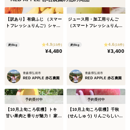
【訳あり】有袋ふじ （スマー
ジュース用・加工用りんご
トフレッシュりんご）シャキ
（スマートフレッシュりん
シャキ食感！甘み爽やか！5k
ご）お得にたっぷり使える！
g（12〜26個）
5kg
4.9
4.6
(15件)
(16件)
約5kg
約5kg
¥4,480
¥3,400
青森県弘前市
青森県弘前市
RED APPLE 赤石農園
RED APPLE 赤石農園
【10月上旬ころ収穫】トキ
【10月上旬ころ収穫】千秋
甘い果肉と香りが魅力！ 家庭
(せんしゅう) りんごらしい甘
用 2.5kg (6～13個)
酸っぱさ 家庭用 2.5kg (6～1
3個)