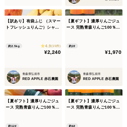
【訳あり】有袋ふじ （スマー
【夏ギフト】濃厚りんごジュ
トフレッシュりんご）シャキ
ース 完熟青森りんご100％
シャキ食感！甘み爽やか！2.
『しぼってそのまんま』（1
5kg（6〜13個）
Ｌ×2本入）
4.9
(15件)
約2.5kg
約2ℓ
¥2,240
¥1,970
青森県弘前市
青森県弘前市
RED APPLE 赤石農園
RED APPLE 赤石農園
【夏ギフト】濃厚りんごジュ
【夏ギフト】濃厚りんごジュ
ース 完熟青森りんご100％
ース 完熟青森りんご100％
『しぼってそのまんま』（1
『しぼってそのまんま』（1
Ｌ×12本入）
Ｌ×6本入）
約12ℓ
約6ℓ