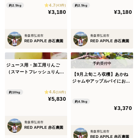
4.7
(43件)
約2.5kg
約2.5kg
¥3,180
¥3,180
青森県弘前市
青森県弘前市
RED APPLE 赤石農園
RED APPLE 赤石農園
ジュース用・加工用りんご
（スマートフレッシュりん
【9月上旬ころ収穫】あかね
ご）お得にたっぷり使える！
ジャムやアップルパイにおす
10kg
すめ！ 家庭用 4.5kg（18〜2
4.6
(16件)
約10kg
8個）
¥5,830
約4.5kg
¥3,370
青森県弘前市
RED APPLE 赤石農園
青森県弘前市
RED APPLE 赤石農園