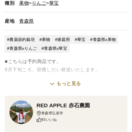
種別
果物
りんご
華宝
産地
青森県
農薬節約栽培
果物
家庭用
華宝
青森県x果物
青森県xりんご
青森県x華宝
■こちらは予約商品です。
9月下旬ころ、収穫しだい発送いたします。
もっと見る
華宝はシャクッとした歯ざわりがあり、酸味をほとんど
感じない甘く食べやすいりんごです。果汁も豊富で、噛
むごとにさわやかな香りが口いっぱいに広がります。
RED APPLE 赤石農園
早生りんごの中では食感や風味が日持ちしやすく、注目
青森県弘前市
を集めている希少品種です。
93いいね
※家庭用につき、生育途中でついた小キズがあるものも