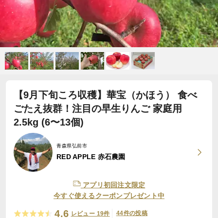
【9月下旬ころ収穫】華宝（かほう） 食べ
ごたえ抜群！注目の早生りんご 家庭用
2.5kg (6〜13個)
青森県弘前市
RED APPLE 赤石農園
アプリ初回注文限定
今すぐ使えるクーポンプレゼント中
4.6
44件の投稿
レビュー 19件