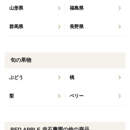
これは青森県防除暦等で目安とされる春先の散布量から
山形県
福島県
ほぼ変えず、落花後以降の目安とされる500L/10aと比
較すると200L少ない、約40％を削減した量になりま
群馬県
長野県
す。
殺虫、殺菌の効果は弱まりますが、できるだけ少ない散
布量につとめています。
旬の果物
ぶどう
桃
梨
ベリー
RED APPLE 赤石農園の他の商品