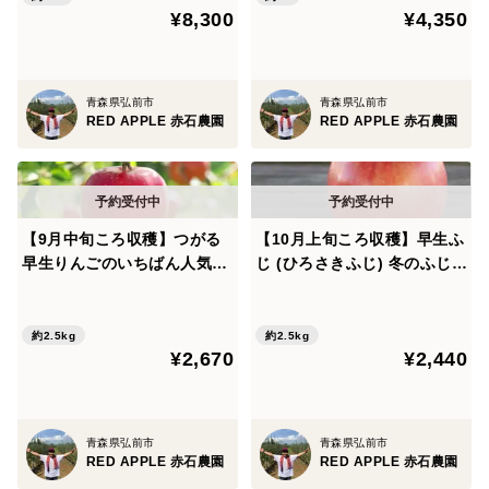
¥8,300
¥4,350
青森県弘前市
青森県弘前市
RED APPLE 赤石農園
RED APPLE 赤石農園
【9月中旬ころ収穫】つがる
【10月上旬ころ収穫】早生ふ
早生りんごのいちばん人気！
じ (ひろさきふじ) 冬のふじが
家庭用 2.5kg（6～13個）
待ちきれない方へ！ 家庭用
2.5kg (6〜13個)
約2.5kg
約2.5kg
¥2,670
¥2,440
青森県弘前市
青森県弘前市
RED APPLE 赤石農園
RED APPLE 赤石農園