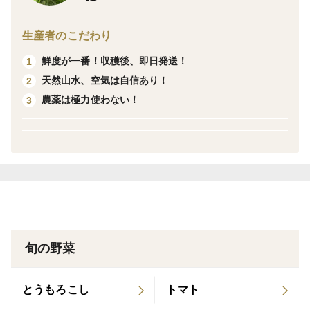
あまり伸びないとの事)
生産者のこだわり
富山県は南砺市の山奥(旧 利賀村)で栽培中のみょうがで
鮮度が一番！収穫後、即日発送！
1
す。※ネットで『利賀村』と検索してみてください♪
天然山水、空気は自信あり！
2
山奥の村ですが天然の山水、澄んだ空気の中でのびのび
農薬は極力使わない！
3
とみょうがが育っております。
普段は車もほぼ通らないのでとにかく空気が新鮮です。
そんな中育ったみょうがを是非ともご賞味ください。
収穫は8月頃からとなります。
品質維持のためクール便での発送となります。
※収穫後、天然湧き水で洗い即日発送致します。発送は
クール便と致します。新鮮みょうがを収穫出来次第発送
旬の野菜
するので日付指定は出来ませんのでご了承ください。
またみょうがは収穫後も成長を続け、お手元に届く間に
とうもろこし
トマト
黄色い蕾が伸びてくる場合がありますが引き抜いてもら