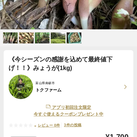
《今シーズンの感謝を込めて最終値下
げ！！》みょうが(1kg)
富山県南砺市
トクファーム
アプリ初回注文限定
今すぐ使えるクーポンプレゼント中
-
3件の投稿
レビュー 0件
¥
1,700