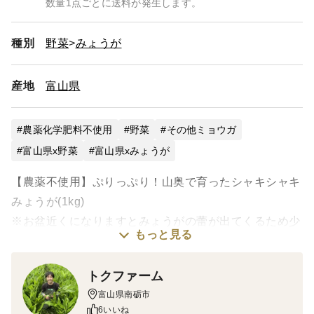
数量1点ごとに送料が発生します。
種別
野菜
みょうが
産地
富山県
農薬化学肥料不使用
野菜
その他ミョウガ
富山県x野菜
富山県xみょうが
【農薬不使用】ぷりっぷり！山奥で育ったシャキシャキ
みょうが(1kg)
※お盆近くになりますとみょうがの蕾が出てくるため少
もっと見る
し値下げしての出品となります。蕾がある場合は引っ張
ればすぐに取れますし、蕾を食べる方、料理に使う方も
トクファーム
おられます。みょうがは収穫しても生きているため配送
富山県南砺市
中に蕾が伸びてくる事もあるそうです。(クール便では
6いいね