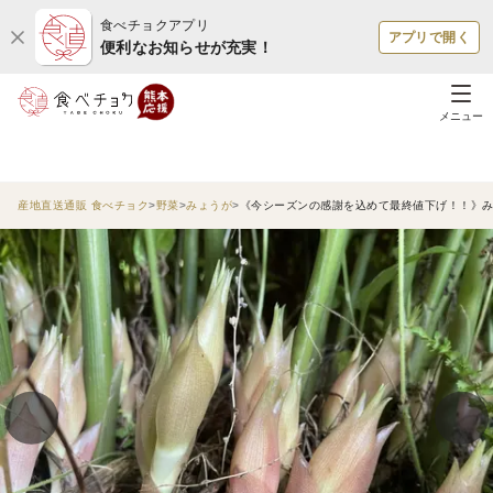
食べチョクアプリ
アプリで開く
便利なお知らせが充実！
メニュー
産地直送通販 食べチョク
野菜
みょうが
《今シーズンの感謝を込めて最終値下げ！！》みょう