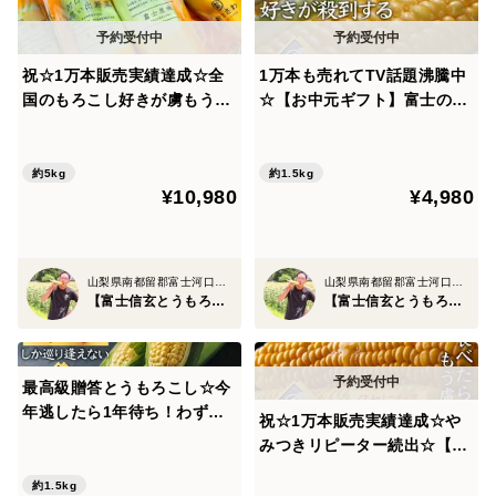
け継ぎ、現代でもその方法でとうもろこしを育てていま
す。
祝☆1万本販売実績達成☆全
1万本も売れてTV話題沸騰中
国のもろこし好きが虜もう戻
☆【お中元ギフト】富士の恩
そして、そのとうもろこしを武田信玄の所縁ある神社に
れない【お中元ギフト】日本
恵を最大限享受した『富士信
奉納献上品として奉げております💡
最高峰の糖度を誇る『富士信
玄とうもろこし』特大4本約
玄とうもろこし』約5kg【朝
1.5kg☆旬の甘いトウモロコ
約5kg
約1.5kg
¥10,980
¥4,980
どれ】🌽8月中旬予約🌽
シ【朝どれ】【8月下旬予
実はその由緒正しい神社は『武田家三代』が祈願した富
約】
士山最古の神社"武田信玄公祈願所"という歴史があり、
現代ではパワースポットとしても有名です。
山梨県南都留郡富士河口湖町
山梨県南都留郡富士河口湖町
【富士信玄とうもろこし】大澤園
【富士信玄とうもろこし】大澤園
その500年受け継がれ、所縁のある神社に奉納献上品と
して奉げられているとうもろこしこそ、当園の『富士信
玄ブランド』なのです🌽
最高級贈答とうもろこし☆今
年逃したら1年待ち！わずか
祝☆1万本販売実績達成☆や
3％しか収穫出来ない超希少
みつきリピーター続出☆【お
『天下逸品』富士信玄とうも
中元ギフト】食のプロが唸る
🌽②日照時間日本一フルーツ王国山梨の環境
ろこしブランド最高峰約1.5k
約1.5kg
魅惑の『富士信玄とうもろこ