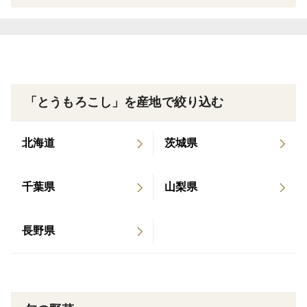
当園ではフルーツ王国山梨で500年代々伝わる門外不出
の秘伝農法を採用しており、他では絶対に真似できない
農法でとうもろこしを大事に大事に育てています。
その唯一無二の農法で育て上げられた極上のとうもろこ
しは
「とうもろこし」を産地で絞り込む
一般的なとうもろこしよりゆっくりゆっくり成長させる
北海道
茨城県
ため、一粒一粒は実が弾ける寸前ギリギリまでぎっっし
りと詰まっており、ずっしりと重量感あるたくましいと
千葉県
山梨県
うもろこしです🌽
長野県
味わいも実が一粒一粒に凝縮されているので、濃厚でコ
クあるとうもろこしの旨味が存分に感じられます💡
それ故に"全国のとうもろこし好き"が毎年殺到するほど