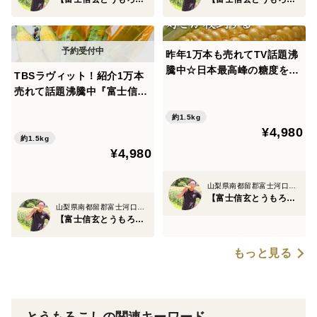
🌽③富士山の独特な地形から生まれる15度以上の寒暖差
昨年1万本も売れてTV話題沸
山梨の中でも特に独特の地形を持つ『河口湖』🗻
騰中☆日本最高峰の糖度を誇
TBSラヴィット！紹介1万本
る『富士信玄とうもろこし』
売れて話題沸騰中『富士信玄
そのため、日中は30度を超えながら夜になると冷え込む
【お中元ギフト】特大4本約
とうもろこし』クセになる圧
1.5kg☆旬の甘いトウモロコ
など寒暖差が15度以上もの厳しい環境🌞
約1.5kg
倒的糖度食のプロが唸る魅惑
¥4,980
シ【朝どれ】
の特大4本1.5kg【朝どれ】旬
約1.5kg
¥4,980
の甘いトウモロコシ【夏ギフ
この15度と言う寒暖差は日本でもそうそうありません。
ト】【8月下旬予約】
山梨県南都留郡富士河口湖町
日中に太陽をたっぷり浴びたとうもろこしが夜グッと冷
【富士信玄とうもろこし】大澤園
山梨県南都留郡富士河口湖町
え込んだ時、自分の身を守るために糖度を高めます☆
【富士信玄とうもろこし】大澤園
もっと見る
その寒暖差が毎日続きますから、それはそれは他の地域
では成し得ない糖度を誇るのはまさに自然の結晶そのも
の💡