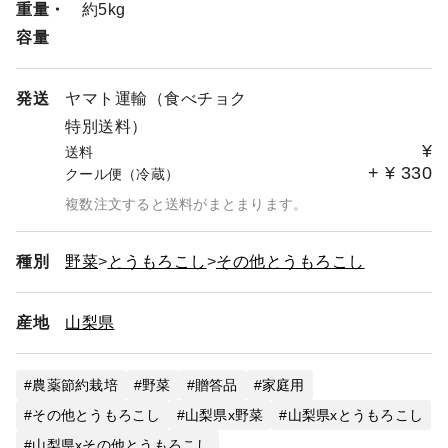
重量・
約5kg
容量
発送
ヤマト運輸（食べチョク
特別送料）
¥
送料
+
¥
330
クール便（冷蔵）
複数注文すると送料がまとまります。
種別
野菜
とうもろこし
その他とうもろこし
産地
山梨県
農薬節約栽培
野菜
贈答品
家庭用
その他とうもろこし
山梨県x野菜
山梨県xとうもろこし
山梨県xその他とうもろこし