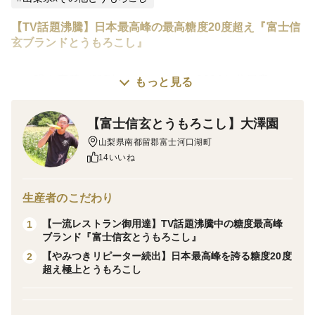
【TV話題沸騰】日本最高峰の最高糖度20度超え『富士信
玄ブランドとうもろこし』
⚠️※現在応募が殺到しております。2026年分用意して
もっと見る
いる分が終了すれば1年待ちとなるため急いで予約枠を
確保しておいて下さい。
【富士信玄とうもろこし】大澤園
山梨県南都留郡富士河口湖町
14いいね
※こちらは2026年7月中旬の商品です。
フルーツ王国山梨で糖度20度超えのとうもろこしを収穫
生産者のこだわり
するおおさわ園の大澤 武です☆
【一流レストラン御用達】TV話題沸騰中の糖度最高峰
1
ブランド『富士信玄とうもろこし』
【やみつきリピーター続出】日本最高峰を誇る糖度20度
2
当園のとうもろこしはスーパーで購入できるような"た
超え極上とうもろこし
だのとうもろこし"ではありません🌽