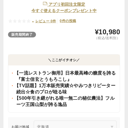
アプリ初回注文限定
今すぐ使えるクーポンプレゼント中
-
0件の投稿
レビュー 0件
¥
10,980
販売期間終了
（税込/送料別）
＼ここがイチオシ／
【一流レストラン御用】日本最高峰の糖度を誇る
『富士信玄とうもろこし』
【TV話題】1万本販売実績☆やみつきリピーター
続出☆食のプロが唸る味
【500年引き継がれる唯一無二の秘伝農法】フル
ーツ王国山梨が誇る逸品
お届け地域