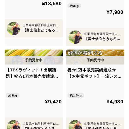
¥13,580
g【朝どれ】 【2026年8月予
し』お得な約3kg☆旬の甘い
約3kg
日本最高峰の糖度20度を誇る理由はとうもろこしにとっ
約】
¥7,980
【朝どれ】トウモロコシ【8
てこの上ない最高の環境で育て上げられているから！
月中旬予約】
山梨県南都留郡富士河口湖町
【富士信玄とうもろこし】大澤園
作物にとって日照時間というのは作物の出来を大きく左
山梨県南都留郡富士河口湖町
【富士信玄とうもろこし】大澤園
右する"生命線"であり、その命とも言える日照時間日本
一を誇るのが山梨県🗻
だからこそ山梨はフルーツ王国と呼ばれ、糖度の高い野
【TBSラヴィット！出演話
祝☆1万本販売実績達成☆
菜やフルーツを育てる上で最高の環境と言われているん
題】祝☆1万本販売実績達成
【お中元ギフト】一流レスト
ですね💡
☆『黄金×純白の富士信玄食
ラン御用達☆日本最高峰の糖
べ比べセット』大容量パッケ
度を誇る『富士信玄とうもろ
ージ約3kg☆富士信玄とうも
こし』特大4本約1.5kg【朝ど
約3kg
約1.5kg
当園はそのフルーツ王国山梨でとうもろこしを育て上げ
¥9,470
¥4,980
ろこし一流レストラン御用達
れ】【8月中旬予約】
ているからこそ、野菜の域を超えてフルーツ、いやス
【朝どれ】🌽2027年7月下旬
イーツレベルの糖度を誇っているんですね🌽
予約🌽
山梨県南都留郡富士河口湖町
山梨県南都留郡富士河口湖町
【富士信玄とうもろこし】大澤園
【富士信玄とうもろこし】大澤園