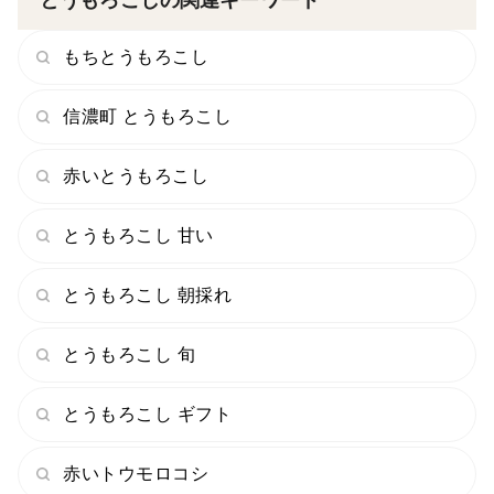
とうもろこしの関連キーワード
もちとうもろこし
🌽④唯一無二の富士山噴火土壌
富士河口湖は世界遺産『富士山』が火山噴火を起こして
信濃町 とうもろこし
創り上げられた土地であり、2300年もの年月を経て今
赤いとうもろこし
の河口湖があります。
とうもろこし 甘い
標高差600mもある地理的条件を生かし、その独特な土
壌は保水性と通気性に優れているためとうもろこしには
とうもろこし 朝採れ
最適な環境💡
とうもろこし 旬
独特な土壌から生まれる豊富な栄養素をたっぷりと吸収
し、成長スピードもゆっくりとゆっくりと時間をかけて
とうもろこし ギフト
大きくなるため、
赤いトウモロコシ
まるでミルフィーユのように何層も重ねたような深い深