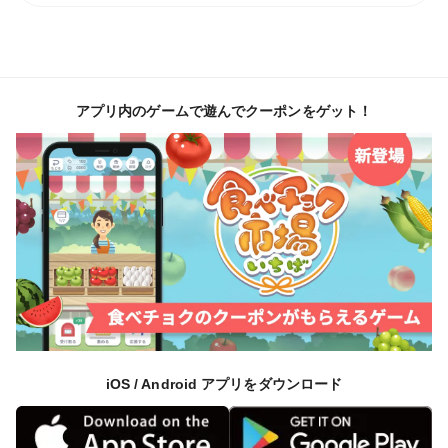
い濃厚なコクととうもろこしの旨味が重なり合います☆
🌽⑤富士山の雪解け水の恩恵
アプリ内のゲームで遊んでクーポンをゲット！
極めつけには、富士山のミネラルたっぷりの清らかな雪
解け水の恩恵。
富士山に降った雪や雨はだんだんと土に染み込み溶岩の
間を通り、長い長い時間をかけてろ過され再び地上に湧
き出してきます。
その期間は数十年から数百年であり、まさに一朝一夕で
は成し得ない環境。
iOS / Android アプリをダウンロード
そんな富士山の恵みそのものをふんだんに享受した富士