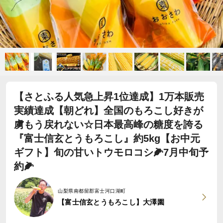
【さとふる人気急上昇1位達成】1万本販売
実績達成【朝どれ】全国のもろこし好きが
虜もう戻れない☆日本最高峰の糖度を誇る
『富士信玄とうもろこし』約5kg【お中元
ギフト】旬の甘いトウモロコシ🌽7月中旬予
約🌽
山梨県南都留郡富士河口湖町
【富士信玄とうもろこし】大澤園