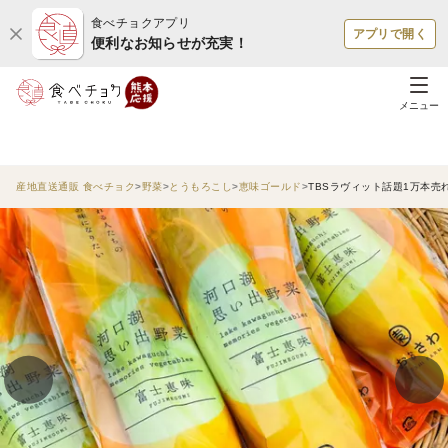
食べチョクアプリ
アプリで開く
便利なお知らせが充実！
メニュー
産地直送通販 食べチョク
野菜
とうもろこし
恵味ゴールド
TBSラヴィット話題1万本売