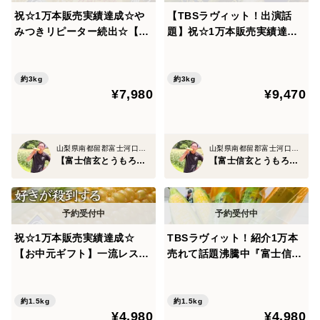
その500年受け継がれ、所縁のある神社に奉納献上品と
祝☆1万本販売実績達成☆や
【TBSラヴィット！出演話
して奉げられているとうもろこしこそ、当園の『富士信
みつきリピーター続出☆【お
題】祝☆1万本販売実績達成
玄ブランド』なのです🌽
中元ギフト】食のプロが唸る
☆『黄金×純白の富士信玄食
魅惑の『富士信玄とうもろこ
べ比べセット』大容量パッケ
し』お得な約3kg☆旬の甘い
ージ約3kg☆富士信玄とうも
約3kg
約3kg
¥7,980
¥9,470
【朝どれ】トウモロコシ【8
ろこし一流レストラン御用達
🌽②日照時間日本一フルーツ王国山梨の環境
月中旬予約】
【朝どれ】🌽2027年7月下旬
予約🌽
日本最高峰の糖度20度を誇る理由はとうもろこしにとっ
山梨県南都留郡富士河口湖町
山梨県南都留郡富士河口湖町
てこの上ない最高の環境で育て上げられているから！
【富士信玄とうもろこし】大澤園
【富士信玄とうもろこし】大澤園
作物にとって日照時間というのは作物の出来を大きく左
右する"生命線"であり、その命とも言える日照時間日本
一を誇るのが山梨県🗻
祝☆1万本販売実績達成☆
TBSラヴィット！紹介1万本
【お中元ギフト】一流レスト
売れて話題沸騰中『富士信玄
ラン御用達☆日本最高峰の糖
とうもろこし』クセになる圧
だからこそ山梨はフルーツ王国と呼ばれ、糖度の高い野
度を誇る『富士信玄とうもろ
倒的糖度食のプロが唸る魅惑
菜やフルーツを育てる上で最高の環境と言われているん
こし』特大4本約1.5kg【朝ど
の特大4本1.5kg【朝どれ】旬
約1.5kg
約1.5kg
¥4,980
¥4,980
ですね💡
れ】【8月中旬予約】
の甘いトウモロコシ【夏ギフ