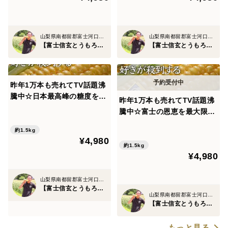
ト】【8月下旬予約】
当園はそのフルーツ王国山梨でとうもろこしを育て上げ
山梨県南都留郡富士河口湖町
山梨県南都留郡富士河口湖町
ているからこそ、野菜の域を超えてフルーツ、いやス
【富士信玄とうもろこし】大澤園
【富士信玄とうもろこし】大澤園
イーツレベルの糖度を誇っているんですね🌽
昨年1万本も売れてTV話題沸
🌽③富士山の独特な地形から生まれる15度以上の寒暖差
騰中☆日本最高峰の糖度を誇
昨年1万本も売れてTV話題沸
る『富士信玄とうもろこし』
騰中☆富士の恩恵を最大限享
【お中元ギフト】特大4本約
受した『富士信玄とうもろこ
山梨の中でも特に独特の地形を持つ『河口湖』🗻
1.5kg☆旬の甘いトウモロコ
約1.5kg
し』特大4本約1.5kg【お中元
¥4,980
シ【朝どれ】
ギフト】【朝どれ】🌽8月中
約1.5kg
そのため、日中は30度を超えながら夜になると冷え込む
¥4,980
旬予約🌽
など寒暖差が15度以上もの厳しい環境🌞
山梨県南都留郡富士河口湖町
【富士信玄とうもろこし】大澤園
この15度と言う寒暖差は日本でもそうそうありません。
山梨県南都留郡富士河口湖町
【富士信玄とうもろこし】大澤園
日中に太陽をたっぷり浴びたとうもろこしが夜グッと冷
もっと見る