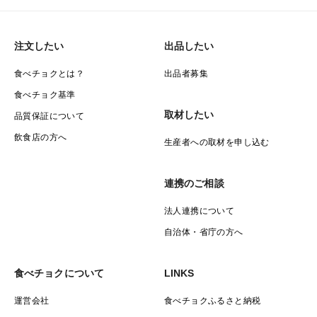
独特な土壌から生まれる豊富な栄養素をたっぷりと吸収
注文したい
出品したい
し、成長スピードもゆっくりとゆっくりと時間をかけて
大きくなるため、
食べチョクとは？
出品者募集
食べチョク基準
まるでミルフィーユのように何層も重ねたような深い深
取材したい
品質保証について
い濃厚なコクととうもろこしの旨味が重なり合います☆
飲食店の方へ
生産者への取材を申し込む
連携のご相談
🌽⑤富士山の雪解け水の恩恵
法人連携について
極めつけには、富士山のミネラルたっぷりの清らかな雪
自治体・省庁の方へ
解け水の恩恵。
食べチョクについて
LINKS
富士山に降った雪や雨はだんだんと土に染み込み溶岩の
間を通り、長い長い時間をかけてろ過され再び地上に湧
運営会社
食べチョクふるさと納税