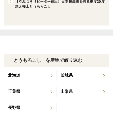
【やみつきリピーター続出】日本最高峰を誇る糖度20度
2
するおおさわ園の大澤 武です☆
超え極上とうもろこし
当園のとうもろこしはスーパーで購入できるような"た
だのとうもろこし"ではありません🌽
当園ではフルーツ王国山梨で500年代々伝わる門外不出
の秘伝農法を採用しており、他では絶対に真似できない
農法でとうもろこしを大事に大事に育てています。
「とうもろこし」を産地で絞り込む
その唯一無二の農法で育て上げられた極上のとうもろこ
北海道
茨城県
しは
一般的なとうもろこしよりゆっくりゆっくり成長させる
千葉県
山梨県
ため、一粒一粒は実が弾ける寸前ギリギリまでぎっっし
りと詰まっており、ずっしりと重量感あるたくましいと
長野県
うもろこしです🌽