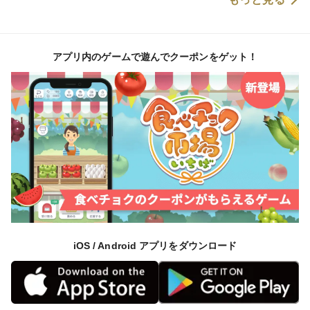
え込んだ時、自分の身を守るために糖度を高めます☆
その寒暖差が毎日続きますから、それはそれは他の地域
アプリ内のゲームで遊んでクーポンをゲット！
では成し得ない糖度を誇るのはまさに自然の結晶そのも
の💡
🌽④唯一無二の富士山噴火土壌
富士河口湖は世界遺産『富士山』が火山噴火を起こして
創り上げられた土地であり、2300年もの年月を経て今
の河口湖があります。
iOS / Android アプリをダウンロード
標高差600mもある地理的条件を生かし、その独特な土
壌は保水性と通気性に優れているためとうもろこしには
最適な環境💡