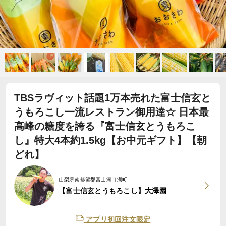
TBSラヴィット話題1万本売れた富士信玄と
うもろこし一流レストラン御用達☆ 日本最
高峰の糖度を誇る『富士信玄とうもろこ
し』特大4本約1.5kg【お中元ギフト】【朝
どれ】
山梨県南都留郡富士河口湖町
【富士信玄とうもろこし】大澤園
アプリ初回注文限定