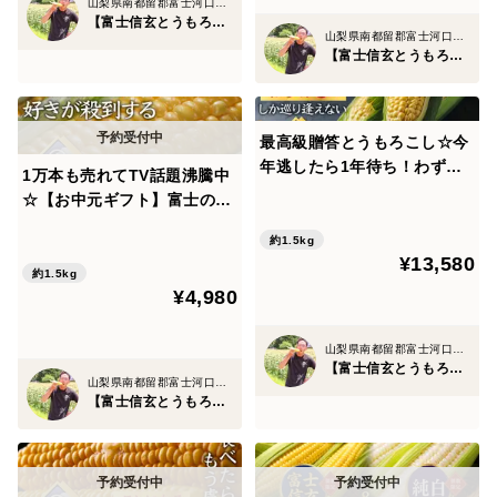
田信玄の最強戦術『騎馬隊』
山梨県南都留郡富士河口湖町
【富士信玄とうもろこし】大澤園
山梨県南都留郡富士河口湖町
【富士信玄とうもろこし】大澤園
この馬は戦いだけではなく、実は農業にも活用されてお
り"ある方法"で作物を育て上げていました。
最高級贈答とうもろこし☆今
当園はその500年前から代々受け継がれる秘伝農法を受
年逃したら1年待ち！わずか
1万本も売れてTV話題沸騰中
け継ぎ、現代でもその方法でとうもろこしを育てていま
3％しか収穫出来ない超希少
☆【お中元ギフト】富士の恩
『天下逸品』富士信玄とうも
す。
恵を最大限享受した『富士信
ろこしブランド最高峰約1.5k
約1.5kg
玄とうもろこし』特大4本約
¥13,580
g【朝どれ】 【2026年8月予
1.5kg☆旬の甘いトウモロコ
約1.5kg
そして、そのとうもろこしを武田信玄の所縁ある神社に
約】
¥4,980
シ【朝どれ】【8月下旬予
奉納献上品として奉げております💡
約】
山梨県南都留郡富士河口湖町
【富士信玄とうもろこし】大澤園
実はその由緒正しい神社は『武田家三代』が祈願した富
山梨県南都留郡富士河口湖町
【富士信玄とうもろこし】大澤園
士山最古の神社"武田信玄公祈願所"という歴史があり、
現代ではパワースポットとしても有名です。