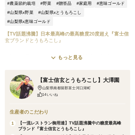
農薬節約栽培
野菜
贈答品
家庭用
恵味ゴールド
山梨県x野菜
山梨県xとうもろこし
山梨県x恵味ゴールド
【TV話題沸騰】日本最高峰の最高糖度20度超え『富士信
玄ブランドとうもろこし』
お試し特価キャンペーン実施中☆『富士信玄ブランド』
もっと見る
がお得に試せる個数限定早い者勝ちイベント
【富士信玄とうもろこし】大澤園
⚠️※現在応募が殺到しております。2026年分用意して
山梨県南都留郡富士河口湖町
いる分が終了すれば1年待ちとなるため急いで予約枠を
14いいね
確保しておいて下さい。
生産者のこだわり
こちらの商品は2026年分の先行予約商品です。
【一流レストラン御用達】TV話題沸騰中の糖度最高峰
1
ブランド『富士信玄とうもろこし』
フルーツ王国山梨で糖度20度超えのとうもろこしを収穫