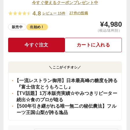
今すぐ使えるクーポンプレゼント中
4.8
27件の投稿
レビュー 15件
¥
4,980
販売中
出始め！
（税込/送料別）
今すぐ注文
カートに入れる
＼ここがイチオシ／
【一流レストラン御用】日本最高峰の糖度を誇る
『富士信玄とうもろこし』
【TV話題】1万本販売実績☆やみつきリピーター
続出☆食のプロが唸る
【500年引き継がれる唯一無二の秘伝農法】フル
ーツ王国山梨が誇る逸品