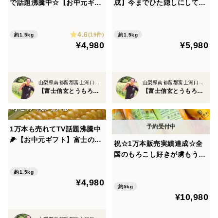
で話題沸騰中☆【お中元ギフ
成】今までひた隠しにしてき
とうもろこしという野菜の枠にいながら【糖度20度】と
ト】日本最高峰の糖度を誇る
た純白の富士信玄とうもろこ
いうもはやフルーツの域さえ飛び越えて、スイーツまで
『富士信玄とうもろこし』特
し特大4本約1.5kg☆期間限定
到達する極上のとうもろこし🌽
4.6
大4本約1.5kg☆旬の甘いトウ
販売☆旬の甘い【朝どれ】ト
(19件)
約1.5kg
約1.5kg
¥4,980
¥5,980
モロコシ【朝どれ】【8月中
ウモロコシ🌽2027年7月下旬
旬予約】
予約🌽
なぜ富士信玄とうもろこしは、ここまでやみつきリピー
ターが続出するほどの糖度を誇るのか？
山梨県南都留郡富士河口湖町
山梨県南都留郡富士河口湖町
【富士信玄とうもろこし】大澤園
【富士信玄とうもろこし】大澤園
その理由として他では真似できない唯一無二の【奇跡の
5大要素】が折り重なった五重奏を奏でます！
1万本も売れてTV話題沸騰中
🌽【お中元ギフト】富士の恩
祝☆1万本販売実績達成☆全
恵を最大限享受した『富士信
🌽①500年代々受け継がれる秘伝農法。
国のもろこし好きが虜もう戻
玄とうもろこし』特大4本約
れない【お中元ギフト】日本
1.5kg 【朝どれ】【8月上旬
約1.5kg
最高峰の糖度を誇る『富士信
山梨と言えば戦国時代最強と名高い『武田信玄』
¥4,980
予約】
玄とうもろこし』約5kg【朝
約5kg
¥10,980
どれ】🌽8月中旬予約🌽
実は河口湖と農業と武田信玄は深い関係があります。武