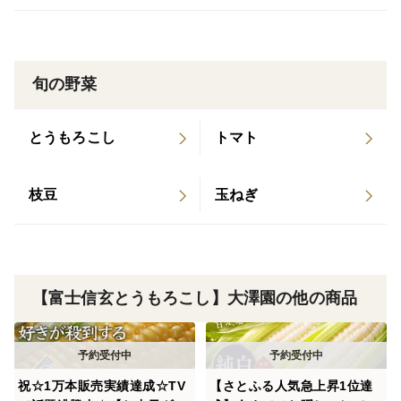
味わいも実が一粒一粒に凝縮されているので、濃厚でコ
クあるとうもろこしの旨味が存分に感じられます💡
旬の野菜
それ故に"全国のとうもろこし好き"が毎年殺到するほど
とうもろこし
トマト
です。それだけに収まらず
"食のプロ"も一度食べたらやみつきになってしまうほど
枝豆
玉ねぎ
惚れ込んで頂いています🍴
事実、
【富士信玄とうもろこし】大澤園の他の商品
その濃厚なとうもろこしは口コミサイトで【星4.5以
上】を誇る東京やリゾート地の名だたる一流レストラン
御用達☆
祝☆1万本販売実績達成☆TV
【さとふる人気急上昇1位達