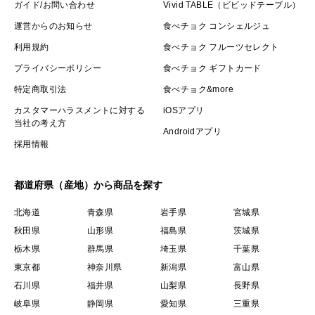
き出してきます。
ガイド/お問い合わせ
Vivid TABLE（ビビッドテーブル）
運営からのお知らせ
食べチョク コンシェルジュ
その期間は数十年から数百年であり、まさに一朝一夕で
利用規約
食べチョク フルーツセレクト
は成し得ない環境。
プライバシーポリシー
食べチョク ギフトカード
特定商取引法
食べチョク&more
そんな富士山の恵みそのものをふんだんに享受した富士
カスタマーハラスメントに対する
iOSアプリ
信玄とうもろこしは濃厚なコク深い味わいはもちろんの
当社の考え方
Androidアプリ
こと、
採用情報
糖度20度というスイーツの域に到達していながら栄養も
都道府県（産地）から商品を探す
たっぷりと詰まっています💡
北海道
青森県
岩手県
宮城県
秋田県
山形県
福島県
茨城県
栃木県
群馬県
埼玉県
千葉県
【500年代々伝わる秘伝農法】【日照時間日本一】【15
東京都
神奈川県
新潟県
富山県
度以上の寒暖差】【富士山の溶岩土壌】【富士山の水】
石川県
福井県
山梨県
長野県
の奇跡が生んだ五重奏
岐阜県
静岡県
愛知県
三重県