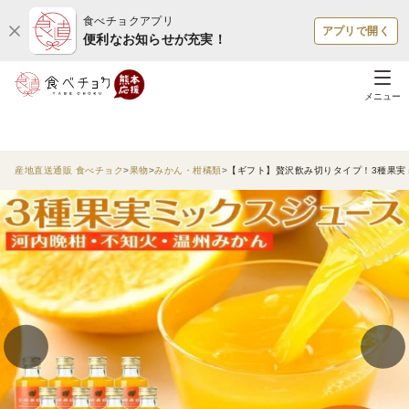
食べチョクアプリ
アプリで開く
便利なお知らせが充実！
メニュー
産地直送通販 食べチョク
果物
みかん・柑橘類
【ギフト】贅沢飲み切りタイプ！3種果実