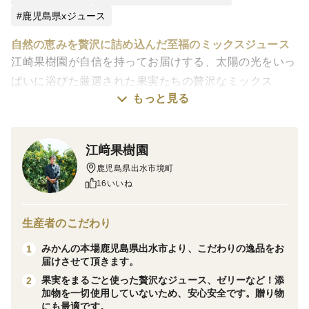
鹿児島県xジュース
自然の恵みを贅沢に詰め込んだ至福のミックスジュース
江崎果樹園が自信を持ってお届けする、太陽の光をいっ
ぱいに浴びた厳選された果実たちの贅沢なミックス
もっと見る
ジュース。 河内晩柑、不知火、温州みかんの三つの味
わいが織りなす、極上のフレッシュジュースを毎日の生
活に取り入れませんか？
江﨑果樹園
鹿児島県出水市境町
三つのフレーバーが奏でるハーモニー
16いいね
河内晩柑の上品な甘さ、不知火の爽やかな酸味、そして
温州みかんの豊かな風味が、特製ブレンドされたこの
生産者のこだわり
ミックスジュースで見事に調和します。
みかんの本場鹿児島県出水市より、こだわりの逸品をお
1
一口飲むだけで、南国の楽園へと心を誘います。
届けさせて頂きます。
安心・安全な製造工程で作られた贅沢な一杯
果実をまるごと使った贅沢なジュース、ゼリーなど！添
2
江崎果樹園では、品質と安全に対する厳しい基準のも
加物を一切使用していないため、安心安全です。贈り物
にも最適です。
と、果実の栽培から収穫までを一貫して管理していま