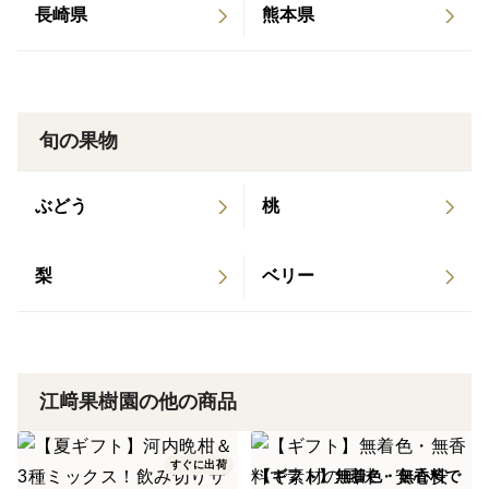
長崎県
熊本県
安心・安全な品質でお届け
江崎果樹園では、品質と安全に厳しい基準を設け、自然
のままの味わいを損なうことなく、最高のミックス
ジュースを提供しています。
旬の果物
品質へのこだわりが、豊かな味わいを実現します。
あなたの生活に華を添える贈り物
ぶどう
桃
このセットは、忙しい現代人の生活に華やかさを添える
完璧な贈り物です。
梨
ベリー
家族や友人との特別なひとときに、江崎果樹園のまるご
と３種類果実ミックスジュースセットをお楽しみくださ
い。。
江﨑果樹園の他の商品
味
江﨑果樹園の果実を贅沢に使用した、果汁100％のスト
レートジュースシリーズ。旬の時期に収穫した果実を
すぐに出荷
【ギフト】無着色・無香料で