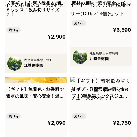
絞ってそのままジュースにしました。そのため、体に
【夏ギフト】河内晩柑＆3種
素材の風味・安心安全！ピー
とって有効な生きた酸素がたくさん残り、素材そのもの
ミックス！飲み切りサイズの
ル入り河内晩柑ゼリー(130g×
柑橘ジュース5本セット
14個)セット
の風味と美味しさが凝縮されております。
約2kg
¥6,590
約1kg
栽培・生産のこだわり
¥2,900
年ごとで果実の収穫量が変動するため、ブレンドジュー
スはその年だけしか出会えない味になります。時の変化
鹿児島県出水市境町
江﨑果樹園
を楽しむちょっぴり贅沢なジュースをお楽しみくださ
鹿児島県出水市境町
江﨑果樹園
い。
産地の特徴
【ギフト】無着色・無香料で
【ギフト】贅沢飲み切りタイ
鹿児島県出水市
素材の風味・安心安全！温州
プ！3種果実ミックスジュー
みかんと晩柑ピールゼリーセ
ス5本セット
品種の特徴
ット(130g×14個)
・果実ミックスジュース（河内晩柑・不知火・温州みか
約1kg
約1kg
¥2,890
¥2,750
ん）
河内晩柑、温州みかん、不知火をブレンドしたジュー