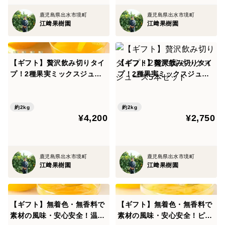
ス。
鹿児島県出水市境町
鹿児島県出水市境町
甘さの中に晩柑のの程よい苦みがクセになります。
江﨑果樹園
江﨑果樹園
賞味期限
製造より1年間
【ギフト】贅沢飲み切りタイ
【ギフト】贅沢飲み切りタイ
プ！2種果実ミックスジュー
プ！2種果実ミックスジュー
ス8本セット
ス5本セット
保存方法など
直射日光を避け常温で保管。
約2kg
約2kg
開栓後は10℃以下で保存し、お早めにお召し上がりくだ
¥4,200
¥2,750
さい。
鹿児島県出水市境町
鹿児島県出水市境町
江﨑果樹園
江﨑果樹園
【ギフト】無着色・無香料で
【ギフト】無着色・無香料で
素材の風味・安心安全！温州
素材の風味・安心安全！ピー