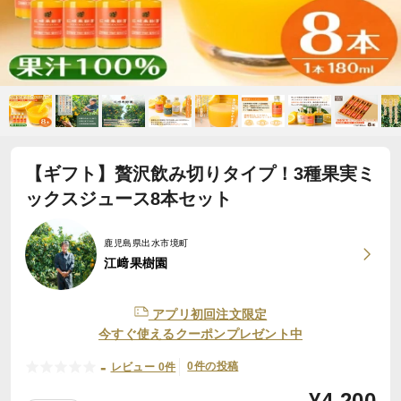
【ギフト】贅沢飲み切りタイプ！3種果実ミ
ックスジュース8本セット
鹿児島県出水市境町
江﨑果樹園
アプリ初回注文限定
今すぐ使えるクーポンプレゼント中
-
0件の投稿
レビュー 0件
¥
4,200