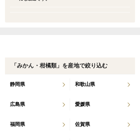
す。
添加物や人工甘味料は一切使用せず、自然のままの味わ
いをお楽しみいただけます。
充実のセットで贅沢を毎日に
このセットは、忙しい日々に美味しさと栄養をプラスす
る完璧な選択肢です。
「みかん・柑橘類」を産地で絞り込む
家族や友人とシェアして、贅沢な飲み物を毎日楽しんで
ください。
静岡県
和歌山県
また、贈り物としても最適です。
自然の恵みが詰まった、南国の楽園を味わう旅へ
広島県
愛媛県
河内晩柑、不知火、温州みかんの三つの果実が、あなた
を南国の楽園へと誘います。江崎果樹園の果実ミックス
福岡県
佐賀県
ジュースで、自然の恵みが詰まった贅沢なひとときをお
楽しみください