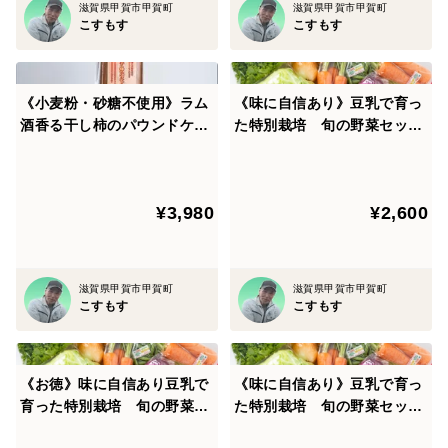
滋賀県甲賀市甲賀町
滋賀県甲賀市甲賀町
こすもす
こすもす
《小麦粉・砂糖不使用》ラム
《味に自信あり》豆乳で育っ
酒香る干し柿のパウンドケー
た特別栽培 旬の野菜セット
キ 1個
（中）＋おまけ【翌日発送 毎
日便 対応】
¥3,980
¥2,600
滋賀県甲賀市甲賀町
滋賀県甲賀市甲賀町
こすもす
こすもす
《お徳》味に自信あり豆乳で
《味に自信あり》豆乳で育っ
育った特別栽培 旬の野菜セ
た特別栽培 旬の野菜セット
ット＋おまけ【初回限定BO
（小）＋おまけ【翌日発送 毎