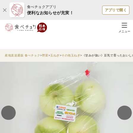
食べチョクアプリ
アプリで開く
便利なお知らせが充実！
メニュー
産地直送通販 食べチョク
野菜
玉ねぎ
その他玉ねぎ
《甘みが強い》豆乳で育ったおいしいタ