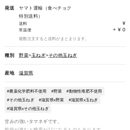
発送
ヤマト運輸（食べチョク
★野菜セットは、原則注文日の翌日発送になりますが、届
特別送料）
け日をご指定の方は特記事項にその旨お書きください。
¥
送料
+
¥
0
常温便
★【送料節約：専用セットをお作りします。】
掲載商品の中から欲しい物と数量をご連絡くだされば、購
複数注文すると送料がまとまります。
入者様専用のセットをお作りします。
そのセットをカートに入れてください。
種別
野菜
玉ねぎ
その他玉ねぎ
産地
滋賀県
農薬化学肥料不使用
野菜
動物性堆肥不使用
その他玉ねぎ
滋賀県x野菜
滋賀県x玉ねぎ
滋賀県xその他玉ねぎ
甘みの強いタマネギです。
乾燥が進むと糖度が11になるものもあります。