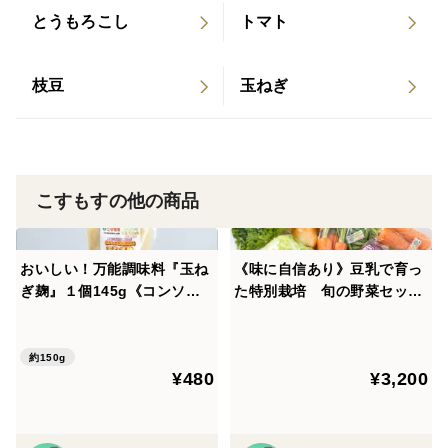
とうもろこし
トマト
枝豆
玉ねぎ
こすもすの他の商品
おいしい！万能調味料『玉ね
《味に自信あり》豆乳で育っ
ぎ麹』１個145g《コンソ
た特別栽培 旬の野菜セット
メ・ガラスープと置き換えら
（大）＋おまけ【翌日発送 毎
れます》1梱包で12個までご
日便 対応】
注文可能
約150g
¥480
¥3,200