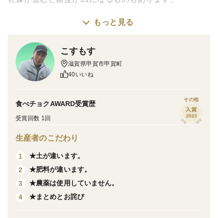
もっと見る
栽培期間中、農薬不使用、化学肥料不使用です。
こすもす
薄皮は、ある程度剥いてあります。
滋賀県甲賀市甲賀町
40いいね
その他
食べチョクAWARD受賞歴
受賞回数 1回
生産者のこだわり
★土が違います。
1
★肥料が違います。
2
★農薬は使用していません。
3
★まとめとお詫び
4