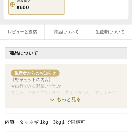
通常購入
¥600
レビューと投稿
商品について
生産者について
商品について
生産者からのお知らせ
【野菜セットの内容】
★出荷できる野菜いずれか
青じそ、イタリアンパセリ、甘とうがらし、ズッキーニ、
キュウリ、ミニトマト、ナス、玉ねぎ、ジャガイモレッド
もっと見る
ムーン＋おまけ(自然食品)
※ご希望のものがあれば特記事項にお書きください。
※野菜の端境期には、自然食品をお入れするかも知れませ
内容
タマネギ 1kg 3kgまで同梱可
ん。
ご了承ください。