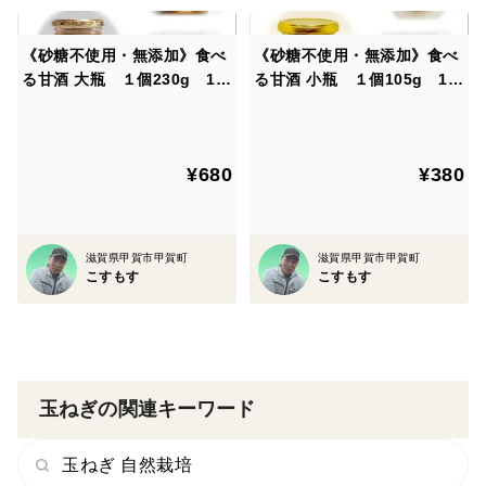
《砂糖不使用・無添加》食べ
《砂糖不使用・無添加》食べ
る甘酒 大瓶 １個230g 1梱
る甘酒 小瓶 １個105g 1梱
包6個まで注文可 シルクス
包6個まで注文可 シルクス
イート・鳴門金時・栗かぼち
イート・鳴門金時・栗かぼち
ゃ・飛騨かぼちゃ・人参の中
ゃ・飛騨かぼちゃ・人参の中
¥680
¥380
からお好きなものをどうぞ
からお好きなものをどうぞ
滋賀県甲賀市甲賀町
滋賀県甲賀市甲賀町
こすもす
こすもす
玉ねぎの関連キーワード
玉ねぎ 自然栽培