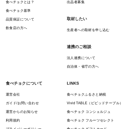
食べチョクとは？
出品者募集
果肉がたっぷりとあるので、
食べチョク基準
梅シロップや梅酒ができた後の実も美味しく食べられま
取材したい
品質保証について
す。
飲食店の方へ
生産者への取材を申し込む
◇砂糖漬け
果肉がたっぷりで食べごたえがあり、とても美味しいで
連携のご相談
す。
法人連携について
自治体・省庁の方へ
砂糖漬けにした際に出たシロップも濃厚で、お水や炭酸
水で割るととても美味しいです！
食べチョクについて
LINKS
運営会社
食べチョクふるさと納税
◇そのほか
ジャム、甘露煮、らっきょう酢漬け、等々
ガイド/お問い合わせ
Vivid TABLE（ビビッドテーブル）
運営からのお知らせ
食べチョク コンシェルジュ
〜いろいろなレシピに活用していただけます〜
利用規約
食べチョク フルーツセレクト