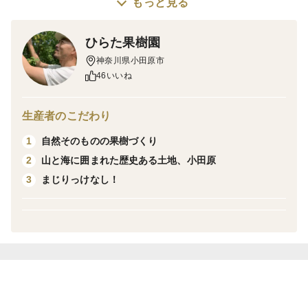
もっと見る
幸いです。】
ひらた果樹園
樹上で、部分的にほんのり黄色く色づいてきた｢白加賀｣
神奈川県小田原市
です。
46いいね
緑色の部分も多くあります。
淡い黄緑色、淡い黄色の梅も入ります。
生産者のこだわり
自然そのものの果樹づくり
1
（カリカリ漬けや梅肉エキス作りなど、青梅を使用する
山と海に囲まれた歴史ある土地、小田原
2
レシピには不向きです）
まじりっけなし！
3
■ まじりっけなし！自然栽培の梅です
「自然のままの果実を作りたい！」
という思いから、
農薬・肥料・除草剤は一切使わず、
自然の力を活かして、ていねいに育てた青梅です。