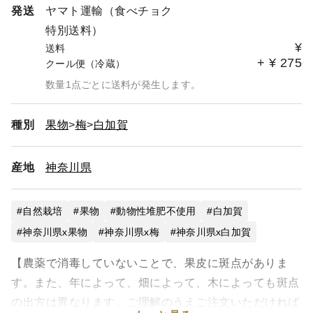
発送
ヤマト運輸（食べチョク
特別送料）
¥
送料
+
¥
275
クール便（冷蔵）
数量1点ごとに送料が発生します。
種別
果物
梅
白加賀
産地
神奈川県
自然栽培
果物
動物性堆肥不使用
白加賀
神奈川県x果物
神奈川県x梅
神奈川県x白加賀
【農薬で消毒していないことで、果皮に斑点がありま
す。また、年によって、畑によって、木によっても斑点
の出方は異なります。ご理解のうえご注文いただければ