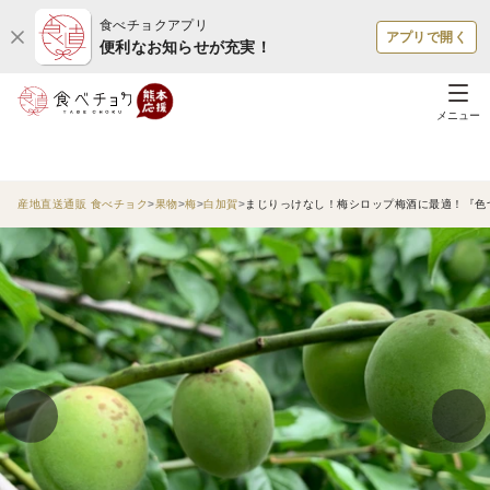
食べチョクアプリ
アプリで開く
便利なお知らせが充実！
メニュー
産地直送通販 食べチョク
果物
梅
白加賀
まじりっけなし！梅シロップ梅酒に最適！『色づ