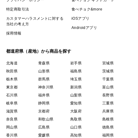
プライバシーポリシー
食べチョク ギフトカード
■ 家族で梅しごと
特定商取引法
食べチョク&more
お子様と一緒に梅しごとをされるご家庭からも、毎年ご
カスタマーハラスメントに対する
iOSアプリ
好評をいただいています。
当社の考え方
Androidアプリ
自然に育った梅にふれながら、親子で季節を味わうひと
採用情報
ときが思い出になりますように。
都道府県（産地）から商品を探す
■ 自然とともに実った、まっすぐな梅
太陽と大地、雨と風。
北海道
青森県
岩手県
宮城県
秋田県
山形県
福島県
茨城県
土地に息づく微生物たち。
栃木県
群馬県
埼玉県
千葉県
肥料を使わず、目には見えないめぐりと調和を大切に、
東京都
神奈川県
新潟県
富山県
まっすぐに実った梅です。
石川県
福井県
山梨県
長野県
岐阜県
静岡県
愛知県
三重県
表面に見える斑点やキズも、自然が歩んできたしるし。
滋賀県
京都府
大阪府
兵庫県
この梅を通して自然の循環にそっとふれていただけたら
奈良県
和歌山県
鳥取県
島根県
嬉しいです。
岡山県
広島県
山口県
徳島県
香川県
愛媛県
高知県
福岡県