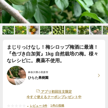
まじりっけなし！梅シロップ梅酒に最適！
『色づき白加賀』1kg 自然栽培の梅。様々
なレシピに。農薬不使用。
神奈川県小田原市
ひらた果樹園
アプリ初回注文限定
今すぐ使えるクーポンプレゼント中
-
1件の投稿
レビュー 0件