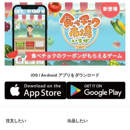
梅の実の美味しさをそのまま味わえるレシピにもおすす
めです。
■ 活用レシピいろいろ
・梅シロップ
・梅酒
・砂糖漬け
・らっきょう酢漬け
・甘露煮
・ジャム など
iOS / Android アプリをダウンロード
◇梅シロップ、梅酒
出来上がった瓶を開けた瞬間の、爽やかさと繊細な甘い
香りに毎年感動しています！
芳醇な香りと深みのある味で、
極上の梅シロップ・梅酒に仕上がります。
注文したい
出品したい