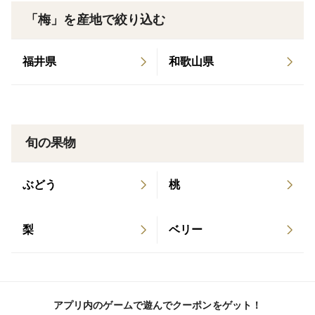
梅の木が持っている力を大切にしながら、
「梅」を産地で絞り込む
日々のようすを見守り、草を刈り、枝を整えながら、
自然とともに歩むように育てています。
福井県
和歌山県
■ 品種：白加賀（しらかが）
コロンと丸く、果肉がたっぷり。
香りも味も素晴らしく、梅シロップや梅酒に最適です。
旬の果物
やさしく澄んだ繊細な香りが特徴で、上品で深みのある
味わいが楽しめます。
ぶどう
桃
梅シロップや梅酒に仕込むと、ひと口で「この梅にして
梨
ベリー
よかった」と感じていただけるような、芳醇な仕上がり
になります。
果肉が厚くたっぷりあるので、砂糖漬けや甘露煮など、
アプリ内のゲームで遊んでクーポンをゲット！