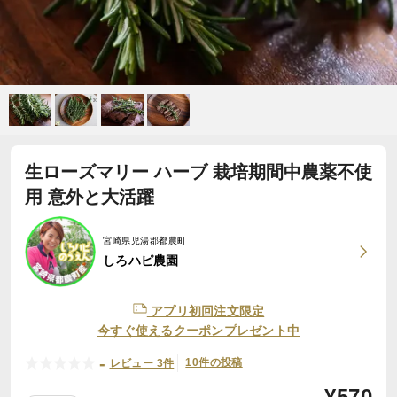
生ローズマリー ハーブ 栽培期間中農薬不使
用 意外と大活躍
宮崎県児湯郡都農町
しろハピ農園
アプリ初回注文限定
今すぐ使えるクーポンプレゼント中
-
10件の投稿
レビュー 3件
¥
570