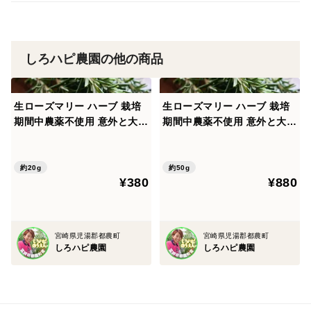
計量後に梱包発送しますが、
輸送中に水分が多少飛び軽くなると思われます
しろハピ農園の他の商品
また、温度変化や揺れなので劣化が生じる場合がありま
す
ご理解いただける方のみご購入をお願いします。
生ローズマリー ハーブ 栽培
生ローズマリー ハーブ 栽培
期間中農薬不使用 意外と大活
期間中農薬不使用 意外と大活
躍
躍
約20g
約50g
¥380
¥880
宮崎県児湯郡都農町
宮崎県児湯郡都農町
しろハピ農園
しろハピ農園