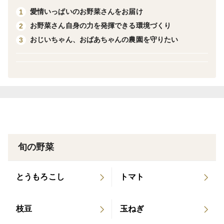
その他の分量も承りますので、
愛情いっぱいのお野菜さんをお届け
1
お問い合わせよりご連絡ください。
お野菜さん自身の力を発揮できる環境づくり
2
おじいちゃん、おばあちゃんの農園を守りたい
3
ドライにくらべると、フレッシュは珍しいと思います☆
鶏肉や牛肉、お肉と相性のバッチリ♪
レモングラス+ペパーミント+ローズマリーで、
ブレンドハーブティーとして楽しむ方も☆
旬の野菜
今後、
とうもろこし
トマト
スナップエンドウ、スティックセニョール、カリフラ
ワーなど出品予定です。
枝豆
玉ねぎ