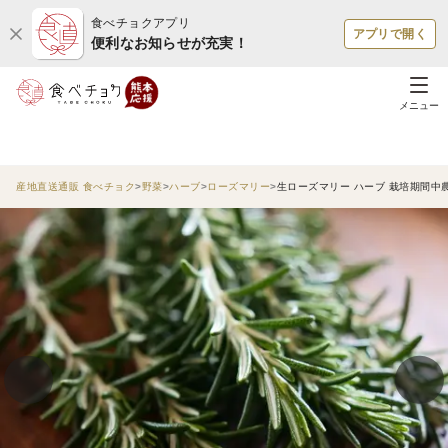
食べチョクアプリ
アプリで開く
便利なお知らせが充実！
メニュー
産地直送通販 食べチョク
野菜
ハーブ
ローズマリー
生ローズマリー ハーブ 栽培期間中