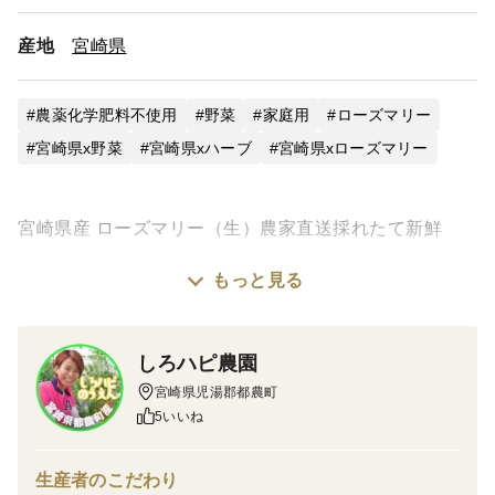
産地
宮崎県
農薬化学肥料不使用
野菜
家庭用
ローズマリー
宮崎県x野菜
宮崎県xハーブ
宮崎県xローズマリー
宮崎県産 ローズマリー（生）農家直送採れたて新鮮
もっと見る
年に一度、低く剪定するので
香りが一段と強いです☆
しろハピ農園
約30g
宮崎県児湯郡都農町
クリックポストでお届け
5いいね
ポストにお届けの為、日時指定不可
生産者のこだわり