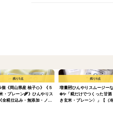
素材の漬け込み・もみ込み、炒めものの味
いただけます。
使用例
・焼肉、刺身、たたきにちょい乗せ
・揚げ物、グリル、ソテーの下味（漬け込
・炒め物、煮物の味付け
・鍋やスープにちょい足し
にんにくは地元・岡山県井原市大江町のま
音にんにく」をたっぷり使用しています。
晴れの国と称される岡山の温暖な風土がに
5個《岡山県産 柚子🍊》《５
増量🆙ひんやりスムージー
徴です。
米・プレーン🌾》ひんやりス
❄️✨「糀だけでつくった甘
️《全糀仕込み・無添加・ノン
き玄米・プレーン〉」【（冷
ル》【夏ギフト】
糀は岡山県産米を原料に昔ながらの手づく
セット】《全麹仕込み・無
アルコール》