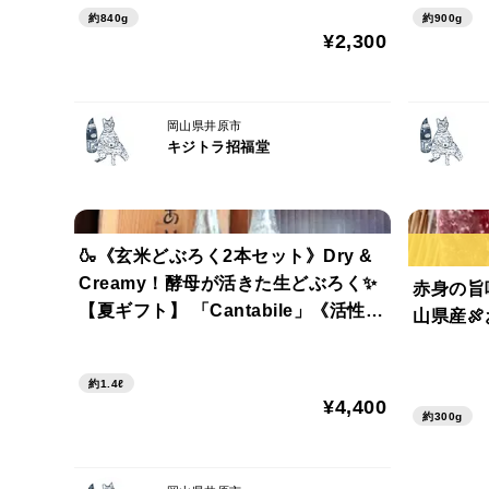
約840g
約900g
¥2,300
岡山県井原市
キジトラ招福堂
🍶《玄米どぶろく2本セット》Dry &
Creamy！酵母が活きた生どぶろく✨
赤身の旨
【夏ギフト】 「Cantabile」《活性酵
山県産
母・非加熱・無添加》岡山県産
約1.4ℓ
¥4,400
約300g