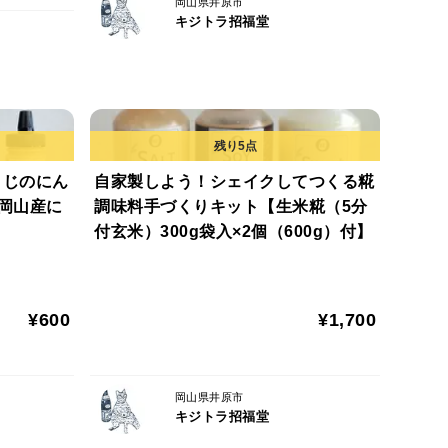
岡山県井原市
キジトラ招福堂
で、冷蔵保存をしていても少しずつ発酵が進みます。
うじのにん
自家製しよう！シェイクしてつくる糀
（岡山産に
調味料手づくりキット【生米糀（5分
付玄米）300g袋入×2個（600g）付】
¥600
¥1,700
岡山県井原市
キジトラ招福堂