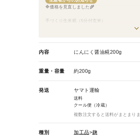
生産者からのお知らせ
🔷価格を見直しました🌾
手づくり生米糀（5分付玄米）
１kg（【500g】×２個）《甘酒・塩糀・醤油糀のレ
https://www.tabechoku.com/products/85165
※米価格や光熱費の高騰により価格を改定して
内容
にんにく醤油糀200g
しました。
重量・
容量
約200g
🔷岡山産のお米を使った
🆒手づくり玄米こうじの「生どぶろく🍶」
http
発送
ヤマト運輸
🆒冷凍生甘酒（ノンアルコール、プレーン、岡
送料
https://www.tabechoku.com/products/270933
クール便（冷蔵）
各種取り揃えています🌾✨
複数注文すると送料がまとまり
種別
加工品
麹