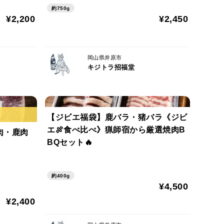
約750g
¥2,200
¥2,450
 山王ちぐら」でもこのにんにく醤油糀を使っていま
とやわらかくなり、素材の旨味を引き出してくれま
岡山県井原市
キジトラ招福堂
ライや野菜のディップなど、このにんにく糀を添える
％の量が目安です。（お肉100gならにんにく醤油糀
【ジビエ福袋】鹿バラ・猪バラ《ジビ
エ🍖食べ比べ》猟師宿から厳選焼肉B
肉・鹿肉
BQセット🔥
醤油（香川県）、にんにく（岡山県）
約400g
¥4,500
¥2,400