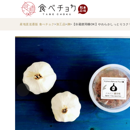
産地直送通販 食べチョク
加工品
麹
【冷蔵便同梱OK】やわらかしっとりコク