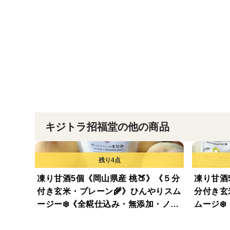
キジトラ招福堂の他の商品
凍り甘酒5個《岡山県産 桃🍑》《５分
凍り甘酒
付き玄米・プレーン🌾》ひんやりスム
分付き玄
ージー❄️《全糀仕込み・無添加・ノン
ムージ❄
アルコール》【夏ギフト】
アルコー