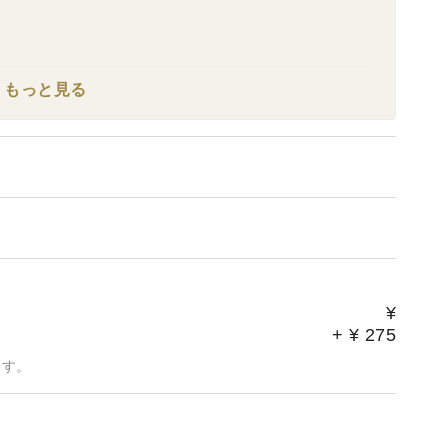
シピ付き》1,900円 →1,800円
もっと見る
おりましたが、よりお求めいただきやすいよう価格を見直
s://www.tabechoku.com/products/92937、
山産桃）
¥
、
+
¥
275
ます。