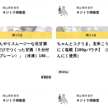
★加熱処理をせず麹菌が生きた状態ですの
岡山県井原市
岡山県井原市
キジトラ招福堂
キジトラ招福堂
ひんやりスムージーな生甘酒
ちゃんとコクうま。玄米こ
糀だけでつくった甘酒〈５分付
にく塩糀【180gパウチ】 
プレーン〉」（冷凍）180g×
んにく使用）
麹仕込み・無添加・ノンアル
約180g
¥800
岡山県井原市
岡山県井原市
キジトラ招福堂
キジトラ招福堂