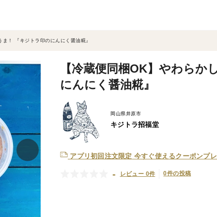
うま！ 『キジトラ印のにんにく醤油糀』
【冷蔵便同梱OK】やわらか
にんにく醤油糀』
岡山県井原市
キジトラ招福堂
アプリ初回注文限定
今すぐ使えるクーポンプレ
-
0件の投稿
レビュー 0件