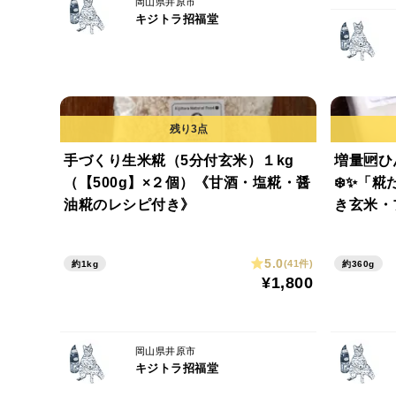
岡山県井原市
キジトラ招福堂
手づくり生米糀（5分付玄米）１kg
増量🆙
（【500g】×２個）《甘酒・塩糀・醤
❄️✨「
油糀のレシピ付き》
き玄米・
2個《全
コール》
5.0
(41件)
約1kg
約360g
¥1,800
岡山県井原市
キジトラ招福堂