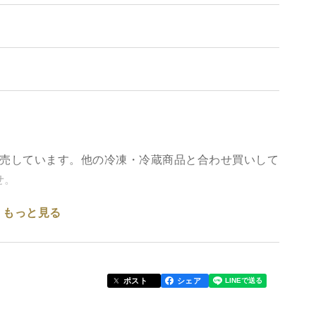
販売しています。他の冷凍・冷蔵商品と合わせ買いして
せ。
もっと見る
油をじっくり発酵・熟成させた、まろやかで香ばしく
酵の恩恵を活かし、からだにやさしい自然のおいしさ
ポスト
シェア