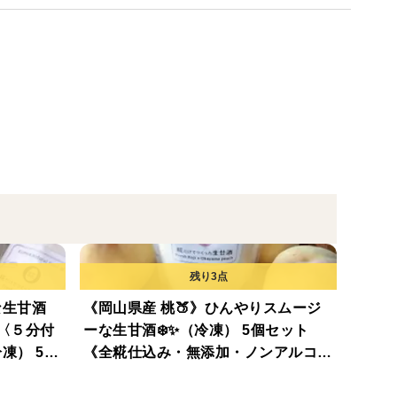
付け、和え物、ドレッシングやタレなど幅広くご利用
み）、タレに
ちづくりの一環で地域の皆さんと栽培に取り組む「観
んにく栽培に適しており、香り高く後味が良いのが特
な生甘酒
《岡山県産 桃🍑》ひんやりスムージ
酒〈５分付
ーな生甘酒❄️✨（冷凍） 5個セット
凍） 5個
《全糀仕込み・無添加・ノンアルコー
り製法で仕込み、無添加の本醸造醤油を厳選しまし
添加・ノン
ル》【夏ギフト】