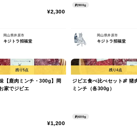
た。
約900g
¥2,300
キジトラ招福堂が営む「ねこのひたいの宿
す。
肉や魚を漬け込むと驚くほど身がふっくら
岡山県井原市
岡山県井原市
キジトラ招福堂
キジトラ招福堂
す。ローストや煮込み、スープの下味、フ
だけで食材を引き立てる一品になります。
にんにく醤油糀の使用量：素材の重量の10
10g）
味【鹿肉ミンチ・300g】岡
ジビエ食べ比べセット🍖 猪
お家でジビエ
ミンチ（各300g）
原材料名: 米糀（岡山県）、本醸造丸大豆
賞味期限:6ヶ月
食品添加物:なし
約600g
内容量:200g
¥1,200
保存方法: 冷蔵庫保存（10℃以下）