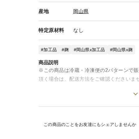
産地
岡山県
特定
原材料
なし
加工品
麹
岡山県x加工品
岡山県x麹
商品説明
※この商品は冷蔵・冷凍便の2パターンで
頂く場合は、配送方法をご確認くださいま
自家製生糀と岡山県産にんにく、本醸造醤
旨味たっぷりの発酵調味料です。
昔ながらの知恵を大切に、食材の特性や発
この商品のことをお友達にもシェアしませんか
を引出しました。