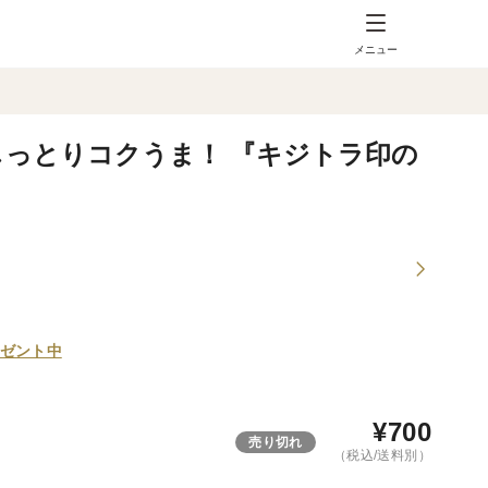
メニュー
しっとりコクうま！ 『キジトラ印の
ゼント中
¥
700
売り切れ
（税込/送料別）