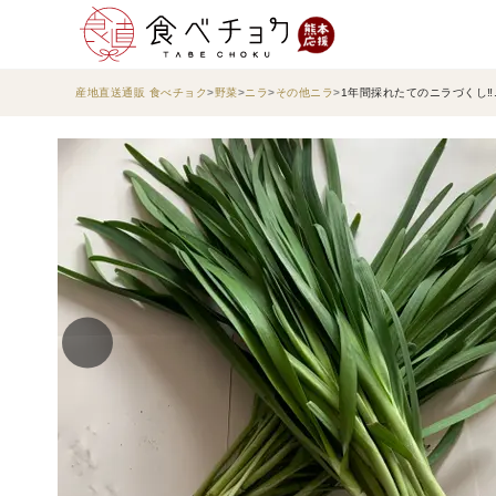
産地直送通販 食べチョク
野菜
ニラ
その他ニラ
1年間採れたてのニラづくし