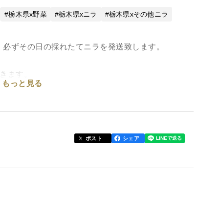
栃木県x野菜
栃木県xニラ
栃木県xその他ニラ
。必ずその日の採れたてニラを発送致します。
。
できます。
もっと見る
れます。
合あり。一定価格です。
ポスト
シェア
加工品か茎ニラ500g