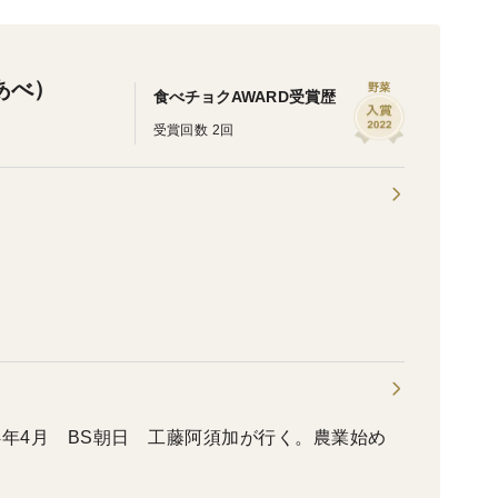
屋あべ）
野菜
食べチョクAWARD受賞歴
受賞回数 2回