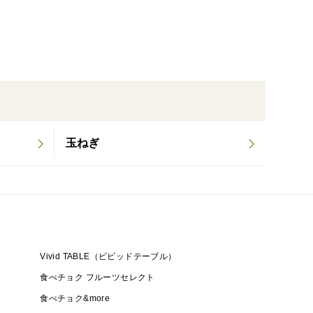
ニラがあります。夏には花ニラがあります。
グがあります😂
ニラには無い、独特の香りと味わいがあります。
。
玉ねぎ
Vivid TABLE（ビビッドテーブル）
食べチョク フルーツセレクト
食べチョク&more