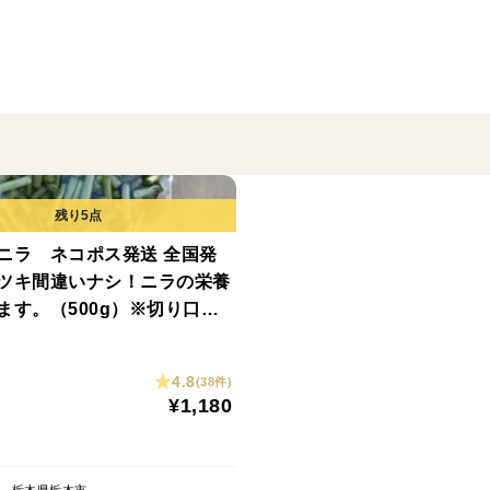
・9月…夏ニラと花ニラ（細め）
・10月〜11月…秋ニラと茎ニラ
・12月…越冬なし普通1番ニラ、茎ニラ
※花ニラは時期がズレる場合があります。
※加工品は、茎ニラ漬け、茎ニラ味玉、ニ
フォン）になります。
その時に作る物になるため、ご指定はでき
※いずれのニラも、組み合わせで合計1kg
場合は、ニラ5束となる場合があります。
ニラ ネコポス発送 全国発
ミツキ間違いナシ！ニラの栄養
例…6月〜7月の場合、夏ニラ500g花ニラ5
ます。（500g）※切り口に
る場合がございます。
ります。
※気候により内容が変わる場合があります
4.8
(38件)
市場価格が安い場合は、増量や、おまけ付
¥1,180
※茎ニラとは、ニラの下の部分を切り落と