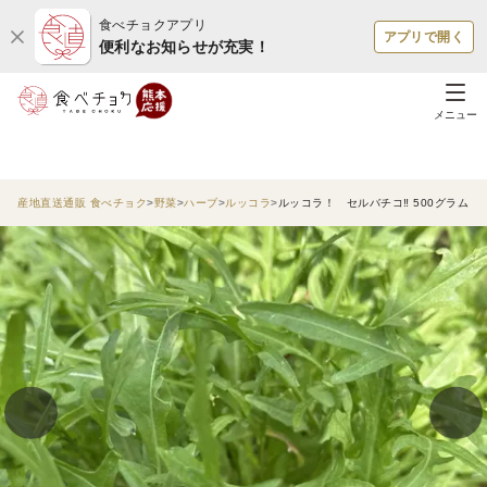
食べチョクアプリ
アプリで開く
便利なお知らせが充実！
メニュー
産地直送通販 食べチョク
野菜
ハーブ
ルッコラ
ルッコラ！ セルバチコ‼︎ 500グラム