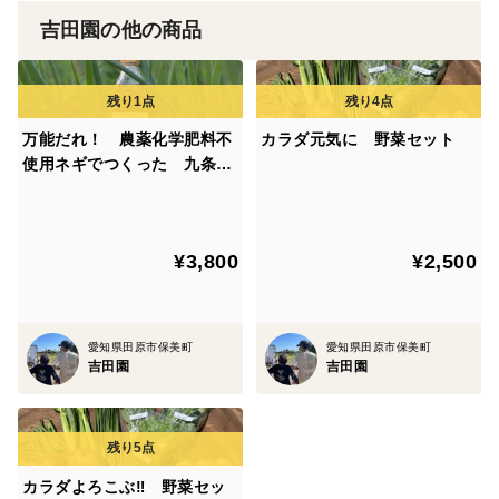
吉田園の他の商品
万能だれ！ 農薬化学肥料不
カラダ元気に 野菜セット
使用ネギでつくった 九条ネ
ギしおだれ ３本セット
¥3,800
¥2,500
愛知県田原市保美町
愛知県田原市保美町
吉田園
吉田園
カラダよろこぶ‼︎ 野菜セッ