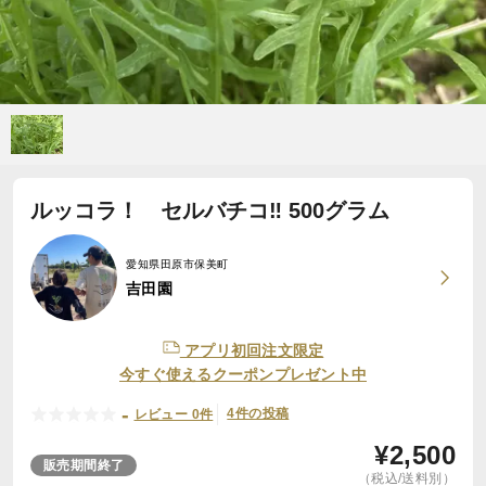
ルッコラ！ セルバチコ‼︎ 500グラム
愛知県田原市保美町
吉田園
アプリ初回注文限定
今すぐ使えるクーポンプレゼント中
-
4件の投稿
レビュー 0件
¥
2,500
販売期間終了
（税込/送料別）