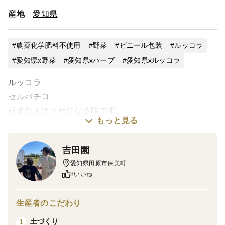
産地
愛知県
農薬化学肥料不使用
野菜
ビニール包装
ルッコラ
愛知県x野菜
愛知県xハーブ
愛知県xルッコラ
ルッコラ
セルバチコ
好きな人はクセになる味です。
もっと見る
葉っぱのみ食べれます。
茎は食べられません。
吉田園
ピザ
愛知県田原市保美町
サラダにとても合います。
8いいね
500グラム。
生産者のこだわり
土づくり
1