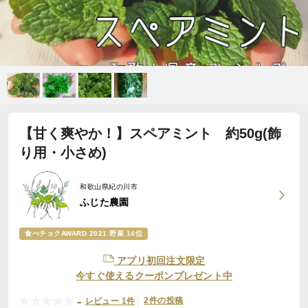
【甘く爽やか！】スペアミント 約50g(飾
り用・小さめ)
和歌山県紀の川市
ふじた農園
食べチョクAWARD 2021 野菜 14位
アプリ初回注文限定
今すぐ使えるクーポンプレゼント中
-
2件の投稿
レビュー 1件