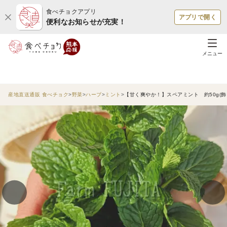
食べチョクアプリ
アプリで開く
便利なお知らせが充実！
メニュー
産地直送通販 食べチョク
野菜
ハーブ
ミント
【甘く爽やか！】スペアミント 約50g(飾