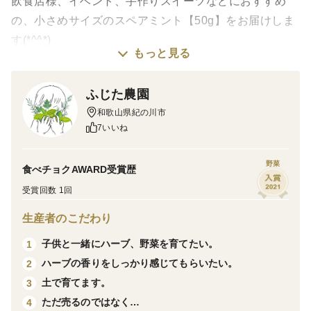
飲食店様、イベント、手作りスイーツなどにおすすめ
の、小さめサイズのスペアミント【50g】をお届けしま
す(*^^*)
もっと見る
※商品画像1枚目は大きめの葉のスペアミントですが、
ふじた農園
デザート飾りにおすすめの小さめの葉のものをお送りし
和歌山県紀の川市
ます(*^^*)画像4枚目が小さめ【100g】です。
7いいね
※お送りするのは画像半量の50gです。それ以上ご希望
の場合は、まとめ買いやご連絡ください。
野菜
食べチョクAWARD受賞歴
受賞回数 1回
必ず先端の芽を含んだ2～3節ほどを収穫します。
生産者のこだわり
デザート飾りはもちろん、サラダ、ハーブティー、ハー
子供と一緒にハーブ、野菜を育てたい。
1
ブウォーター、デトックスウォーター、ミントジュレッ
ハーブの香りをしっかり感じてもらいたい。
2
プ、モヒートなど様々にお使いいただけます(*^^*)
土で育てます。
3
ただ売るのではなく…
4