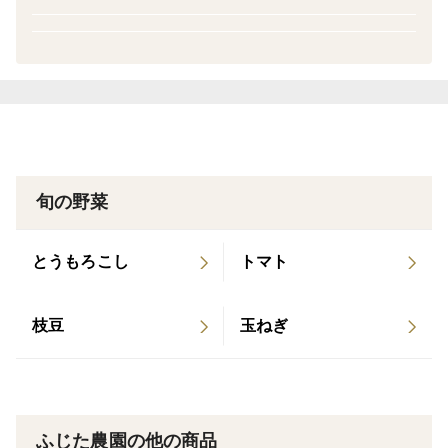
おうちでも、バーベキューやアウトドアでも、フレッ
シュハーブでほっとひと息をぜひ！
※こちら小さめ葉は、大きめのものに比べて保管中し
なっとしやすいかとは思います。届きましたら保湿しな
がら保存していただき、お使いになる前の優しい水洗い
で元気を取り戻してからお使いください(*^^*)
旬の野菜
当農園のハーブは、すべて発送日の朝に収穫して、ボー
とうもろこし
トマト
ドン袋に入れ発送しています。
枝豆
玉ねぎ
まだ幼い自分の子供が、鼻を近付け、小さな手で触って
も安心なハーブを育てたいと思っています。
そのために、よほど虫害を受けたり問題が出ない限り農
薬は使わないようにし、必要なときも天然成分のものや
ふじた農園の他の商品