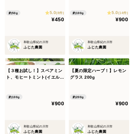
5.0
5.0
(8件)
(14件)
約50g
約100g
¥450
¥900
和歌山県紀の川市
和歌山県紀の川市
ふじた農園
ふじた農園
【３種お試し！】スペアミン
【夏の限定ハーブ！】レモン
ト、モヒートミント(イエルバ
グラス 200g
ブエナ)、アップルミント 合
計100g
約100g
約200g
¥900
¥900
和歌山県紀の川市
和歌山県紀の川市
ふじた農園
ふじた農園