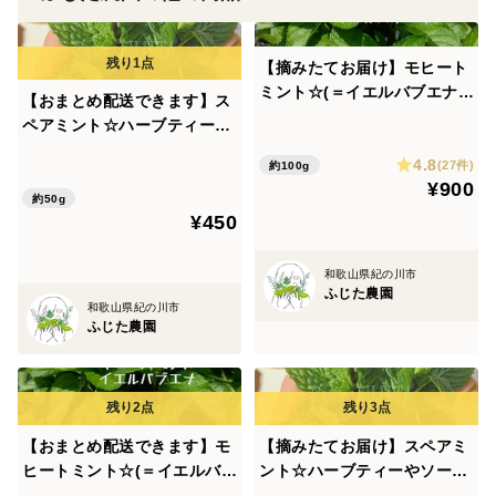
JAS認定のものを使っています。
ハーブをいつものお料理、いつもの生活に少し足すだけ
【摘みたてお届け】モヒート
ミント☆(＝イエルバブエナ、
で、少し笑顔が増えますように！(*^^*)
【おまとめ配送できます】ス
キューバミント)約100g
ペアミント☆ハーブティーや
ソースに！約50g
4.8
(27件)
約100g
【お気軽にメッセージください(*^^*)】
¥900
約50g
・他のハーブの詰め合わせ、同梱
¥450
・数種類詰め合わせ出品分の割合量の変更
和歌山県紀の川市
・出品していない設定量への変更など
ふじた農園
和歌山県紀の川市
ふじた農園
【おまとめ配送できます】モ
【摘みたてお届け】スペアミ
ヒートミント☆(＝イエルバブ
ント☆ハーブティーやソース
エナ、キューバミント)約50g
に！約100g