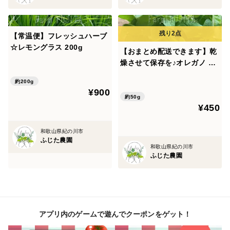
【常温便】フレッシュハーブ
☆レモングラス 200g
【おまとめ配送できます】乾
燥させて保存を♪オレガノ
約50g
約200g
¥900
約50g
¥450
和歌山県紀の川市
ふじた農園
和歌山県紀の川市
ふじた農園
アプリ内のゲームで遊んでクーポンをゲット！