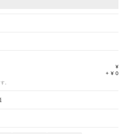
¥
+
¥
0
ます。
類