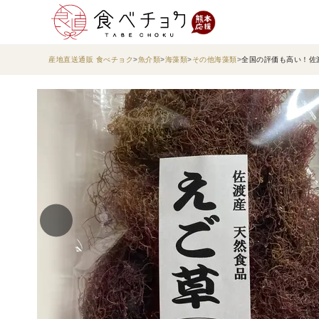
産地直送通販 食べチョク
魚介類
海藻類
その他海藻類
全国の評価も高い！佐