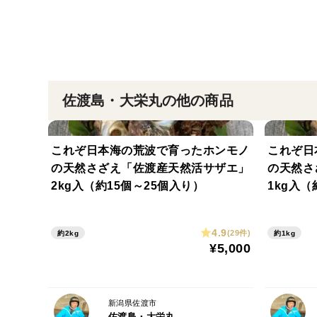
佐渡島・大栄丸の他の商品
これぞ日本海の荒波で育ったホンモノ
これぞ日
の天然さざえ「佐渡産天然活サザエ」
の天然さ
2kg入（約15個～25個入り）
1kg入（
4.9
(29件)
約2kg
約1kg
¥5,000
新潟県佐渡市
佐渡島・大栄丸