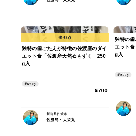
独特の歯
エット食
独特の歯ごたえが特徴の佐渡産のダイ
g入
エット食「佐渡産天然石もずく」250
g入
約500g
約250g
¥700
新潟県佐渡市
佐渡島・大栄丸