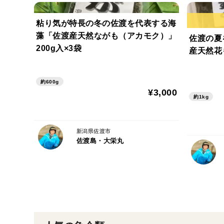
粘り気が特長の冬の佐渡を代表する海
藻「佐渡産天然ながも（アカモク）」
佐渡の夏
200g入×3袋
産天然花も
約600g
¥3,000
約1kg
新潟県佐渡市
佐渡島・大栄丸