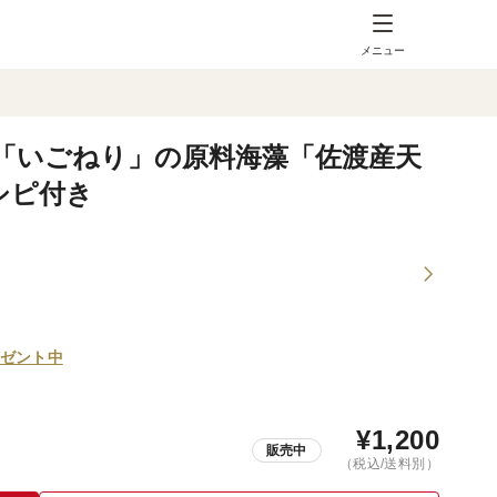
メニュー
「いごねり」の原料海藻「佐渡産天
シピ付き
ゼント中
¥
1,200
販売中
（税込/送料別）