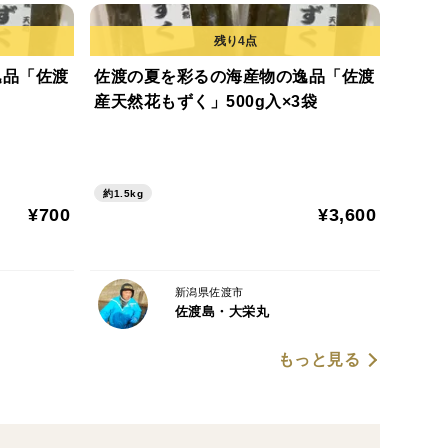
逸品「佐渡
佐渡の夏を彩るの海産物の逸品「佐渡
産天然花もずく」500g入×3袋
約1.5kg
¥700
¥3,600
新潟県佐渡市
佐渡島・大栄丸
もっと見る