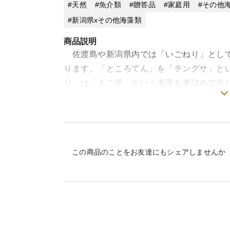
天然
魚介類
贈答品
家庭用
その他
新潟県xその他海藻類
商品説明
佐渡島や新潟県内では「いごねり」として
ります。「ところてん」を「テングサ」と
り」は「えご草」という海藻を煮詰めて作
佐渡島の「えご草」特にこの地域のえご草
あり、弾力があることから全国的にも非常
ます。
毎年6月下旬から7月下旬にかけて、低気
この商品のことをお友達にもシェアしませんか
ち寄せてきます。これらを拾い集めたり、
ち帰り、ここからごみなどを取り払い天日
かったごみを取り除くために海藻をつぶし
す。
このえご草１袋に対して、水を約１リット
初めて作られる方用にうれしい「作り方レ