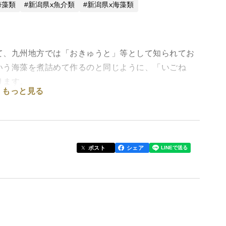
海藻類
新潟県x魚介類
新潟県x海藻類
、九州地方では「おきゅうと」等として知られてお
いう海藻を煮詰めて作るのと同じように、「いごね
ります。
もっと見る
はいごねりにしたときに、磯の香りが強く、粘り気が
に評判が高い「えご草」としてご評価いただいており
圧の影響等で海が荒れるとこの「えご草」が海岸に打
ポスト
シェア
海岸の浅瀬にたまったものを拾い上げたりして家に持
干しにします。さらにそこから細かい石や取り切れな
ます。こうしてできたのが「佐渡産天然えご草」で
ル使用して出来る量はおよそ５人前程度になります。
シピ」をお付けしておりますので、安心していごね