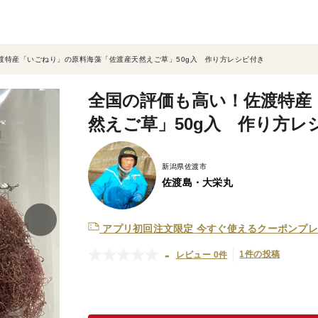
渡特産「いごねり」の原料海藻「佐渡産天然えご草」50g入 作り方レシピ付き
全国の評価も高い！佐渡特産
然えご草」50g入 作り方レ
新潟県佐渡市
佐渡島・大栄丸
アプリ初回注文限定
今すぐ使えるクーポンプレ
-
1件の投稿
レビュー 0件