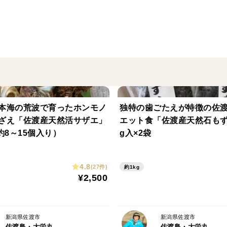
り作りに挑戦していただくことができます
一度に１袋分をまとめて使用していただく
るだけ日陰の涼しい場所で保管してくださ
入れ替えていただき湿気が袋の中に入らな
本海の荒波で育ったホンモノ
独特の歯ごたえが特徴の佐
ざえ「佐渡産天然活サザエ」
エット食「佐渡産天然石もず
約8～15個入り）
g入×2袋
4.8
(27件)
約1kg
¥2,500
新潟県佐渡市
新潟県佐渡市
佐渡島・大栄丸
佐渡島・大栄丸