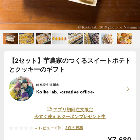
【2セット】芋農家のつくるスイートポテト
とクッキーのギフト
岐阜県中津川市
Koike lab. -creative office-
アプリ初回注文限定
今すぐ使えるクーポンプレゼント中
-
2件の投稿
レビュー 0件
¥
7,680