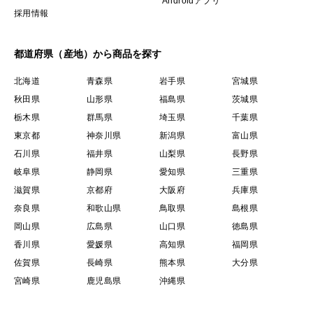
Androidアプリ
採用情報
＜味＞
都道府県（産地）から商品を探す
手作りならではの優しさとまるさは残しつつ、地元の老
北海道
青森県
岩手県
宮城県
舗菓子店で修行した農場長こと製菓衛生師が整えた、美
秋田県
山形県
福島県
茨城県
味しさに特化したお菓子たちです。
栃木県
群馬県
埼玉県
千葉県
東京都
神奈川県
新潟県
富山県
＜栽培のこだわり＞
石川県
福井県
山梨県
長野県
規格外や傷物は捨ててしまう農家がほとんどですが、関
岐阜県
静岡県
愛知県
三重県
西出身の嫁にはもったいなくて仕方ない…！と言うとこ
滋賀県
京都府
大阪府
兵庫県
ろから始まった、もったいない工房です。
奈良県
和歌山県
鳥取県
島根県
お芋たちはもちろん自家製。野菜以外に使用する原料も
岡山県
広島県
山口県
徳島県
極力岐阜県産にこだわり、地域のものと合わせる事によ
香川県
愛媛県
高知県
福岡県
るハーモニーもお楽しみいただけます。
佐賀県
長崎県
熊本県
大分県
宮崎県
鹿児島県
沖縄県
＜産地の特徴＞