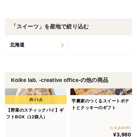
-------
ギフト内容
「スイーツ」を産地で絞り込む
-------
✨芋農家のつくるスイートポテト 坂本あずま 10個
北海道
※同日製造のご注文人数によって、シルクスイートや
パープルスイートロードなど他のお芋のスイートポテト
が入ることがあります。べにあずまのみが良い方は特記
事項欄にお書き添えください。
Koike lab. -creative office-の他の商品
・スイートポテト 坂本あずま
さつまいも（岐阜県産）、牛乳、バター、砂糖、鶏卵、
食塩
芋農家のつくるスイートポテ
・スイートポテト その他
トとクッキーのギフト
【野菜のスティックパイ】ギ
さつまいも（岐阜県産）、牛乳、バター、砂糖、鶏卵、
フトBOX（12袋入）
食塩、ごま
4.6
(65件)
¥3,980