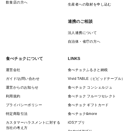
グ（食用パーム油）、砂糖（原料糖）、バター、ココア
飲食店の方へ
生産者への取材を申し込む
パウダー、食塩
連携のご相談
・たまねぎペッパークッキー
法人連携について
小麦粉（岐阜県産）、たまねぎ（岐阜県産）、バター、
自治体・省庁の方へ
ショートニング（食用パーム油）、砂糖、食塩、黒胡椒
食べチョクについて
LINKS
※Koike lab.の使用するショートニングは、オーガニッ
クの食用パーム油を加工したものを使用しています。ト
運営会社
食べチョクふるさと納税
ランス脂肪酸は含まれておりませんのでご安心くださ
ガイド/お問い合わせ
Vivid TABLE（ビビッドテーブル）
い。野菜の風味がバターの風味で消されず、また、油が
運営からのお知らせ
食べチョク コンシェルジュ
酸化し品質が低下するのを防ぎます。
利用規約
食べチョク フルーツセレクト
プライバシーポリシー
食べチョク ギフトカード
※全て同じ施設で製造していますので、アレルギー物質
特定商取引法
食べチョク&more
特定原材料を完全に排除することはできかねます。
カスタマーハラスメントに対する
iOSアプリ
【アレルギー表示】卵・乳・小麦・落花生・ごま
当社の考え方