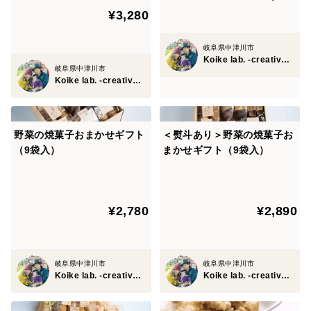
✨焼菓子おまかせ 4種類
¥3,280
・落花生のクッキー
小麦粉（岐阜県産）、ショートニング（食用パーム
岐阜県中津川市
Koike lab. -creative office-
油）、砂糖、鶏卵、落花生（岐阜県産）、バター、食塩
岐阜県中津川市
Koike lab. -creative office-
・薩摩芋黒糖クッキー
小麦粉（岐阜県産）、ショートニング（食用パーム
野菜の焼菓子おまかせギフト
＜熨斗あり＞野菜の焼菓子お
油)、さつまいも（岐阜県産）、加工黒糖（原料糖、黒
（9袋入）
まかせギフト（9袋入）
砂糖、蜜糖）、バター、砂糖、牛乳、食塩
・恵那山麓のトマトクッキー
¥2,780
¥2,890
小麦粉（岐阜県産）、トマト（岐阜県産）、バター、砂
糖、ショートニング（食用パーム油）、オリーブオイ
ル、食塩、バジル
岐阜県中津川市
岐阜県中津川市
Koike lab. -creative office-
Koike lab. -creative office-
・じゃがいもの塩クッキー