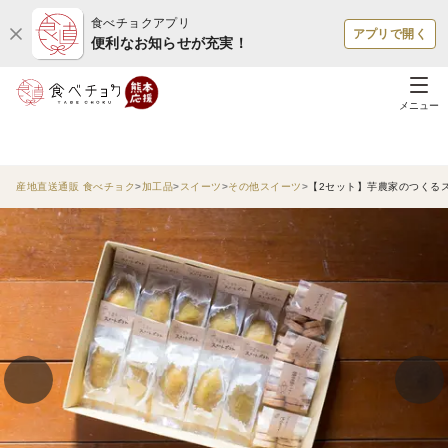
食べチョクアプリ
アプリで開く
便利なお知らせが充実！
メニュー
産地直送通販 食べチョク
加工品
スイーツ
その他スイーツ
【2セット】芋農家のつくる