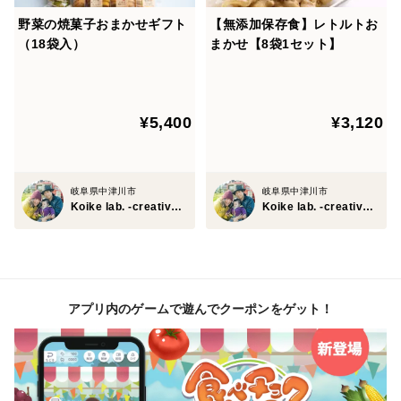
小麦粉（岐阜県産）、ばれいしょ（岐阜県産・遺伝子組
野菜の焼菓子おまかせギフト
【無添加保存食】レトルトお
換えでない）、ショートニング（食用パーム油）、バ
（18袋入）
まかせ【8袋1セット】
ター、砂糖、食塩
・寒天米粉クッキー
¥5,400
¥3,120
小麦粉（岐阜県産）、砂糖、ショートニング（食用パー
ム油)、牛乳、バター、米粉（岐阜県産）、寒天（岐阜
県産）、食塩
岐阜県中津川市
岐阜県中津川市
Koike lab. -creative office-
Koike lab. -creative office-
・恵那山麓のはちみつビスケット
小麦粉(岐阜県産)、蜂蜜（岐阜県産）、バター、鶏卵、
食塩
アプリ内のゲームで遊んでクーポンをゲット！
・落花生プラリネのチョコチップクッキー
小麦粉（岐阜県産）、砂糖、チョコレート（砂糖、カカ
オマス、全粉乳、植物油脂、乳糖、ココアバター）、バ