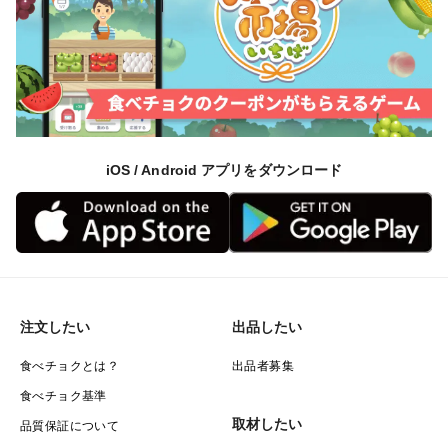
ター、ショートニング（食用パーム油）、鶏卵、落花生
（岐阜県産）、食塩、ココアパウダー／乳化剤（大豆由
来）、香料
・落花生のフロランタン
小麦粉（岐阜県産）、落花生（岐阜県産）、きび砂糖、
iOS / Android アプリをダウンロード
ショートニング（食用パーム油）、グラニュー糖、牛
乳、鶏卵、蜂蜜（岐阜県産）、バター、食塩
・栗と落花生のビスコッティ
小麦粉（岐阜県産）、砂糖（原料糖）、牛乳、栗（岐阜
県産）、ショートニング（食用パーム油）、落花生、食
注文したい
出品したい
塩/ベーキングパウダー
食べチョクとは？
出品者募集
食べチョク基準
・さといものココアクッキー
取材したい
品質保証について
小麦粉（岐阜県産）、里芋（岐阜県産）、ショートニン