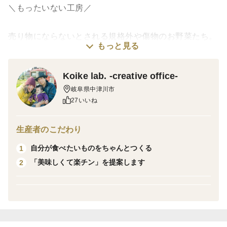
＼もったいない工房／
売り物にならないとされる規格外や傷物のお野菜たち。
もっと見る
ちゃんと手をかけてあげれば、もちろん美味しい子たち
です。
Koike lab. -creative office-
人間の都合で捨てられる命を1gでも減らしたい！
岐阜県中津川市
そんな思いでKoike lab.が営む「もったいない工房」か
27いいね
ら
とっておきのスイートポテトと焼菓子のギフトをお届け
生産者のこだわり
します。
自分が食べたいものをちゃんとつくる
1
「美味しくて楽チン」を提案します
2
✨✨✨✨✨
特記事項にお書き添えください
ギフトボックスを使わない【エコ梱包】とご指定いただ
きますと、焼菓子を一つ追加させていただきます！
✨✨✨✨✨