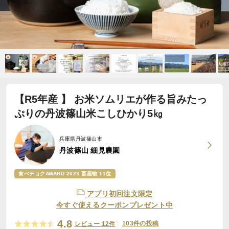
【R5年産 】 お米ソムリエが作る旨みたっ
ぷりの丹波篠山米こしひかり5㎏
兵庫県丹波篠山市
丹波篠山 細見農園
食べチョクAWARD 2023 畜産物 11位
アプリ初回注文限定
今すぐ使えるクーポンプレゼント中
4.8
103件の投稿
レビュー 12件