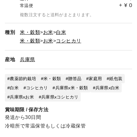
+
¥
0
常温便
複数注文すると送料がまとまります。
種別
米・穀類
お米
白米
米・穀類
お米
コシヒカリ
産地
兵庫県
農薬節約栽培
米・穀類
贈答品
家庭用
紙包装
白米
コシヒカリ
兵庫県x米・穀類
兵庫県x白米
兵庫県xお米
兵庫県xコシヒカリ
賞味期限 / 保存方法
発送から30日間
冷暗所で常温保管もしくは冷蔵保管