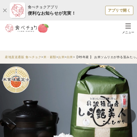
食べチョクアプリ
アプリで開く
便利なお知らせが充実！
メニュー
産地直送通販 食べチョク
米・穀類
お米
白米
【R5年産 】 お米ソムリエが作る旨みた