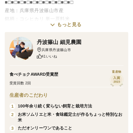
■□■□■□■□■□■□■□■□■□■□■□
産地：兵庫県丹波篠山市産
銘柄：コシヒカリ 単一原料米
もっと見る
容量：5kg
製法：農薬節減率：70％節減・自家製堆肥による循環型
丹波篠山 細見農園
農法
兵庫県丹波篠山市
その他：栽培期間中窒素0％・特A産地、米・食味鑑定
41いいね
士鑑定済み、等級検査済
■□■□■□■□■□■□■□■□■□■□■□
畜産物
食べチョクAWARD受賞歴
受賞回数 2回
こだわりポイント
■100年の伝統
生産者のこだわり
丹波篠山のコシヒカリ。
100年余り続く変らない飼育と栽培方法
1
丹波篠山の大地と弘法大師が認めたと言う湧き水で育て
お米ソムリエと米・食味鑑定士が作るちょっと特別なお
2
られ、栽培には代々研究してる自社堆肥と食味鑑定士、
米
お米ソムリエが選んだ有機肥料を使用しています。
ただオンリーワンであること
3