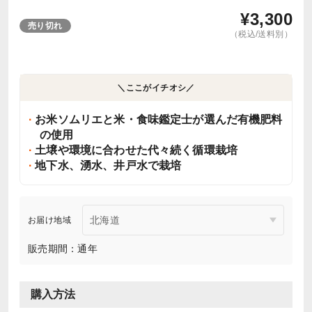
¥
3,300
売り切れ
（税込/送料別）
＼ここがイチオシ／
お米ソムリエと米・食味鑑定士が選んだ有機肥料
の使用
土壌や環境に合わせた代々続く循環栽培
地下水、湧水、井戸水で栽培
お届け地域
販売期間：通年
購入方法