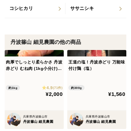
■安心安全について
コシヒカリ
ササニシキ
・種子消毒は温騰消毒。
・植え付け前に苗に殺菌剤を1回（この薬は散布しない
と枯れる可能性があります。）
・栽培期間中は除草剤の1回。
丹波篠山 細見農園の他の商品
・栽培期間中の殺虫剤、殺菌剤は不使用。
・等級検査、食味検査を実施
肉厚でしっとり柔らかさ 丹波
王道の塩！丹波赤どり 万能味
＜細見農園のお米＞
赤どり むね肉 (1kg小分け)
付け鶏（塩）
紅玉の名鶏 鶏肉
■細見農園のしら艶美人とは
細見農園オリジナルブランド米。
4.9
(71件)
約1kg
約300g
品種はコシヒカリ。
¥2,000
¥1,560
先代より受け継いだ時に化学肥料をやめ有機肥料へ。
自社製堆肥をどっさり使い、
農薬（除草剤）を2回から1回に減らす。徹底した水管理
兵庫県丹波篠山市
兵庫県丹波篠山市
丹波篠山 細見農園
丹波篠山 細見農園
を行い