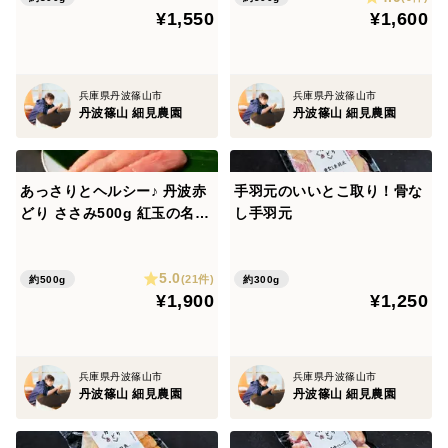
¥1,550
¥1,600
〜SDGsについて〜
アニマルウェルフェアについて次のような取り組みをお
こなっております。
兵庫県丹波篠山市
兵庫県丹波篠山市
・平飼い、開放鶏舎での飼育
丹波篠山 細見農園
丹波篠山 細見農園
・人の出入りの少ない自然あふれる谷里に構えた養鶏場
・日々の管理を徹底し、環境の変化などはデータ化
あっさりとヘルシー♪ 丹波赤
手羽元のいいとこ取り！骨な
また、循環型農業への取り組みも行っています。
どり ささみ500g 紅玉の名鶏
し手羽元
・お米の栽培は、養鶏の堆肥を活用
鶏肉
・お米のもみ殻やくず米は養鶏での敷材や飼料へ
5.0
(21件)
約500g
約300g
¥1,900
¥1,250
兵庫県丹波篠山市
兵庫県丹波篠山市
丹波篠山 細見農園
丹波篠山 細見農園