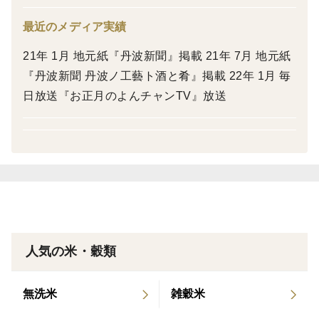
■お米ソムリエ と 米・食味鑑定士
最近のメディア実績
細見農園は『お米ソムリエ 』と 『米・食味鑑定士 』、
21年 1月 地元紙『丹波新聞』掲載 21年 7月 地元紙
『この道40年のベテラン先代』がお米を作ります。
『丹波新聞 丹波ノ工藝ト酒と肴』掲載 22年 1月 毎
お米のプロが、土作りから栽培期間中、刈り取り後の乾
日放送『お正月のよんチャンTV』放送
燥調整、管理、精米を行い、炊飯テスト（実食試験）を
行っております。
■細見農園のお米は田んぼ（圃場）ごとに肥料の多さなど
が違います。
それは土質や水、日照時間、気温全てが違うからです。
3名のプロが環境を調べ自然と体、作物にとってベスト
になるように考え、栽培管理しております。収穫したお
米は3人のプロによって管理され圃場ごとに炊飯テスト
人気の米・穀類
を行い鑑定し、また翌年に安心安全で美味しいお米が作
れるように考えています。
無洗米
雑穀米