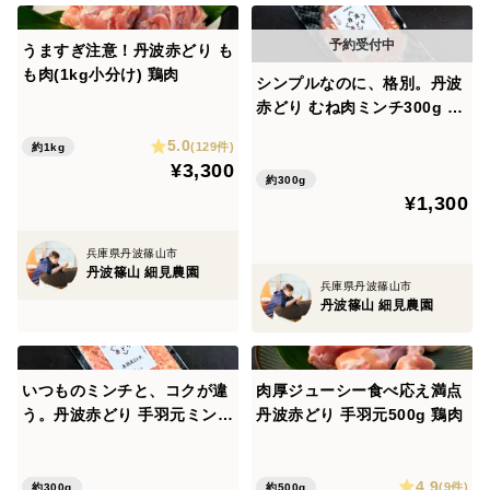
はじめてとれたお米の炊き上がりが【真っ白で艶やか】
だったこと。
うますぎ注意！丹波赤どり も
その時に『真っ白な綺麗なべっぴんさんや』となり、し
も肉(1kg小分け) 鶏肉
シンプルなのに、格別。丹波
ら艶美人と命名しました。
赤どり むね肉ミンチ300g 鶏
肉
5.0
(129件)
約1kg
お米の特徴
¥3,300
約300g
丹波篠山米ならではの粘りがあるお米ながらも、しっか
¥1,300
りとした甘みと歯ごたえがあります。
また冷めてからの甘味はより強く感じるのではと思って
兵庫県丹波篠山市
おります。
丹波篠山 細見農園
兵庫県丹波篠山市
精米について
丹波篠山 細見農園
ご注文後：発送日精米
保存方法
いつものミンチと、コクが違
肉厚ジューシー食べ応え満点
冷暗所にて保管をオススメしております
う。丹波赤どり 手羽元ミンチ
丹波赤どり 手羽元500g 鶏肉
賞味期限
300g 鶏肉
精米日より1か月以内をオススメしております
4.9
(9件)
約300g
約500g