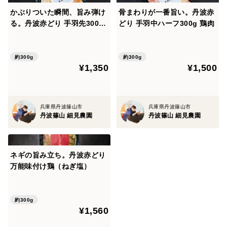
かぶりついた瞬間、旨み弾け
骨まわりが一番旨い。丹波赤
る。丹波赤どり 手羽先300g
どり 手羽中ハーフ300g 鶏肉
鶏肉
約300g
約300g
¥1,350
¥1,500
兵庫県丹波篠山市
兵庫県丹波篠山市
丹波篠山 細見農園
丹波篠山 細見農園
ネギの旨み立ち。丹波赤どり
万能味付け鶏（ねぎ塩）
約300g
¥1,560