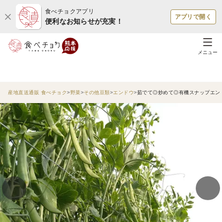
食べチョクアプリ
アプリで開く
便利なお知らせが充実！
メニュー
産地直送通販 食べチョク
野菜
その他豆類
エンドウ
茹でて◎炒めて◎有機スナップエンド