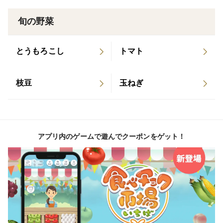
パスタに入れるも良し、卵やベーコンと炒めても良し。
旬の野菜
今が旬のスナップエンドウを、是非お召し上がりくださ
い。
とうもろこし
トマト
＜保存方法＞
枝豆
玉ねぎ
袋に入れて冷蔵庫で保存してください。
＜賞味期限＞
冷蔵保存で 1週間程度ですが、なるべく早めにお召し上
アプリ内のゲームで遊んでクーポンをゲット！
がりください。