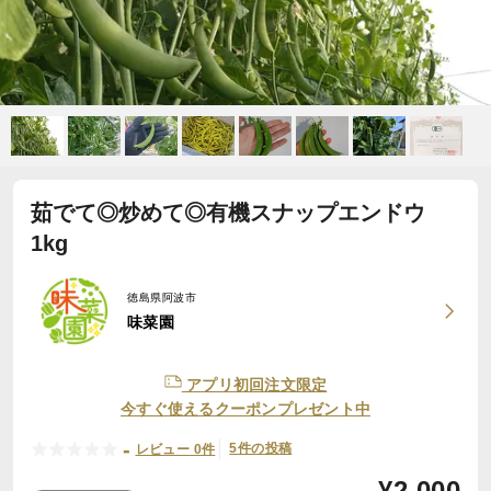
茹でて◎炒めて◎有機スナップエンドウ
1kg
徳島県阿波市
味菜園
アプリ初回注文限定
今すぐ使えるクーポンプレゼント中
-
5件の投稿
レビュー 0件
¥
2,000