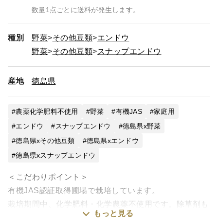
数量1点ごとに送料が発生します。
種別
野菜
その他豆類
エンドウ
野菜
その他豆類
スナップエンドウ
産地
徳島県
農薬化学肥料不使用
野菜
有機JAS
家庭用
エンドウ
スナップエンドウ
徳島県x野菜
徳島県xその他豆類
徳島県xエンドウ
徳島県xスナップエンドウ
＜こだわりポイント＞
有機JAS認証取得圃場で栽培しています。
栽培期間中、化学肥料・化学農薬不使用です。除草剤も
もっと見る
使用しておりません。適度に実が膨らんだ方が甘味を感