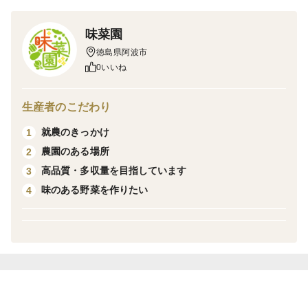
じやすいです。
味菜園
徳島県阿波市
収獲時や選別時に少し実が傷つくことがあります(写真5
0いいね
枚目)。穴があいていたりしますが、虫食いではありま
せん。
生産者のこだわり
収穫終盤に差し掛かり、筋張ったものが混ざることがあ
就農のきっかけ
1
りますことをご理解いただけると幸いです。極力混ざら
農園のある場所
2
ないようしっかりと選別いたします。
高品質・多収量を目指しています
3
味のある野菜を作りたい
4
写真1〜6枚目の品種と写真7枚目の品種両方入る可能性
があります。品種指定は受け付けておりませんのでご了
承ください。
＜オススメの食べ方＞
塩茹ですると鮮やかな緑に。
お皿の彩りにピッタリです。