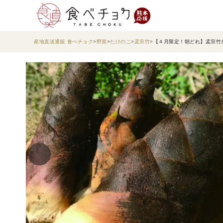
産地直送通販 食べチョク
野菜
たけのこ
孟宗竹
【４月限定！朝どれ】孟宗竹