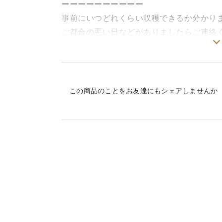
ーーーーーーーーーー
事前にいつどれくらい収穫できるか分かり
ご都合の悪い日などがありましたらご連絡
4月までの出荷になります。
また、4月末頃から収穫量が急に落ちるこ
ていますが、注文多数によりご用意できな
この商品のことをお友達にもシェアしませんか
ーーーーーーーーーー
採りたてをお届けします。
孟宗竹のたけのこ、合計重量2kgのお届けです
※写真はイメージです。収穫サイズにより
お届け後にできるだけ早く茹でてアク抜き