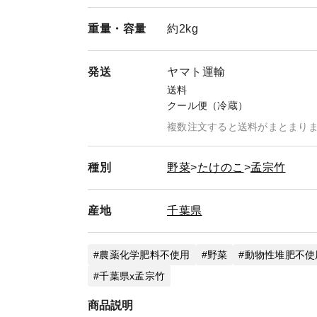
「もち麦」再販いたしました。
重量・
容量
約2kg
発送
ヤマト運輸
送料
クール便（冷蔵）
複数注文すると送料がまとまり
種別
野菜
たけのこ
孟宗竹
産地
千葉県
農薬化学肥料不使用
野菜
動物性堆肥不使
千葉県x孟宗竹
商品説明