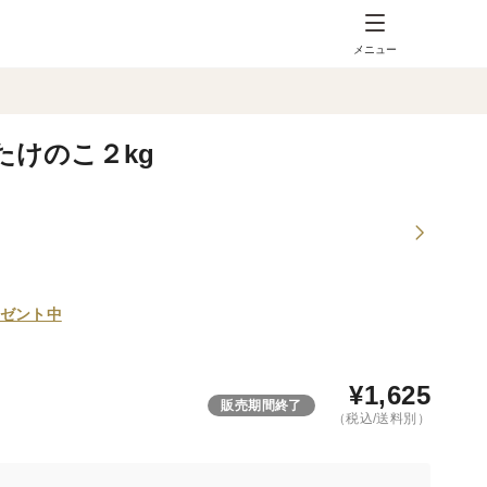
メニュー
たけのこ２kg
ゼント中
¥
1,625
販売期間終了
（税込/送料別）