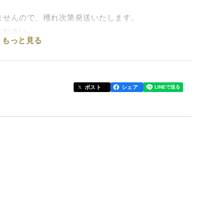
ませんので、穫れ次第発送いたします。
ください。
もっと見る
とがあります。注文量とタケノコの生育を見て販売をし
かった場合は申し訳ありません。
ポスト
シェア
(1〜4本程度)。
本数は異なります。
をすると、より美味しくお召し上がりいただけます。