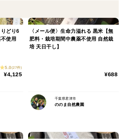
てアク抜き。アク抜き後は水に浸して密封容器に入れ
りどり6
〈メール便〉生命力溢れる 黒米【無
た状態で収穫したものです。
薬不使用
肥料・栽培期間中農薬不使用 自然栽
京都などの白掘りタケノコとは別ですので、掘りたて
培 天日干し】
1本で2kgほどになるものも中にはあります。
5.0
(27件)
まっているものではありません。土を深く掘り、地中
¥4,125
¥688
。
な鍋をご用意ください。
千葉県君津市
ののま自然農園
、長めのタケノコが増えてきます。
ます。