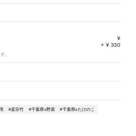
¥
+
¥
330
ます。
用
孟宗竹
千葉県x野菜
千葉県xたけのこ