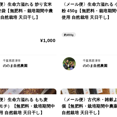
便〉生命力溢れる 炒り玄米
〈メール便〉生命力溢れる 
《タケノコのアク抜き方法》
g×2袋【無肥料・栽培期間中農
粉 450g【無肥料・栽培期
①タケノコの先端は鉛筆のように斜めに切
 自然栽培 天日干し】
使用 自然栽培 天日干し】
②皮に縦に切れ込みを入れる 。
③水から火に掛け、沸騰して約50～60分
くアクが抜ける。
約450g
¥1,000
（もし鍋に入りきらない場合は、皮を剥い
より詳しくは、「タケノコ アク抜き」な
千葉県君津市
千葉県君津市
《備考》
ののま自然農園
ののま自然農園
・タケノコは水が出やすいため、新聞紙と
・火曜と金曜の収穫発送です。
便〉生命力溢れる もち麦
〈メール便〉古代米・雑穀よ
モチ）【無肥料・栽培期間中
個【無肥料・栽培期間中農
用 自然栽培 天日干し】
自然栽培 天日干し】