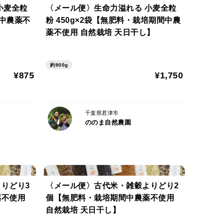
小麦全粒
〈メール便〉生命力溢れる 小麦全粒
間中農薬不
粉 450g×2袋【無肥料・栽培期間中農
りおとす
薬不使用 自然栽培 天日干し】
、圧力鍋なら15分茹でて、そのまま一晩浸けておくと良
約900g
¥875
¥1,750
てしまって茹でても良いです）
どで検索すると色々出てきます。
千葉県君津市
ののま自然農園
ビニール袋で包装します。
りどり3
〈メール便〉古代米・雑穀よりどり2
薬不使用
個【無肥料・栽培期間中農薬不使用
自然栽培 天日干し】