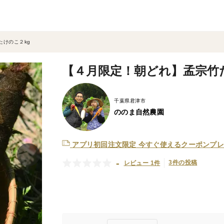
たけのこ２kg
【４月限定！朝どれ】孟宗竹
千葉県君津市
ののま自然農園
アプリ初回注文限定
今すぐ使えるクーポンプレ
-
3件の投稿
レビュー 1件