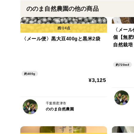
ののま自然農園の他の商品
〈メール
個【無肥
〈メール便〉黒大豆400gと黒米2袋
自然栽培
約720mℓ
約400g
¥3,125
千葉県君津市
ののま自然農園