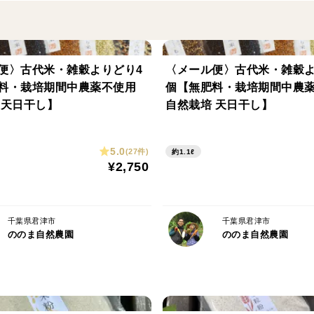
保存方法：お届け後にできるだけ早く茹で
冷蔵庫で保存。
《ご注意ください》
便〉古代米・雑穀よりどり4
〈メール便〉古代米・雑穀よ
こちらのたけのこは、頭が少し地面から出
料・栽培期間中農薬不使用
個【無肥料・栽培期間中農
完全に地中にある状態のものを掘り上げる
 天日干し】
自然栽培 天日干し】
であってもアク抜きが必要になります。
また、大きさも様々なものがとれますので、
5.0
(27件)
約1.1ℓ
その場合であっても地中から大きく出てし
¥2,750
から収穫したものですのでご理解ください
大きなタケノコがよく穫れています。大き
千葉県君津市
千葉県君津市
ののま自然農園
ののま自然農園
2026年4月15日追記：
4月後半からはタケノコの成長が早くなり
また、細めのタケノコが増える傾向もあり