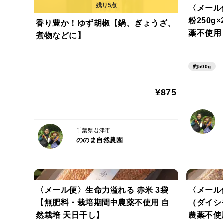
〈メール
粉250
香り豊か！ゆず胡椒【鍋、ぎょうざ、
薬不使用
煮物などに】
約500g
¥875
千葉県君津市
ののま自然農園
〈メール便〉生命力溢れる 赤米 3袋
〈メール
【無肥料・栽培期間中農薬不使用 自
（ダイシ
然栽培 天日干し】
農薬不使